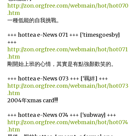
http://zon.orgfree.com/webmain/hot/hot070
.htm
一種低能的自我挑戰。
+++ hottea e-News 071 +++ ['timesgoesby]
+++
http://zon.orgfree.com/webmain/hot/hot071
.htm
剛開始上班的心情，其實是有點強顏歡笑的。
+++ hottea e-News 073 +++ ['羈絆] +++
http://zon.orgfree.com/webmain/hot/hot073
.htm
2004年xmas card!!!
+++ hottea e-News 074 +++ ['subway] +++
http://zon.orgfree.com/webmain/hot/hot074
.htm