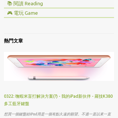
📚 閱讀 Reading
▸ 投資理財
🎮 電玩 Game
▸ 經營管理
▸ 全部心得
▸ 人文史地
▸ Steam/ PC
▸ 小說傳記
▸ 主機/ Console
熱門文章
▸ 藝術設計
0322: 嘸蝦米盲打解決方案(?) - 我的iPad新伙伴 - 羅技K380
多工藍牙鍵盤
想買一個鍵盤給iPad用是一個有點久遠的願望。不過一直以來一直