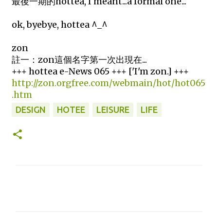
最後一期的hottea, I meant...a formal one...
ok, byebye, hottea ^_^
zon
註一：zon這個名字第一次出現在...
+++ hottea e-News 065 +++ ['I'm zon.] +++
http://zon.orgfree.com/webmain/hot/hot065
.htm
DESIGN
HOTEE
LEISURE
LIFE
留
言