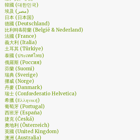
是家庭劇嗎? 說到家庭劇，這部劇我第一個哭點和男女主角無關，而
韓國 (대한민국)
是在大哥被罵，媽媽放下便當離開，之後對他微笑的那場戲。然後
埃及 (مصر)
我知道，我放不下這部劇了。 但這編劇藥下的好猛，同一集還不肯
日本 (日本国)
德國 (Deutschland)
放手。結尾細節就不說了，硬是收的漂亮 - 這麼棒的劇才第四集，
比利時&荷蘭 (België & Nederland)
不禁讓我倍感期待，也開始每週期待上演的時間。 還加了Prison
法國 (France)
Break的梗，剛好我就是PB的劇迷呀!!! 這應該是很感人的橋段，但怎
義大利 (Italia)
麼腦海中覺得奶奶好像和ET一樣要飛往月球了… 看到這的時候只覺
土耳其 (Türkiye)
得大叔身體真是好，我應該已經無法揹著媽...
泰國 (ประเทศไทย)
俄羅斯 (Россия)
芬蘭 (Suomi)
瑞典 (Sverige)
挪威 (Norge)
丹麥 (Danmark)
瑞士 (Confœderatio Helvetica)
希臘 (Ελληνική)
葡萄牙 (Portugal)
西班牙 (España)
捷克 (Česká)
奧地利 (Österreich)
英國 (United Kingdom)
澳洲 (Australia)