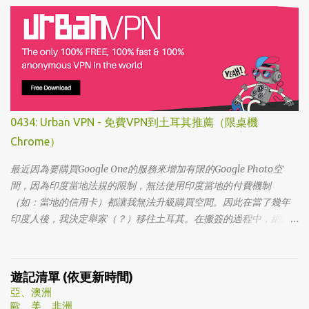
不斷，加上面臨了美、日、韓劇的劇荒，個人又特愛喪劇，我硬是
在找出來看了一次…。 不得不說，開頭的辦公室場景，打昆蟲的的情
節和打在代表頭上奇異動畫，讓我以為這是次世代的搞笑辦公室
劇。第一集看完的時候，說真的還真不知道這部劇集要表達什麼 -
因為開頭讓我覺得無厘頭的場景和後續開始步入至安的黑暗世界，
讓我好難入戲。 為什麼要作這飄蟲視角? 為什麼要加這些星星? 所以
當我推這部戲給朋友的時候，我和朋友說一定要撐過第一集，過了
0434: Urban VPN - 免費VPN到土耳其推薦（限桌機
就沒事了… 很可惜的是，當後面我每集都看到落淚的時候，我朋友無
Chrome）
法體會，因為她在第一集就陣亡了。 題外話，整部影集完結後，我
還是在劇荒中，再重看第一集，意外的覺得發現角色們的另外一
最近因為要購買Google One的服務來增加有限的Google Photo空
面。像是大叔上班時原來是講冷笑話的高手；至安那張毫無感情的
間，因為印度當地法規的限制，無法使用印度當地的付費機制
臉，讓人恐懼；另外大叔老婆偷情偷的天經地義，無負擔，也讓我
（如：當地的信用卡）都讓我無法升級購買空間。因此在當了幾年
嚇到。 看這鏡頭有時候都不知道老婆怎麼會回心轉意。 如同版友們
印度人後，我決定舉家（？）移往土耳其。在搬簽的過程中，網路
所津津樂道的，這部劇的細節很多，值得細細品嚐的對話其實摘錄
上的教學文不少，而且還bundle了不少近年常提到的VPN，像是
不完。但對我而言整部劇會燒了起來，應該是從第四集，大叔把至
NordVPN/ Surfshark等…但因為這些VPN服務都已經沒有免費的試用
安找進辦公室談判開始 - 因為在當下風向完全測不出來。這太不韓
期了… 在花了幾個小時試了一下，目前與大家推薦的是Urban VPN
遊記清單 (依更新時間)
劇了；接著至安把都俊永代表玩弄掌心的談判…這倒底是怎麼樣風格
亞、澳洲
的劇集，難倒是推理劇嗎? 但是主角三兄弟與媽媽的鬥嘴，這不應該
歐、美、非洲