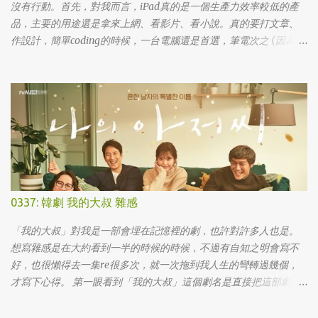
沒有行動。首先，對我而言，iPad真的是一個生產力效率較低的產
品，主要的用途還是拿來上網、看影片、看小說。真的要打文章、
作設計，簡單coding的時候，一台電腦還是首選，筆電次之 (因為我
外出不太想帶滑鼠，所以動作還是比較慢)，這兩者還是有效率多
了。 想來想去，iPad能夠比電腦還有生產力的部份可能會落在畫圖
這一塊吧... 可惜大一畫了一個學期的蛋之後，我就知道我在這一塊應
該是沒啥天份的XD
0337: 韓劇 我的大叔 雜感
「我的大叔」對我是一部會埋在記憶裡的劇，也許對許多人也是。
想寫雜感是在大約看到一半的時候的時候，不過有自知之明會寫不
好，也很懶得去一集re很多次，就一次拖到我人生的彎轉過幾個，
才寫下心得。 第一眼看到「我的大叔」這個劇名是直接把這部劇放
掉的，想說該不會為了要創造話題，所以硬拍一部老少配的題材
吧。加上男女主角都不認識，所以一直到播出了三、四集開始好評