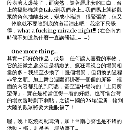
段表演太爆笑了，而突然，隨著羅北安的口白，台
上的攝影機就會take到我們身上... 我們馬上就從觀
眾的角色抽離出來，變成小臨演 - 很緊張的，但又
- 乾脆就不要臉到底的激活演出吧！我當下只覺
得，what a fucking miracle night!!! (在台南的
時候不知道為什麼一直講髒話...=_=)
- One more thing...
其實一部好的作品，或是，任何讓人喜愛的事物，
它的細微之處必定是精緻的。瘋狂電視台的場景相
當的多 - 我想至少換了十幾個場景，但切換的過程
非常之順。加上舞台週圍都掛著一個個的屏幕，裡
面的內容都見的到巧思，甚至連中場時的「上廁所
螢保」... 實在是相當值得一看的好戲。也可惜台灣
的場次暫時劃下劇點，之後中國的24場巡演，輪到
大陸的觀眾將要大飽眼福了！
喔，晚上吃燒肉配啤酒，加上台南心聲也是不錯的
活動 - 那，則是另一場故事了...