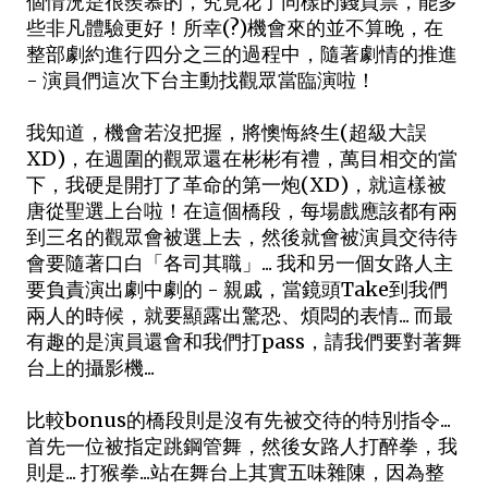
個情況是很羨慕的，究竟花了同樣的錢買票，能多
些非凡體驗更好！所幸(?)機會來的並不算晚，在
整部劇約進行四分之三的過程中，隨著劇情的推進
- 演員們這次下台主動找觀眾當臨演啦！
我知道，機會若沒把握，將懊悔終生(超級大誤
XD)，在週圍的觀眾還在彬彬有禮，萬目相交的當
下，我硬是開打了革命的第一炮(XD)，就這樣被
唐從聖選上台啦！在這個橋段，每場戲應該都有兩
到三名的觀眾會被選上去，然後就會被演員交待待
會要隨著口白「各司其職」... 我和另一個女路人主
要負責演出劇中劇的 - 親戚，當鏡頭Take到我們
兩人的時候，就要顯露出驚恐、煩悶的表情... 而最
有趣的是演員還會和我們打pass，請我們要對著舞
台上的攝影機...
比較bonus的橋段則是沒有先被交待的特別指令...
首先一位被指定跳鋼管舞，然後女路人打醉拳，我
則是... 打猴拳...站在舞台上其實五味雜陳，因為整