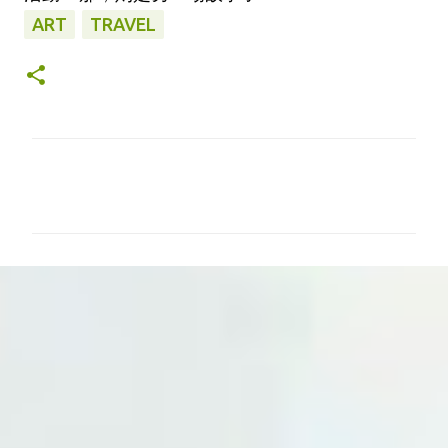
ART
TRAVEL
留
言