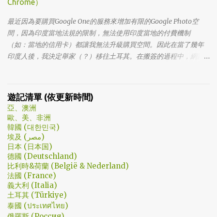
Chrome）
法體會，因為她在第一集就陣亡了。 題外話，整部影集完結後，我
還是在劇荒中，再重看第一集，意外的覺得發現角色們的另外一
最近因為要購買Google One的服務來增加有限的Google Photo空
面。像是大叔上班時原來是講冷笑話的高手；至安那張毫無感情的
間，因為印度當地法規的限制，無法使用印度當地的付費機制
臉，讓人恐懼；另外大叔老婆偷情偷的天經地義，無負擔，也讓我
（如：當地的信用卡）都讓我無法升級購買空間。因此在當了幾年
嚇到。 看這鏡頭有時候都不知道老婆怎麼會回心轉意。 如同版友們
印度人後，我決定舉家（？）移往土耳其。在搬簽的過程中，網路
所津津樂道的，這部劇的細節很多，值得細細品嚐的對話其實摘錄
上的教學文不少，而且還bundle了不少近年常提到的VPN，像是
不完。但對我而言整部劇會燒了起來，應該是從第四集，大叔把至
NordVPN/ Surfshark等…但因為這些VPN服務都已經沒有免費的試用
安找進辦公室談判開始 - 因為在當下風向完全測不出來。這太不韓
期了… 在花了幾個小時試了一下，目前與大家推薦的是Urban VPN
遊記清單 (依更新時間)
劇了；接著至安把都俊永代表玩弄掌心的談判…這倒底是怎麼樣風格
亞、澳洲
的劇集，難倒是推理劇嗎? 但是主角三兄弟與媽媽的鬥嘴，這不應該
歐、美、非洲
是家庭劇嗎? 說到家庭劇，這部劇我第一個哭點和男女主角無關，而
韓國 (대한민국)
是在大哥被罵，媽媽放下便當離開，之後對他微笑的那場戲。然後
埃及 (مصر)
我知道，我放不下這部劇了。 但這編劇藥下的好猛，同一集還不肯
日本 (日本国)
德國 (Deutschland)
放手。結尾細節就不說了，硬是收的漂亮 - 這麼棒的劇才第四集，
比利時&荷蘭 (België & Nederland)
不禁讓我倍感期待，也開始每週期待上演的時間。 還加了Prison
法國 (France)
Break的梗，剛好我就是PB的劇迷呀!!! 這應該是很感人的橋段，但怎
義大利 (Italia)
麼腦海中覺得奶奶好像和ET一樣要飛往月球了… 看到這的時候只覺
土耳其 (Türkiye)
得大叔身體真是好，我應該已經無法揹著媽...
泰國 (ประเทศไทย)
俄羅斯 (Россия)