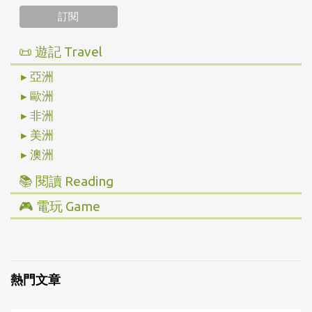
📜 遊記 Travel
▸ 亞洲
▸ 歐洲
▸ 非洲
▸ 美洲
▸ 澳洲
📚 閱讀 Reading
▸ 投資理財
🎮 電玩 Game
▸ 經營管理
▸ 全部心得
▸ 人文史地
▸ Steam/ PC
▸ 小說傳記
▸ 主機/ Console
熱門文章
▸ 藝術設計