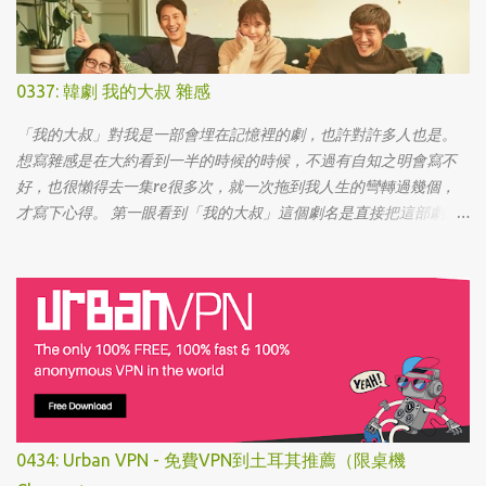
0337: 韓劇 我的大叔 雜感
「我的大叔」對我是一部會埋在記憶裡的劇，也許對許多人也是。
想寫雜感是在大約看到一半的時候的時候，不過有自知之明會寫不
好，也很懶得去一集re很多次，就一次拖到我人生的彎轉過幾個，
才寫下心得。 第一眼看到「我的大叔」這個劇名是直接把這部劇放
掉的，想說該不會為了要創造話題，所以硬拍一部老少配的題材
吧。加上男女主角都不認識，所以一直到播出了三、四集開始好評
不斷，加上面臨了美、日、韓劇的劇荒，個人又特愛喪劇，我硬是
在找出來看了一次…。 不得不說，開頭的辦公室場景，打昆蟲的的情
節和打在代表頭上奇異動畫，讓我以為這是次世代的搞笑辦公室
劇。第一集看完的時候，說真的還真不知道這部劇集要表達什麼 -
因為開頭讓我覺得無厘頭的場景和後續開始步入至安的黑暗世界，
讓我好難入戲。 為什麼要作這飄蟲視角? 為什麼要加這些星星? 所以
當我推這部戲給朋友的時候，我和朋友說一定要撐過第一集，過了
0434: Urban VPN - 免費VPN到土耳其推薦（限桌機
就沒事了… 很可惜的是，當後面我每集都看到落淚的時候，我朋友無