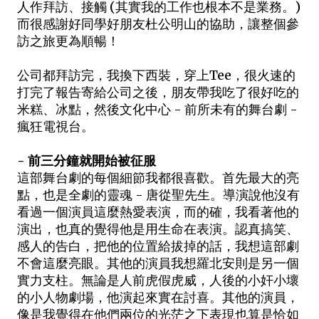
人作拜訪、接觸 (其實我的工作也根本不是業務。)
而很感謝好同學好朋友杜公明山的協助，讓整個參
訪之旅更為順暢！
公司都拜訪完，我換下西裝，穿上Tee，很火速的
打完了報告寄給公司之後，朋友帶我吃了很好吃的
米糕、冰點，然後文化中心 - 前所未有的舞台劇 -
瘋狂電視台。
- 前三分鐘就開始被征服
這部舞台劇的每個細節我都很喜歡。首先最大的亮
點，也是全劇的靈魂 - 唐從聖先生。導演說他沒有
看過一個演員這麼熱愛表演，而的確，我看著他的
演出，也真的覺得他是用生命在表演。認真搞笑、
感人的告白，把他的位置給拔掉的話，我想這部劇
不會這麼亮眼。其他的演員我想羅北安則是另一個
實力支柱。無論是人前虎假虎威，人後的小奸小壞
的小人物劇場，他演起來實在討喜。其他的演員，
像是我覺得在他們兩位的光茫之下表現也算是恰如