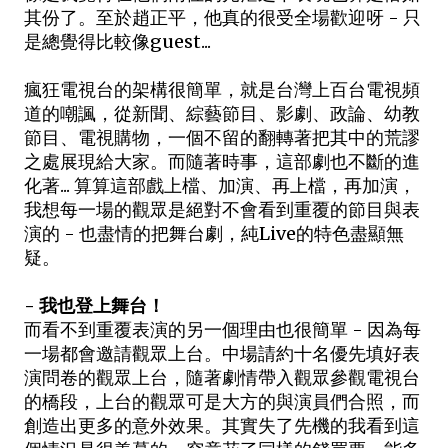
其份了。至於趙正平，他真的很受全場歡迎呀 - 只
是總覺得比較像guest...
瘋狂電視台的架構很簡單，就是台灣上百台電視頻
道的嘲諷，從新聞、綜藝節目、影劇、政論、幼教
節目、電視購物，一個不留的翻轉著把其中的荒謬
之處展現給大家。而隨著時事，這部劇也不斷的進
化著... 算算這部戲上檔、加演、再上檔，再加演，
我想每一場的觀眾是絕對不會看到重覆的節目與表
演的 - 也盡情的把舞台劇，純Live的特色盡顯無
疑。
- 我也登上舞台！
而看不到重覆表演的另一個理由也很簡單 - 因為每
一場都會邀請觀眾上台。中場請約十名優先填好表
演問卷的觀眾上台，隨著劇情帶入觀眾參觀電視台
的橋段，上台的觀眾可是大方的與演員們合照，而
創造出更多的意外效果。其實失了先機的我看到這