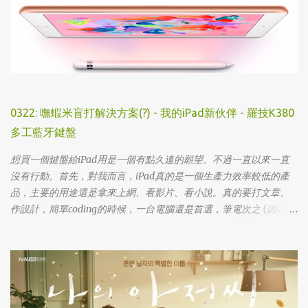
0322: 嘸蝦米盲打解決方案(?) - 我的iPad新伙伴 - 羅技K380
多工藍牙鍵盤
想買一個鍵盤給iPad用是一個有點久遠的願望。不過一直以來一直
沒有行動。首先，對我而言，iPad真的是一個生產力效率較低的產
品，主要的用途還是拿來上網、看影片、看小說。真的要打文章、
作設計，簡單coding的時候，一台電腦還是首選，筆電次之 (因為我
外出不太想帶滑鼠，所以動作還是比較慢)，這兩者還是有效率多
了。 想來想去，iPad能夠比電腦還有生產力的部份可能會落在畫圖
這一塊吧... 可惜大一畫了一個學期的蛋之後，我就知道我在這一塊應
該是沒啥天份的XD