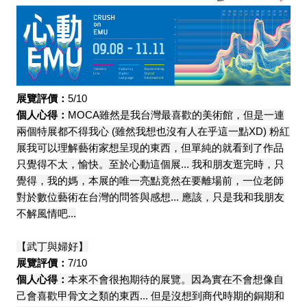
展覽評價：
5/10
個人心得：
MOCA雖然是我台灣最喜歡的美術館，但是一連
兩個特展都不得我心 (雖然我想也沒有人在乎這一點XD) 粉紅
展我可以理解藝術家想呈現的東西，但單純的就看到了作品
只覺得不太，愉快。至於心動這個展... 我和朋友逛完時，只
覺得，我的媽，本展的唯一亮點竟然在要離場前，一位老師
對於數位藝術在台灣的問答與感想... 應該，只是我和我朋友
不解風情吧...
【武丁與婦好】
展覽評價：
7/10
個人心得：
本來不會很抱期待的展覽。因為實在不會想像自
己會喜歡甲骨文之類的東西... 但是沒想到商代時期的銅期和