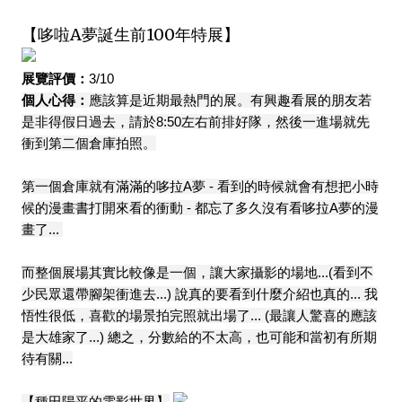
【哆啦A夢誕生前100年特展】
展覽評價：
3/10
個人心得：
應該算是近期最熱門的展。有興趣看展的朋友若
是非得假日過去，請於8:50左右前排好隊，然後一進場就先
衝到第二個倉庫拍照。
第一個倉庫就有滿滿的哆拉A夢 - 看到的時候就會有想把小時
候的漫畫書打開來看的衝動 - 都忘了多久沒有看哆拉A夢的漫
畫了...
而整個展場其實比較像是一個，讓大家攝影的場地...(看到不
少民眾還帶腳架衝進去...) 說真的要看到什麼介紹也真的... 我
悟性很低，喜歡的場景拍完照就出場了... (最讓人驚喜的應該
是大雄家了...) 總之，分數給的不太高，也可能和當初有所期
待有關...
【種田陽平的電影世界】