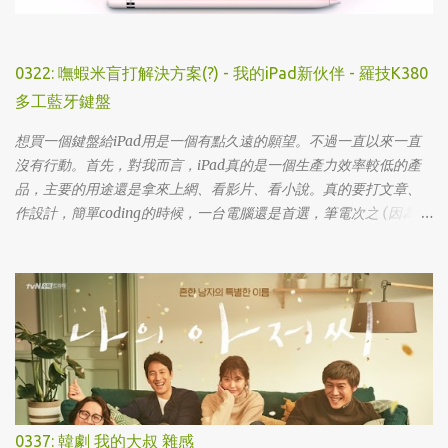
0322: 嘸蝦米盲打解決方案(?) - 我的iPad新伙伴 - 羅技K380
多工藍牙鍵盤
想買一個鍵盤給iPad用是一個有點久遠的願望。不過一直以來一直
沒有行動。首先，對我而言，iPad真的是一個生產力效率較低的產
品，主要的用途還是拿來上網、看影片、看小說。真的要打文章、
作設計，簡單coding的時候，一台電腦還是首選，筆電次之 (因為我
外出不太想帶滑鼠，所以動作還是比較慢)，這兩者還是有效率多
了。 想來想去，iPad能夠比電腦還有生產力的部份可能會落在畫圖
這一塊吧... 可惜大一畫了一個學期的蛋之後，我就知道我在這一塊應
該是沒啥天份的XD
0337: 韓劇 我的大叔 雜感