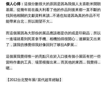
個人心得：
這個分數很大的原因是因為我個人太喜歡米開朗
基羅。從幾年前在義大利看了他的作品到後來都一直不斷的
找與他相關的文獻資料來讀...不過也知道因為真的作品不可
能帶來台北，所以期望不大...
而這個展因為大部份的展品應該都是仿的或是印刷品，所以
一進場就看到民眾拿手機、相機拍得很開心，連腳架又出來
了，讓我彷彿覺得我好像回到了哆拉A夢展...
這個展我覺得惟一的亮點只在於入口後有個小展區有把一些
當時作畫的工具、場景模擬出來... 而其他的東西... 我覺得...
嗯...
【2012台北雙年展/ 當代超常經驗】