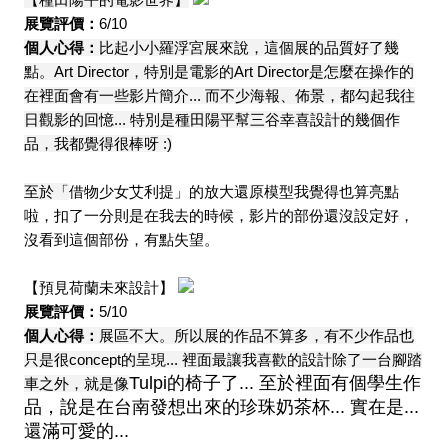
展覽評價：
6/10
個人心得：
比起小小羅浮宮展來說，這個展的品質好了幾
點。Art Director，特別是電影的Art Director是怎麼在操作的
在裡面會有一些影片簡介... 而不少海報、佈景，都勾起我往
日觀影的回憶... 特別是種田陽平幫三谷幸喜設計的幾個作
品，我都覺得很棒呀 :)
至於「
借物少女艾利提」的放大還原模型我覺得也算亮點
啦，扣了一分則是在我去的時候，影片的部份還沒設定好，
沒看到這個部份，有點失望。
【預見荷蘭未來設計】
展覽評價：
5/10
個人心得：
展區不大。所以展的作品不算多，有不少作品也
只是很concept的呈現... 裡面最讓我喜歡的設計除了一台腳踏
Tulpi的椅子了... 至於裡面有個學生作
車之外，就是像
品，說是在台南發想出來的珍珠奶茶杯... 實在是...
還滿可愛的...