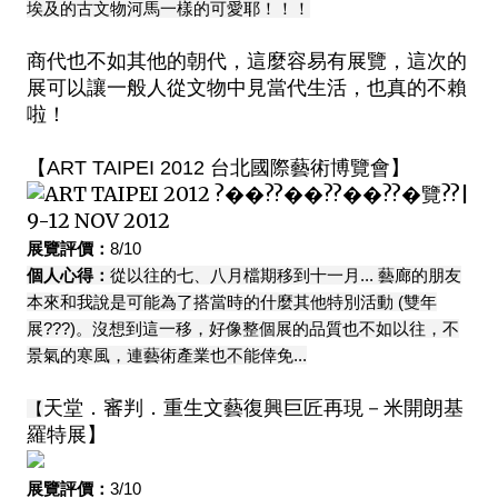
埃及的古文物河馬一樣的可愛耶！！！
商代也不如其他的朝代，這麼容易有展覽，這次的
展可以讓一般人從文物中見當代生活，也真的不賴
啦！
【ART TAIPEI 2012 台北國際藝術博覽會】
展覽評價：
8/10
個人心得：
從以往的七、八月檔期移到十一月... 藝廊的朋友
本來和我說是可能為了搭當時的什麼其他特別活動 (雙年
展???)。沒想到這一移，好像整個展的品質也不如以往，不
景氣的寒風，連藝術產業也不能倖免...
天堂．審判．重生文藝復興巨匠再現－米開朗基
【
羅特展】
展覽評價：
3/10