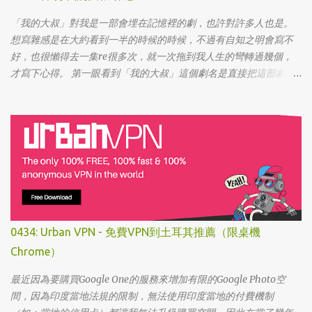
「我的大叔」對我是一部會埋在記憶裡的劇，也許對許多人也是。
想寫雜感是在大約看到一半的時候的時候，不過有自知之明會寫不
好，也很懶得去一集re很多次，就一次拖到我人生的彎轉過幾個，
才寫下心得。 第一眼看到「我的大叔」這個劇名是直接把這部劇放
掉的，想說該不會為了要創造話題，所以硬拍一部老少配的題材
吧。加上男女主角都不認識，所以一直到播出了三、四集開始好評
不斷，加上面臨了美、日、韓劇的劇荒，個人又特愛喪劇，我硬是
在找出來看了一次…。 不得不說，開頭的辦公室場景，打昆蟲的的情
節和打在代表頭上奇異動畫，讓我以為這是次世代的搞笑辦公室
劇。第一集看完的時候，說真的還真不知道這部劇集要表達什麼 -
因為開頭讓我覺得無厘頭的場景和後續開始步入至安的黑暗世界，
讓我好難入戲。 為什麼要作這飄蟲視角? 為什麼要加這些星星? 所以
當我推這部戲給朋友的時候，我和朋友說一定要撐過第一集，過了
0434: Urban VPN - 免費VPN到土耳其推薦（限桌機
就沒事了… 很可惜的是，當後面我每集都看到落淚的時候，我朋友無
Chrome）
法體會，因為她在第一集就陣亡了。 題外話，整部影集完結後，我
還是在劇荒中，再重看第一集，意外的覺得發現角色們的另外一
最近因為要購買Google One的服務來增加有限的Google Photo空
面。像是大叔上班時原來是講冷笑話的高手；至安那張毫無感情的
間，因為印度當地法規的限制，無法使用印度當地的付費機制
臉，讓人恐懼；另外大叔老婆偷情偷的天經地義，無負擔，也讓我