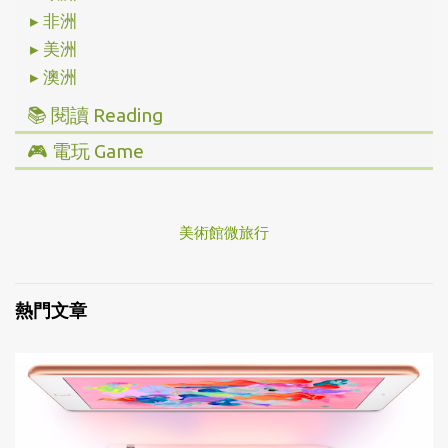
▸ 非洲
▸ 美洲
▸ 澳洲
📚 閱讀 Reading
▸ 投資理財
🎮 電玩 Game
▸ 經營管理
▸ 全部心得
▸ 人文史地
▸ Steam/ PC
▸ 小說傳記
美術館微旅行
▸ 主機/ Console
▸ 藝術設計
熱門文章