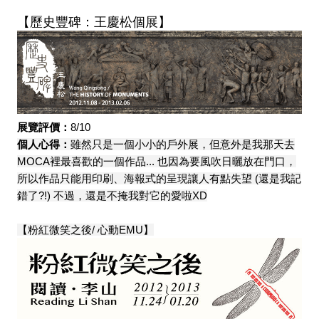
【
歷史豐碑：王慶松個展
】
展覽評價：
8/10
個人心得：
雖然只是一個小小的戶外展，但意外是我那天去
MOCA裡最喜歡的一個作品... 也因為要風吹日曬放在門口，
所以作品只能用印刷、海報式的呈現讓人有點失望 (還是我記
錯了?!) 不過，還是不掩我對它的愛啦XD
【粉紅微笑之後/ 心動EMU】