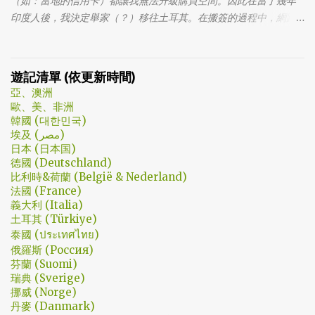
（如：當地的信用卡）都讓我無法升級購買空間。因此在當了幾年
嚇到。 看這鏡頭有時候都不知道老婆怎麼會回心轉意。 如同版友們
印度人後，我決定舉家（？）移往土耳其。在搬簽的過程中，網路
所津津樂道的，這部劇的細節很多，值得細細品嚐的對話其實摘錄
上的教學文不少，而且還bundle了不少近年常提到的VPN，像是
不完。但對我而言整部劇會燒了起來，應該是從第四集，大叔把至
NordVPN/ Surfshark等…但因為這些VPN服務都已經沒有免費的試用
安找進辦公室談判開始 - 因為在當下風向完全測不出來。這太不韓
期了… 在花了幾個小時試了一下，目前與大家推薦的是Urban VPN
遊記清單 (依更新時間)
劇了；接著至安把都俊永代表玩弄掌心的談判…這倒底是怎麼樣風格
亞、澳洲
的劇集，難倒是推理劇嗎? 但是主角三兄弟與媽媽的鬥嘴，這不應該
歐、美、非洲
是家庭劇嗎? 說到家庭劇，這部劇我第一個哭點和男女主角無關，而
韓國 (대한민국)
是在大哥被罵，媽媽放下便當離開，之後對他微笑的那場戲。然後
埃及 (مصر)
我知道，我放不下這部劇了。 但這編劇藥下的好猛，同一集還不肯
日本 (日本国)
德國 (Deutschland)
放手。結尾細節就不說了，硬是收的漂亮 - 這麼棒的劇才第四集，
比利時&荷蘭 (België & Nederland)
不禁讓我倍感期待，也開始每週期待上演的時間。 還加了Prison
法國 (France)
Break的梗，剛好我就是PB的劇迷呀!!! 這應該是很感人的橋段，但怎
義大利 (Italia)
麼腦海中覺得奶奶好像和ET一樣要飛往月球了… 看到這的時候只覺
土耳其 (Türkiye)
得大叔身體真是好，我應該已經無法揹著媽...
泰國 (ประเทศไทย)
俄羅斯 (Россия)
芬蘭 (Suomi)
瑞典 (Sverige)
挪威 (Norge)
丹麥 (Danmark)