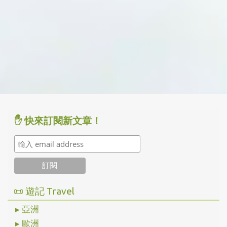
✋ 快來訂閱新文章！
📜 遊記 Travel
▸ 亞洲
▸ 歐洲