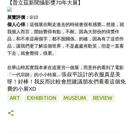
【普立茲新聞攝影獎70年大展】
展覽評價：
6/10
個人心得：
這個展在剛走進去的時候會很有感覺... 然後，就
我個人而言，開始覺得有點，不耐。因為大部份的得獎作
品，和不幸這兩個字，都不脫關係。的確，因為有了這些作
品，讓我們更了解這個世界，不是處處有歡笑，但是一直看
下去，就會覺得，很累。
在華山時其實我本來在追逐另一個展，而意外的看到了電影
張叔平設計的衣服真是美
「一代宗師」的小小特展...
呀！好棒！我反而比較會想建議朋友們看看這個免
費的小展XD
ART
EXHIBITION
MUSEUM
REVIEW