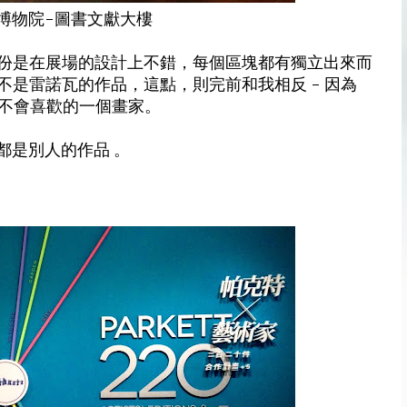
宮博物院-圖書文獻大樓
份是在展場的設計上不錯，每個區塊都有獨立出來而
是雷諾瓦的作品，這點，則完前和我相反 - 因為
得不會喜歡的一個畫家。
，都是別人的作品 。