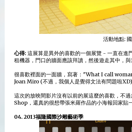
活動地點: 
心得:
這展算是異外的喜歡的一個展覽 - 一直在
租機器，門口的牆面應該拜讀，然後遊走其中，與
很喜歡裡面的一面牆，寫著："What I call
woma
Joan Miro (不過，我個人是覺得文法有問題啦XD
這次的放映間影片沒有以前的展這麼的喜歡，不過放映間
Shop，還真的很想帶張米羅作品的小海報回家貼
04. 2013福隆國際沙雕藝術季