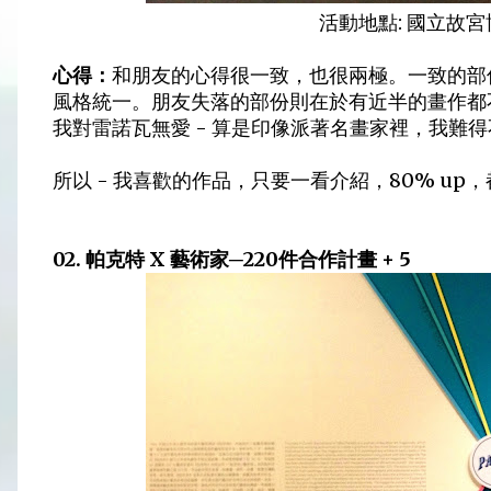
活動地點: 國立故
心得：
和朋友的心得很一致，也很兩極。一致的部
風格統一。朋友失落的部份則在於有近半的畫作都不
我對雷諾瓦無愛 - 算是印像派著名畫家裡，我難
所以 - 我喜歡的作品，只要一看介紹，80% up
02. 帕克特 X 藝術家─220件合作計畫 + 5