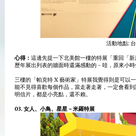
活動地點: 
心得：
這邊先提一下北美館一樓的特展「重回「新
歷年展出列表的牆面時還滿感動的 - 哇，原來小
三樓的「帕克特 X 藝術家」特展我覺得則是可以
能不見得喜歡每個作品，當走著走著，一定會看到讓
明信片，都是小亮點，還不賴。
03. 女人、小鳥、星星－米羅特展