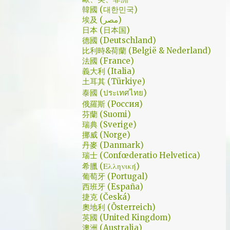
是講冷笑話的高手；至安那張毫無感情的臉，
了幾個小時試了一下，目前與大家推薦的是
韓國 (대한민국)
讓人恐懼；另外大叔老婆偷情偷的天經地義，
埃及 (مصر)
Urban VPN
無負擔，也讓我嚇到。 看這鏡頭有時候都不
日本 (日本国)
德國 (Deutschland)
知道老婆怎麼會回心轉意。 如同版友們所津
比利時&荷蘭 (België & Nederland)
津樂道的，這部劇的細節很多，值得細細品嚐
法國 (France)
的對話其實摘錄不完。但對我而言整部劇會燒
義大利 (Italia)
了起來，應該是從第四集，大叔把至安找進辦
土耳其 (Türkiye)
公室談判開始 - 因為在當下風向完全測不出
泰國 (ประเทศไทย)
來。這太不韓劇了；接著至安把都俊永代表玩
俄羅斯 (Россия)
芬蘭 (Suomi)
弄掌心的談判…這倒底是怎麼樣風格的劇集，
瑞典 (Sverige)
難倒是推理劇嗎? 但是主角三兄弟與媽媽的鬥
挪威 (Norge)
嘴，這不應該是家庭劇嗎? 說到家庭劇，這部
丹麥 (Danmark)
劇我第一個哭點和男女主角無關，而是在大哥
瑞士 (Confœderatio Helvetica)
被罵，媽媽放下便當離開，之後對他微笑的那
希臘 (Ελληνική)
葡萄牙 (Portugal)
場戲。然後我知道，我放不下這部劇了。 但
西班牙 (España)
這編劇藥下的好猛，同一集還不肯放手。結尾
捷克 (Česká)
細節就不說了，硬是收的漂亮 - 這麼棒的劇才
奧地利 (Österreich)
第四集，不禁讓我倍感期待，也開始每週期待
英國 (United Kingdom)
上演的時間。 還加了Prison Break的梗，剛好
澳洲 (Australia)