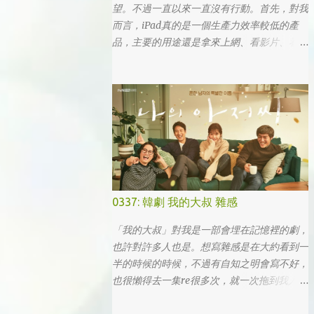
望。不過一直以來一直沒有行動。首先，對我
而言，iPad真的是一個生產力效率較低的產
品，主要的用途還是拿來上網、看影片、看小
說。真的要打文章、作設計，簡單coding的時
候，一台電腦還是首選，筆電次之 (因為我外
出不太想帶滑鼠，所以動作還是比較慢)，這
兩者還是有效率多了。 想來想去，iPad能夠
比電腦還有生產力的部份可能會落在畫圖這一
塊吧... 可惜大一畫了一個學期的蛋之後，我就
知道我在這一塊應該是沒啥天份的XD
0337: 韓劇 我的大叔 雜感
「我的大叔」對我是一部會埋在記憶裡的劇，
也許對許多人也是。想寫雜感是在大約看到一
半的時候的時候，不過有自知之明會寫不好，
也很懶得去一集re很多次，就一次拖到我人生
的彎轉過幾個，才寫下心得。 第一眼看到