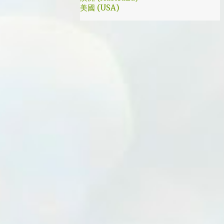
美國 (USA)
我就是PB的劇迷呀!!! 這應該是很感人的橋
段，但怎麼腦海中覺得奶奶好像和ET一樣要
飛往月球了… 看到這的時候只覺得大叔身體真
是好，我應該已經無法揹著媽...