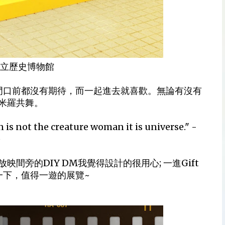
國立歷史博物館
進門口前都沒有期待，而一起進去就喜歡。無論有沒有
米羅共舞。
n
is not the creature woman it is
universe
." -
)
旁的DIY DM我覺得設計的很用心; 一進Gift
一下，值得一遊的展覽~