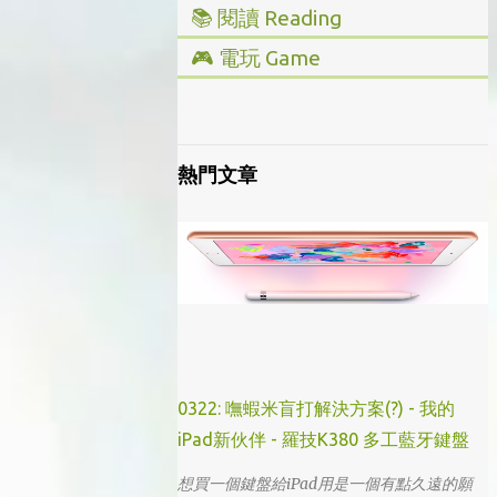
📚 閱讀 Reading
▸ 投資理財
🎮 電玩 Game
▸ 經營管理
▸ 全部心得
▸ 人文史地
▸ Steam/ PC
▸ 小說傳記
▸ 主機/ Console
熱門文章
▸ 藝術設計
0322: 嘸蝦米盲打解決方案(?) - 我的
iPad新伙伴 - 羅技K380 多工藍牙鍵盤
想買一個鍵盤給iPad用是一個有點久遠的願