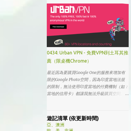
「我的大叔」這個劇名是直接把這部劇放掉
的，想說該不會為了要創造話題，所以硬拍一
部老少配的題材吧。加上男女主角都不認識，
所以一直到播出了三、四集開始好評不斷，加
上面臨了美、日、韓劇的劇荒，個人又特愛喪
劇，我硬是在找出來看了一次…。 不得不說，
開頭的辦公室場景，打昆蟲的的情節和打在代
表頭上奇異動畫，讓我以為這是次世代的搞笑
0434: Urban VPN - 免費VPN到土耳其推
辦公室劇。第一集看完的時候，說真的還真不
薦（限桌機Chrome）
知道這部劇集要表達什麼 - 因為開頭讓我覺得
無厘頭的場景和後續開始步入至安的黑暗世
最近因為要購買Google One的服務來增加有
界，讓我好難入戲。 為什麼要作這飄蟲視角?
限的Google Photo空間，因為印度當地法規
為什麼要加這些星星? 所以當我推這部戲給朋
的限制，無法使用印度當地的付費機制（如：
友的時候，我和朋友說一定要撐過第一集，過
當地的信用卡）都讓我無法升級購買空間。因
了就沒事了… 很可惜的是，當後面我每集都看
此在當了幾年印度人後，我決定舉家（？）移
到落淚的時候，我朋友無法體會，因為她在第
往土耳其。在搬簽的過程中，網路上的教學文
一集就陣亡了。 題外話，整部影集完結後，
不少，而且還bundle了不少近年常提到的
遊記清單 (依更新時間)
我還是在劇荒中，再重看第一集，意外的覺得
VPN，像是NordVPN/ Surfshark等…但因為這
亞、澳洲
發現角色們的另外一面。像是大叔上班時原來
些VPN服務都已經沒有免費的試用期了… 在花
歐、美、非洲