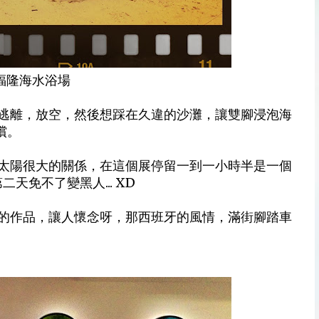
 福隆海水浴場
逃離，放空，然後想踩在久違的沙灘，讓雙腳浸泡海
償。
太陽很大的關係，在這個展停留一到一小時半是一個
天免不了變黑人... XD
的作品，讓人懷念呀，那西班牙的風情，滿街腳踏車