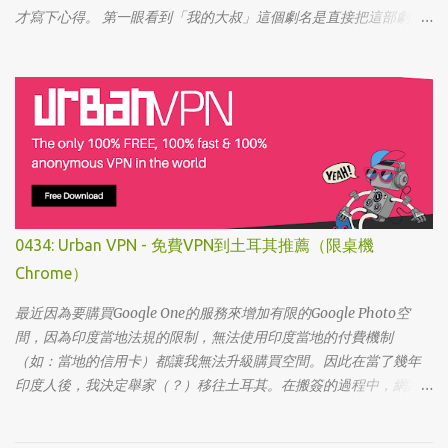
才寫下心得。 第一眼看到「我的大叔」這個劇名是直接把這部劇放
掉的，想說該不會為了要創造話題，所以硬拍一部老少配的題材
吧。加上男女主角都不認識，所以一直到播出了三、四集開始好評
不斷，加上面臨了美、日、韓劇的劇荒，個人又特愛喪劇，我硬是
在找出來看了一次…。 不得不說，開頭的辦公室場景，打昆蟲的的情
節和打在代表頭上奇異動畫，讓我以為這是次世代的搞笑辦公室
劇。第一集看完的時候，說真的還真不知道這部劇集要表達什麼 -
因為開頭讓我覺得無厘頭的場景和後續開始步入至安的黑暗世界，
讓我好難入戲。 為什麼要作這飄蟲視角? 為什麼要加這些星星? 所以
當我推這部戲給朋友的時候，我和朋友說一定要撐過第一集，過了
0434: Urban VPN - 免費VPN到土耳其推薦（限桌機
就沒事了… 很可惜的是，當後面我每集都看到落淚的時候，我朋友無
Chrome）
法體會，因為她在第一集就陣亡了。 題外話，整部影集完結後，我
還是在劇荒中，再重看第一集，意外的覺得發現角色們的另外一
最近因為要購買Google One的服務來增加有限的Google Photo空
面。像是大叔上班時原來是講冷笑話的高手；至安那張毫無感情的
間，因為印度當地法規的限制，無法使用印度當地的付費機制
臉，讓人恐懼；另外大叔老婆偷情偷的天經地義，無負擔，也讓我
（如：當地的信用卡）都讓我無法升級購買空間。因此在當了幾年
嚇到。 看這鏡頭有時候都不知道老婆怎麼會回心轉意。 如同版友們
印度人後，我決定舉家（？）移往土耳其。在搬簽的過程中，網路
所津津樂道的，這部劇的細節很多，值得細細品嚐的對話其實摘錄
上的教學文不少，而且還bundle了不少近年常提到的VPN，像是
不完。但對我而言整部劇會燒了起來，應該是從第四集，大叔把至
NordVPN/ Surfshark等…但因為這些VPN服務都已經沒有免費的試用