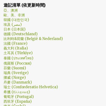
安找進辦公室談判開始 - 因為在當下風向完全測不出來。這太不韓
期了… 在花了幾個小時試了一下，目前與大家推薦的是Urban VPN
遊記清單 (依更新時間)
劇了；接著至安把都俊永代表玩弄掌心的談判…這倒底是怎麼樣風格
亞、澳洲
的劇集，難倒是推理劇嗎? 但是主角三兄弟與媽媽的鬥嘴，這不應該
歐、美、非洲
是家庭劇嗎? 說到家庭劇，這部劇我第一個哭點和男女主角無關，而
韓國 (대한민국)
是在大哥被罵，媽媽放下便當離開，之後對他微笑的那場戲。然後
埃及 (مصر)
我知道，我放不下這部劇了。 但這編劇藥下的好猛，同一集還不肯
日本 (日本国)
德國 (Deutschland)
放手。結尾細節就不說了，硬是收的漂亮 - 這麼棒的劇才第四集，
比利時&荷蘭 (België & Nederland)
不禁讓我倍感期待，也開始每週期待上演的時間。 還加了Prison
法國 (France)
Break的梗，剛好我就是PB的劇迷呀!!! 這應該是很感人的橋段，但怎
義大利 (Italia)
麼腦海中覺得奶奶好像和ET一樣要飛往月球了… 看到這的時候只覺
土耳其 (Türkiye)
得大叔身體真是好，我應該已經無法揹著媽...
泰國 (ประเทศไทย)
俄羅斯 (Россия)
芬蘭 (Suomi)
瑞典 (Sverige)
挪威 (Norge)
丹麥 (Danmark)
瑞士 (Confœderatio Helvetica)
希臘 (Ελληνική)
葡萄牙 (Portugal)
西班牙 (España)