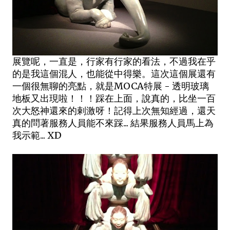
展覽呢，一直是，行家有行家的看法，不過我在乎
的是我這個混人，也能從中得樂。這次這個展還有
一個很無聊的亮點，就是MOCA特展 - 透明玻璃
地板又出現啦！！！踩在上面，說真的，比坐一百
次大怒神還來的剌激呀！記得上次無知經過，還天
真的問著服務人員能不來踩... 結果服務人員馬上為
我示範... XD