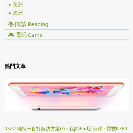
▸ 美洲
▸ 澳洲
📚 閱讀 Reading
▸ 投資理財
🎮 電玩 Game
▸ 經營管理
▸ 全部心得
▸ 人文史地
▸ Steam/ PC
▸ 小說傳記
▸ 主機/ Console
熱門文章
▸ 藝術設計
0322: 嘸蝦米盲打解決方案(?) - 我的iPad新伙伴 - 羅技K380