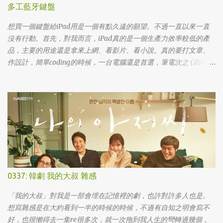
多工藍牙鍵盤
想買一個鍵盤給iPad用是一個有點久遠的願望。不過一直以來一直
沒有行動。首先，對我而言，iPad真的是一個生產力效率較低的產
品，主要的用途還是拿來上網、看影片、看小說。真的要打文章、
作設計，簡單coding的時候，一台電腦還是首選，筆電次之 (因為我
外出不太想帶滑鼠，所以動作還是比較慢)，這兩者還是有效率多
了。 想來想去，iPad能夠比電腦還有生產力的部份可能會落在畫圖
這一塊吧... 可惜大一畫了一個學期的蛋之後，我就知道我在這一塊應
該是沒啥天份的XD
0337: 韓劇 我的大叔 雜感
「我的大叔」對我是一部會埋在記憶裡的劇，也許對許多人也是。
想寫雜感是在大約看到一半的時候的時候，不過有自知之明會寫不
好，也很懶得去一集re很多次，就一次拖到我人生的彎轉過幾個，