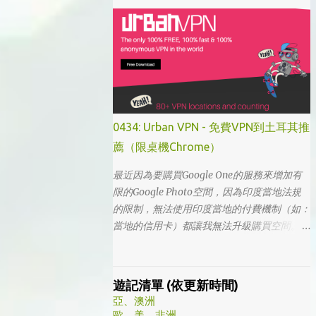
「我的大叔」這個劇名是直接把這部劇放掉
的，想說該不會為了要創造話題，所以硬拍一
部老少配的題材吧。加上男女主角都不認識，
所以一直到播出了三、四集開始好評不斷，加
上面臨了美、日、韓劇的劇荒，個人又特愛喪
劇，我硬是在找出來看了一次…。 不得不說，
開頭的辦公室場景，打昆蟲的的情節和打在代
表頭上奇異動畫，讓我以為這是次世代的搞笑
0434: Urban VPN - 免費VPN到土耳其推
辦公室劇。第一集看完的時候，說真的還真不
薦（限桌機Chrome）
知道這部劇集要表達什麼 - 因為開頭讓我覺得
無厘頭的場景和後續開始步入至安的黑暗世
最近因為要購買Google One的服務來增加有
界，讓我好難入戲。 為什麼要作這飄蟲視角?
限的Google Photo空間，因為印度當地法規
為什麼要加這些星星? 所以當我推這部戲給朋
的限制，無法使用印度當地的付費機制（如：
友的時候，我和朋友說一定要撐過第一集，過
當地的信用卡）都讓我無法升級購買空間。因
了就沒事了… 很可惜的是，當後面我每集都看
此在當了幾年印度人後，我決定舉家（？）移
到落淚的時候，我朋友無法體會，因為她在第
往土耳其。在搬簽的過程中，網路上的教學文
一集就陣亡了。 題外話，整部影集完結後，
不少，而且還bundle了不少近年常提到的
遊記清單 (依更新時間)
我還是在劇荒中，再重看第一集，意外的覺得
VPN，像是NordVPN/ Surfshark等…但因為這
亞、澳洲
發現角色們的另外一面。像是大叔上班時原來
些VPN服務都已經沒有免費的試用期了… 在花
歐、美、非洲