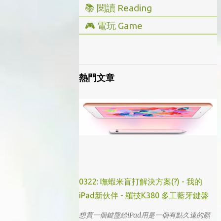
📚 閱讀 Reading
▸ 投資理財
🎮 電玩 Game
▸ 經營管理
▸ 全部心得
▸ 人文史地
▸ Steam/ PC
▸ 小說傳記
▸ 主機/ Console
熱門文章
▸ 藝術設計
0322: 嘸蝦米盲打解決方案(?) - 我的
iPad新伙伴 - 羅技K380 多工藍牙鍵盤
想買一個鍵盤給iPad用是一個有點久遠的願