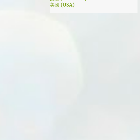
美國 (USA)
我就是PB的劇迷呀!!! 這應該是很感人的橋
段，但怎麼腦海中覺得奶奶好像和ET一樣要
飛往月球了… 看到這的時候只覺得大叔身體真
是好，我應該已經無法揹著媽...