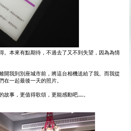
得。本來有點期待，不過去了又不到失望，因為為情
離開我到別座城市前，將這台相機送給了我。而我從
們在一起最後一天的照片。
，更值得歌頌，更能感動吧......。