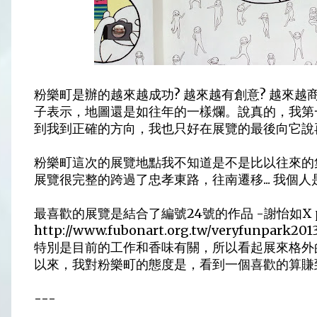
粉樂町是辦的越來越成功? 越來越有創意? 越來越
子表示，地圖還是如往年的一樣爛。說真的，我第
到我到正確的方向，我也只好在展覽的最後向它說
粉樂町這次的展覽地點我不知道是不是比以往來的
展覽很完整的跨過了忠孝東路，往南遷移... 我個人
最喜歡的展覽是結合了編號24號的作品 -謝怡如X papa
http://www.fubonart.org.tw/veryfunpark201
特別是目前的工作和香味有關，所以看起展來格外
以來，我對粉樂町的態度是，看到一個喜歡的算賺
---