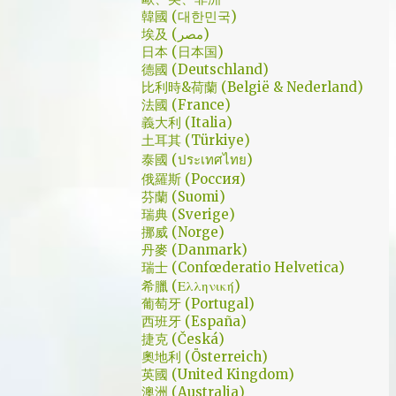
是講冷笑話的高手；至安那張毫無感情的臉，
了幾個小時試了一下，目前與大家推薦的是
韓國 (대한민국)
讓人恐懼；另外大叔老婆偷情偷的天經地義，
埃及 (مصر)
Urban VPN
無負擔，也讓我嚇到。 看這鏡頭有時候都不
日本 (日本国)
德國 (Deutschland)
知道老婆怎麼會回心轉意。 如同版友們所津
比利時&荷蘭 (België & Nederland)
津樂道的，這部劇的細節很多，值得細細品嚐
法國 (France)
的對話其實摘錄不完。但對我而言整部劇會燒
義大利 (Italia)
了起來，應該是從第四集，大叔把至安找進辦
土耳其 (Türkiye)
公室談判開始 - 因為在當下風向完全測不出
泰國 (ประเทศไทย)
來。這太不韓劇了；接著至安把都俊永代表玩
俄羅斯 (Россия)
芬蘭 (Suomi)
弄掌心的談判…這倒底是怎麼樣風格的劇集，
瑞典 (Sverige)
難倒是推理劇嗎? 但是主角三兄弟與媽媽的鬥
挪威 (Norge)
嘴，這不應該是家庭劇嗎? 說到家庭劇，這部
丹麥 (Danmark)
劇我第一個哭點和男女主角無關，而是在大哥
瑞士 (Confœderatio Helvetica)
被罵，媽媽放下便當離開，之後對他微笑的那
希臘 (Ελληνική)
葡萄牙 (Portugal)
場戲。然後我知道，我放不下這部劇了。 但
西班牙 (España)
這編劇藥下的好猛，同一集還不肯放手。結尾
捷克 (Česká)
細節就不說了，硬是收的漂亮 - 這麼棒的劇才
奧地利 (Österreich)
第四集，不禁讓我倍感期待，也開始每週期待
英國 (United Kingdom)
上演的時間。 還加了Prison Break的梗，剛好
澳洲 (Australia)