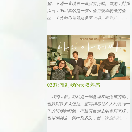
望。不過一直以來一直沒有行動。首先，對我
而言，iPad真的是一個生產力效率較低的產
品，主要的用途還是拿來上網、看影片、看小
說。真的要打文章、作設計，簡單coding的時
候，一台電腦還是首選，筆電次之 (因為我外
出不太想帶滑鼠，所以動作還是比較慢)，這
兩者還是有效率多了。 想來想去，iPad能夠
比電腦還有生產力的部份可能會落在畫圖這一
塊吧... 可惜大一畫了一個學期的蛋之後，我就
知道我在這一塊應該是沒啥天份的XD
0337: 韓劇 我的大叔 雜感
「我的大叔」對我是一部會埋在記憶裡的劇，
也許對許多人也是。想寫雜感是在大約看到一
半的時候的時候，不過有自知之明會寫不好，
也很懶得去一集re很多次，就一次拖到我人生
的彎轉過幾個，才寫下心得。 第一眼看到