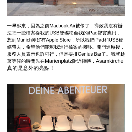
一早起來，因為之前Macbook Air被偷了，導致我沒有辦
法把一些檔案從我的USB硬碟移至我的iPad觀賞應用，
想到
Munich剛好有Apple Store，所以我把iPad和USB
硬
碟
帶去，希望他們能幫我進行檔案的搬移。開門進廠後，
服務人員表示也許可行，但是要
排Genius Bar了。我就趁
Marienplatz
Asamkirche
著等候的時間先在
附近轉轉，
真的是意外的亮點！