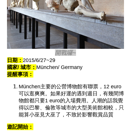
開戰囉~
日期：
2015/6/27~29
國家/ 城市：
München
/ Germany
提醒事項：
München主要的公營博物館有聯票，12 euro
可以逛爽爽。如果好運的遇到週日，有幾間博
物館都只要1 euro的入場費用。人潮的話我覺
得以巴黎、倫敦等城市的大型美術館相較，只
能算小巫見大巫了，不致於影響觀賞品質
遊記開始：