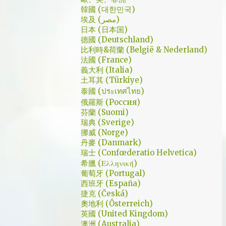
是講冷笑話的高手；至安那張毫無感情的臉，
了幾個小時試了一下，目前與大家推薦的是
韓國 (대한민국)
讓人恐懼；另外大叔老婆偷情偷的天經地義，
埃及 (مصر)
Urban VPN
無負擔，也讓我嚇到。 看這鏡頭有時候都不
日本 (日本国)
德國 (Deutschland)
知道老婆怎麼會回心轉意。 如同版友們所津
比利時&荷蘭 (België & Nederland)
津樂道的，這部劇的細節很多，值得細細品嚐
法國 (France)
的對話其實摘錄不完。但對我而言整部劇會燒
義大利 (Italia)
了起來，應該是從第四集，大叔把至安找進辦
土耳其 (Türkiye)
公室談判開始 - 因為在當下風向完全測不出
泰國 (ประเทศไทย)
來。這太不韓劇了；接著至安把都俊永代表玩
俄羅斯 (Россия)
芬蘭 (Suomi)
弄掌心的談判…這倒底是怎麼樣風格的劇集，
瑞典 (Sverige)
難倒是推理劇嗎? 但是主角三兄弟與媽媽的鬥
挪威 (Norge)
嘴，這不應該是家庭劇嗎? 說到家庭劇，這部
丹麥 (Danmark)
劇我第一個哭點和男女主角無關，而是在大哥
瑞士 (Confœderatio Helvetica)
被罵，媽媽放下便當離開，之後對他微笑的那
希臘 (Ελληνική)
葡萄牙 (Portugal)
場戲。然後我知道，我放不下這部劇了。 但
西班牙 (España)
這編劇藥下的好猛，同一集還不肯放手。結尾
捷克 (Česká)
細節就不說了，硬是收的漂亮 - 這麼棒的劇才
奧地利 (Österreich)
第四集，不禁讓我倍感期待，也開始每週期待
英國 (United Kingdom)
上演的時間。 還加了Prison Break的梗，剛好
澳洲 (Australia)