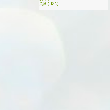
美國 (USA)
我就是PB的劇迷呀!!! 這應該是很感人的橋
段，但怎麼腦海中覺得奶奶好像和ET一樣要
飛往月球了… 看到這的時候只覺得大叔身體真
是好，我應該已經無法揹著媽...