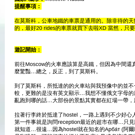
提醒事項：
在莫斯科，公車地鐵的車票是通用的。除非待的天
的，最好20 rides的車票就買下去啦XD 當然
遊記開始：
前往Moscow的火車應該算是高鐵，但因為中間
麼驚豔…總之，反正，到了莫斯科。
到了
莫斯科，
所抵達的的火車站與我預像中的並不
較，更難的是沒有英文顯示…我想不懂俄文字母的
亂跑到哪的話…大部份的景點其實都在紅場一帶，
拉著行李終於抵達了hostel，一路上遇到不少好
第一件事就是詢問reception最近的超市在哪
就知道…很遠…因為hostel就在知名的Арба́т