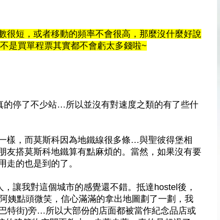
數很短，或者移動的頻率不會很高，那麼沒什麼好說
，只要不是買單程票其實都不會虧太多錢啦~
還真的停了不少站…所以並沒有對速度之類的有了些什
一樣，而莫斯科因為地鐵線很多條…與聖彼得堡相
朋友搭莫斯科地鐵算有點麻煩的。當然，如果沒有要
用走的也是到的了。
心人，讓我對這個城市的感覺還不錯。
抵達hostel後，
…只見阿姨點頭微笑，信心滿滿的拿出地圖劃了一劃，我
 (阿爾巴特街)旁…所以大部份的店面都被當作紀念品店或