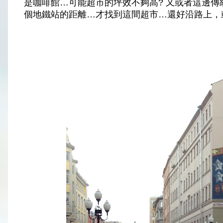
是咖啡館…可能超市的坪效不夠高? 又或者這邊傳
個地鐵站的距離…才找到這間超市…還好沿路上，