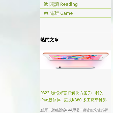
📚 閱讀 Reading
▸ 投資理財
🎮 電玩 Game
▸ 經營管理
▸ 全部心得
▸ 人文史地
▸ Steam/ PC
▸ 小說傳記
▸ 主機/ Console
熱門文章
▸ 藝術設計
0322: 嘸蝦米盲打解決方案(?) - 我的
iPad新伙伴 - 羅技K380 多工藍牙鍵盤
想買一個鍵盤給iPad用是一個有點久遠的願