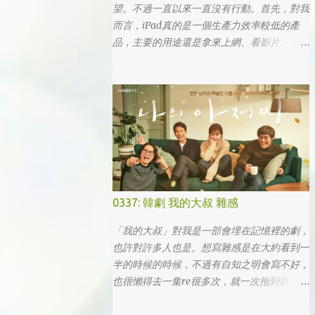
望。不過一直以來一直沒有行動。首先，對我
而言，iPad真的是一個生產力效率較低的產
品，主要的用途還是拿來上網、看影片、看小
說。真的要打文章、作設計，簡單coding的時
候，一台電腦還是首選，筆電次之 (因為我外
出不太想帶滑鼠，所以動作還是比較慢)，這
兩者還是有效率多了。 想來想去，iPad能夠
比電腦還有生產力的部份可能會落在畫圖這一
塊吧... 可惜大一畫了一個學期的蛋之後，我就
知道我在這一塊應該是沒啥天份的XD
0337: 韓劇 我的大叔 雜感
「我的大叔」對我是一部會埋在記憶裡的劇，
也許對許多人也是。想寫雜感是在大約看到一
半的時候的時候，不過有自知之明會寫不好，
也很懶得去一集re很多次，就一次拖到我人生
的彎轉過幾個，才寫下心得。 第一眼看到