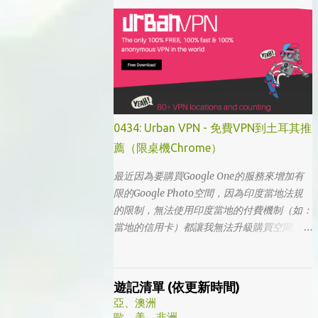
「我的大叔」這個劇名是直接把這部劇放掉
的，想說該不會為了要創造話題，所以硬拍一
部老少配的題材吧。加上男女主角都不認識，
所以一直到播出了三、四集開始好評不斷，加
上面臨了美、日、韓劇的劇荒，個人又特愛喪
劇，我硬是在找出來看了一次…。 不得不說，
開頭的辦公室場景，打昆蟲的的情節和打在代
表頭上奇異動畫，讓我以為這是次世代的搞笑
0434: Urban VPN - 免費VPN到土耳其推
辦公室劇。第一集看完的時候，說真的還真不
薦（限桌機Chrome）
知道這部劇集要表達什麼 - 因為開頭讓我覺得
無厘頭的場景和後續開始步入至安的黑暗世
最近因為要購買Google One的服務來增加有
界，讓我好難入戲。 為什麼要作這飄蟲視角?
限的Google Photo空間，因為印度當地法規
為什麼要加這些星星? 所以當我推這部戲給朋
的限制，無法使用印度當地的付費機制（如：
友的時候，我和朋友說一定要撐過第一集，過
當地的信用卡）都讓我無法升級購買空間。因
了就沒事了… 很可惜的是，當後面我每集都看
此在當了幾年印度人後，我決定舉家（？）移
到落淚的時候，我朋友無法體會，因為她在第
往土耳其。在搬簽的過程中，網路上的教學文
一集就陣亡了。 題外話，整部影集完結後，
不少，而且還bundle了不少近年常提到的
遊記清單 (依更新時間)
我還是在劇荒中，再重看第一集，意外的覺得
VPN，像是NordVPN/ Surfshark等…但因為這
亞、澳洲
發現角色們的另外一面。像是大叔上班時原來
些VPN服務都已經沒有免費的試用期了… 在花
歐、美、非洲