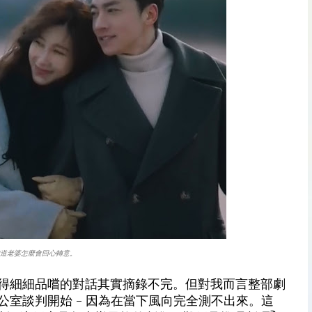
道老婆怎麼會回心轉意。
得細細品嚐的對話其實摘錄不完。但對我而言整部劇
室談判開始 - 因為在當下風向完全測不出來。這