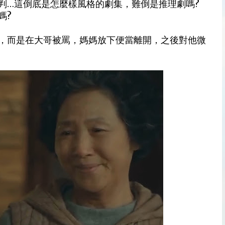
判…這倒底是怎麼樣風格的劇集，難倒是推理劇嗎?
嗎?
，而是在大哥被罵，媽媽放下便當離開，之後對他微