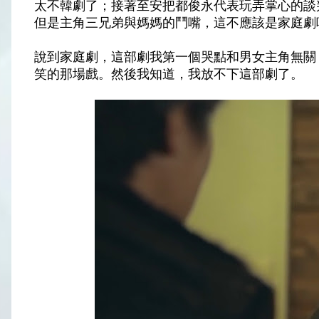
太不韓劇了；接著至安把都俊永代表玩弄掌心的談
但是主角三兄弟與媽媽的鬥嘴，這不應該是家庭劇
說到家庭劇，這部劇我第一個哭點和男女主角無關
笑的那場戲。然後我知道，我放不下這部劇了。