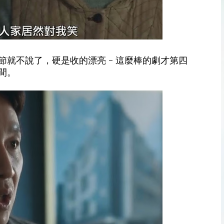
就不說了，硬是收的漂亮 - 這麼棒的劇才第四
間。