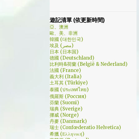
此在當了幾年印度人後，我決定舉家（？）移
往土耳其。在搬簽的過程中，網路上的教學文
不少，而且還bundle了不少近年常提到的
遊記清單 (依更新時間)
VPN，像是NordVPN/ Surfshark等…但因為這
亞、澳洲
些VPN服務都已經沒有免費的試用期了… 在花
歐、美、非洲
了幾個小時試了一下，目前與大家推薦的是
韓國 (대한민국)
埃及 (مصر)
Urban VPN
日本 (日本国)
德國 (Deutschland)
比利時&荷蘭 (België & Nederland)
法國 (France)
義大利 (Italia)
土耳其 (Türkiye)
泰國 (ประเทศไทย)
俄羅斯 (Россия)
芬蘭 (Suomi)
瑞典 (Sverige)
挪威 (Norge)
丹麥 (Danmark)
瑞士 (Confœderatio Helvetica)
希臘 (Ελληνική)