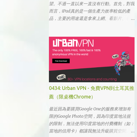
望。不過一直以來一直沒有行動。首先，對我
而言，iPad真的是一個生產力效率較低的產
品，主要的用途還是拿來上網、看影片、看小
說。真的要打文章、作設計，簡單coding的時
候，一台電腦還是首選，筆電次之 (因為我外
出不太想帶滑鼠，所以動作還是比較慢)，這
兩者還是有效率多了。 想來想去，iPad能夠
比電腦還有生產力的部份可能會落在畫圖這一
塊吧... 可惜大一畫了一個學期的蛋之後，我就
知道我在這一塊應該是沒啥天份的XD
0434: Urban VPN - 免費VPN到土耳其推
薦（限桌機Chrome）
最近因為要購買Google One的服務來增加有
限的Google Photo空間，因為印度當地法規
的限制，無法使用印度當地的付費機制（如：
當地的信用卡）都讓我無法升級購買空間。因