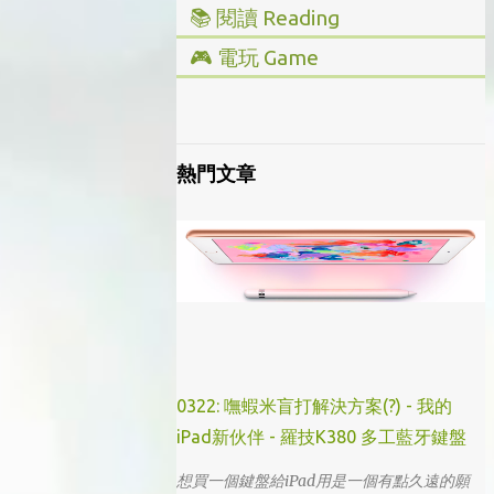
📚 閱讀 Reading
▸ 投資理財
🎮 電玩 Game
▸ 經營管理
▸ 全部心得
▸ 人文史地
▸ Steam/ PC
▸ 小說傳記
▸ 主機/ Console
熱門文章
▸ 藝術設計
0322: 嘸蝦米盲打解決方案(?) - 我的
iPad新伙伴 - 羅技K380 多工藍牙鍵盤
想買一個鍵盤給iPad用是一個有點久遠的願