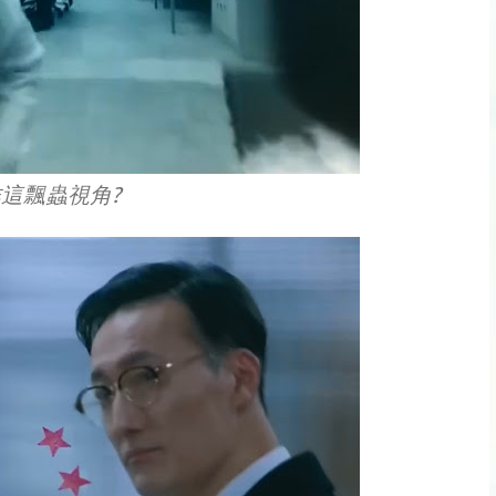
這飄蟲視角?