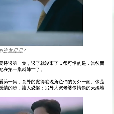
加這些星星?
要撐過第一集，過了就沒事了… 很可惜的是，當後面
她在第一集就陣亡了。
看第一集，意外的覺得發現角色們的另外一面。像是
感情的臉，讓人恐懼；另外大叔老婆偷情偷的天經地