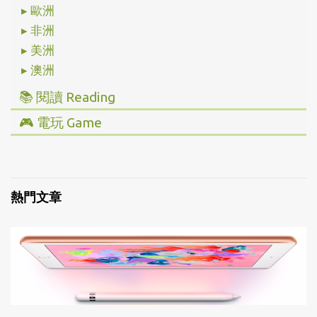
▸ 歐洲
▸ 非洲
▸ 美洲
▸ 澳洲
📚 閱讀 Reading
▸ 投資理財
🎮 電玩 Game
▸ 經營管理
▸ 全部心得
▸ 人文史地
▸ Steam/ PC
▸ 小說傳記
▸ 主機/ Console
熱門文章
▸ 藝術設計