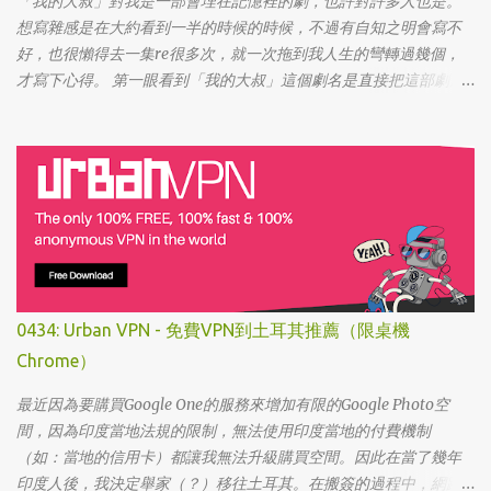
「我的大叔」對我是一部會埋在記憶裡的劇，也許對許多人也是。
想寫雜感是在大約看到一半的時候的時候，不過有自知之明會寫不
好，也很懶得去一集re很多次，就一次拖到我人生的彎轉過幾個，
才寫下心得。 第一眼看到「我的大叔」這個劇名是直接把這部劇放
掉的，想說該不會為了要創造話題，所以硬拍一部老少配的題材
吧。加上男女主角都不認識，所以一直到播出了三、四集開始好評
不斷，加上面臨了美、日、韓劇的劇荒，個人又特愛喪劇，我硬是
在找出來看了一次…。 不得不說，開頭的辦公室場景，打昆蟲的的情
節和打在代表頭上奇異動畫，讓我以為這是次世代的搞笑辦公室
劇。第一集看完的時候，說真的還真不知道這部劇集要表達什麼 -
因為開頭讓我覺得無厘頭的場景和後續開始步入至安的黑暗世界，
讓我好難入戲。 為什麼要作這飄蟲視角? 為什麼要加這些星星? 所以
當我推這部戲給朋友的時候，我和朋友說一定要撐過第一集，過了
0434: Urban VPN - 免費VPN到土耳其推薦（限桌機
就沒事了… 很可惜的是，當後面我每集都看到落淚的時候，我朋友無
Chrome）
法體會，因為她在第一集就陣亡了。 題外話，整部影集完結後，我
還是在劇荒中，再重看第一集，意外的覺得發現角色們的另外一
最近因為要購買Google One的服務來增加有限的Google Photo空
面。像是大叔上班時原來是講冷笑話的高手；至安那張毫無感情的
間，因為印度當地法規的限制，無法使用印度當地的付費機制
臉，讓人恐懼；另外大叔老婆偷情偷的天經地義，無負擔，也讓我
（如：當地的信用卡）都讓我無法升級購買空間。因此在當了幾年
嚇到。 看這鏡頭有時候都不知道老婆怎麼會回心轉意。 如同版友們
印度人後，我決定舉家（？）移往土耳其。在搬簽的過程中，網路