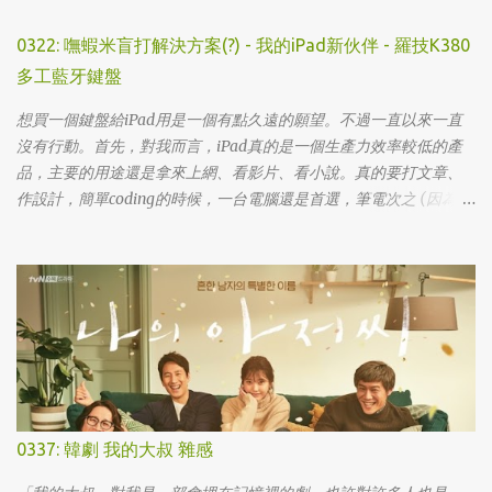
0322: 嘸蝦米盲打解決方案(?) - 我的iPad新伙伴 - 羅技K380
多工藍牙鍵盤
想買一個鍵盤給iPad用是一個有點久遠的願望。不過一直以來一直
沒有行動。首先，對我而言，iPad真的是一個生產力效率較低的產
品，主要的用途還是拿來上網、看影片、看小說。真的要打文章、
作設計，簡單coding的時候，一台電腦還是首選，筆電次之 (因為我
外出不太想帶滑鼠，所以動作還是比較慢)，這兩者還是有效率多
了。 想來想去，iPad能夠比電腦還有生產力的部份可能會落在畫圖
這一塊吧... 可惜大一畫了一個學期的蛋之後，我就知道我在這一塊應
該是沒啥天份的XD
0337: 韓劇 我的大叔 雜感