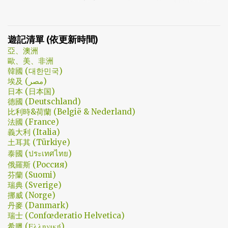
所津津樂道的，這部劇的細節很多，值得細細品嚐的對話其實摘錄
上的教學文不少，而且還bundle了不少近年常提到的VPN，像是
不完。但對我而言整部劇會燒了起來，應該是從第四集，大叔把至
NordVPN/ Surfshark等…但因為這些VPN服務都已經沒有免費的試用
安找進辦公室談判開始 - 因為在當下風向完全測不出來。這太不韓
期了… 在花了幾個小時試了一下，目前與大家推薦的是Urban VPN
遊記清單 (依更新時間)
劇了；接著至安把都俊永代表玩弄掌心的談判…這倒底是怎麼樣風格
亞、澳洲
的劇集，難倒是推理劇嗎? 但是主角三兄弟與媽媽的鬥嘴，這不應該
歐、美、非洲
是家庭劇嗎? 說到家庭劇，這部劇我第一個哭點和男女主角無關，而
韓國 (대한민국)
是在大哥被罵，媽媽放下便當離開，之後對他微笑的那場戲。然後
埃及 (مصر)
我知道，我放不下這部劇了。 但這編劇藥下的好猛，同一集還不肯
日本 (日本国)
德國 (Deutschland)
放手。結尾細節就不說了，硬是收的漂亮 - 這麼棒的劇才第四集，
比利時&荷蘭 (België & Nederland)
不禁讓我倍感期待，也開始每週期待上演的時間。 還加了Prison
法國 (France)
Break的梗，剛好我就是PB的劇迷呀!!! 這應該是很感人的橋段，但怎
義大利 (Italia)
麼腦海中覺得奶奶好像和ET一樣要飛往月球了… 看到這的時候只覺
土耳其 (Türkiye)
得大叔身體真是好，我應該已經無法揹著媽...
泰國 (ประเทศไทย)
俄羅斯 (Россия)
芬蘭 (Suomi)
瑞典 (Sverige)
挪威 (Norge)
丹麥 (Danmark)
瑞士 (Confœderatio Helvetica)
希臘 (Ελληνική)