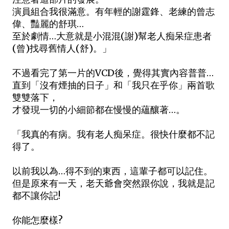
演員組合我很滿意。有年輕的謝霆鋒、老練的曾志
偉、豔麗的舒琪…
至於劇情…大意就是小混混(謝)幫老人痴呆症患者
(曾)找尋舊情人(舒)。」
不過看完了第一片的VCD後，覺得其實內容普普…
直到「沒有煙抽的日子」和「我只在乎你」兩首歌
雙雙落下，
才發現一切的小細節都在慢慢的蘊釀著…。
「我真的有病。我有老人痴呆症。很快什麼都不記
得了。
以前我以為…得不到的東西，這輩子都可以記住。
但是原來有一天，老天爺會突然跟你說，我就是記
都不讓你記!
你能怎麼樣?