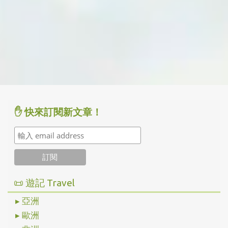
✋ 快來訂閱新文章！
📜 遊記 Travel
▸ 亞洲
▸ 歐洲