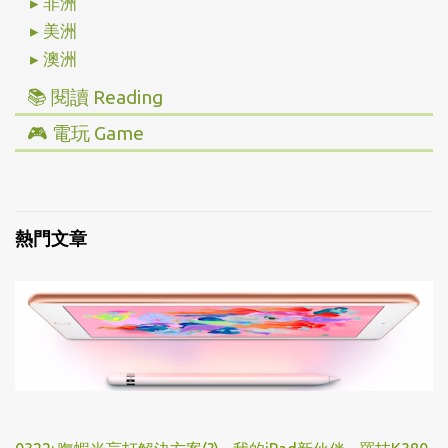
▸ 非洲
▸ 美洲
▸ 澳洲
📚 閱讀 Reading
▸ 投資理財
🎮 電玩 Game
▸ 經營管理
▸ 全部心得
▸ 人文史地
▸ Steam/ PC
▸ 小說傳記
▸ 主機/ Console
熱門文章
▸ 藝術設計