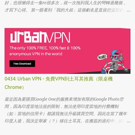
好，也很懶得去一集re很多次，就一次拖到我人生的彎轉過幾個，
才寫下心得。 第一眼看到「我的大叔」這個劇名是直接把這部劇放
掉的，想說該不會為了要創造話題，所以硬拍一部老少配的題材
吧。加上男女主角都不認識，所以一直到播出了三、四集開始好評
不斷，加上面臨了美、日、韓劇的劇荒，個人又特愛喪劇，我硬是
在找出來看了一次…。 不得不說，開頭的辦公室場景，打昆蟲的的情
節和打在代表頭上奇異動畫，讓我以為這是次世代的搞笑辦公室
劇。第一集看完的時候，說真的還真不知道這部劇集要表達什麼 -
因為開頭讓我覺得無厘頭的場景和後續開始步入至安的黑暗世界，
讓我好難入戲。 為什麼要作這飄蟲視角? 為什麼要加這些星星? 所以
當我推這部戲給朋友的時候，我和朋友說一定要撐過第一集，過了
0434: Urban VPN - 免費VPN到土耳其推薦（限桌機
就沒事了… 很可惜的是，當後面我每集都看到落淚的時候，我朋友無
Chrome）
法體會，因為她在第一集就陣亡了。 題外話，整部影集完結後，我
還是在劇荒中，再重看第一集，意外的覺得發現角色們的另外一
最近因為要購買Google One的服務來增加有限的Google Photo空
面。像是大叔上班時原來是講冷笑話的高手；至安那張毫無感情的
間，因為印度當地法規的限制，無法使用印度當地的付費機制
臉，讓人恐懼；另外大叔老婆偷情偷的天經地義，無負擔，也讓我
（如：當地的信用卡）都讓我無法升級購買空間。因此在當了幾年
嚇到。 看這鏡頭有時候都不知道老婆怎麼會回心轉意。 如同版友們
印度人後，我決定舉家（？）移往土耳其。在搬簽的過程中，網路
所津津樂道的，這部劇的細節很多，值得細細品嚐的對話其實摘錄
上的教學文不少，而且還bundle了不少近年常提到的VPN，像是
不完。但對我而言整部劇會燒了起來，應該是從第四集，大叔把至