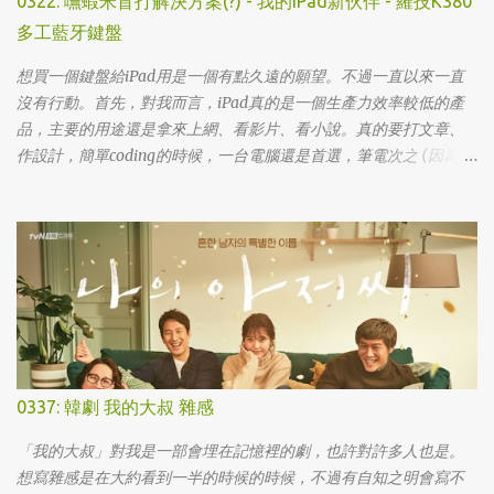
0322: 嘸蝦米盲打解決方案(?) - 我的iPad新伙伴 - 羅技K380
多工藍牙鍵盤
想買一個鍵盤給iPad用是一個有點久遠的願望。不過一直以來一直
沒有行動。首先，對我而言，iPad真的是一個生產力效率較低的產
品，主要的用途還是拿來上網、看影片、看小說。真的要打文章、
作設計，簡單coding的時候，一台電腦還是首選，筆電次之 (因為我
外出不太想帶滑鼠，所以動作還是比較慢)，這兩者還是有效率多
了。 想來想去，iPad能夠比電腦還有生產力的部份可能會落在畫圖
這一塊吧... 可惜大一畫了一個學期的蛋之後，我就知道我在這一塊應
該是沒啥天份的XD
0337: 韓劇 我的大叔 雜感
「我的大叔」對我是一部會埋在記憶裡的劇，也許對許多人也是。
想寫雜感是在大約看到一半的時候的時候，不過有自知之明會寫不