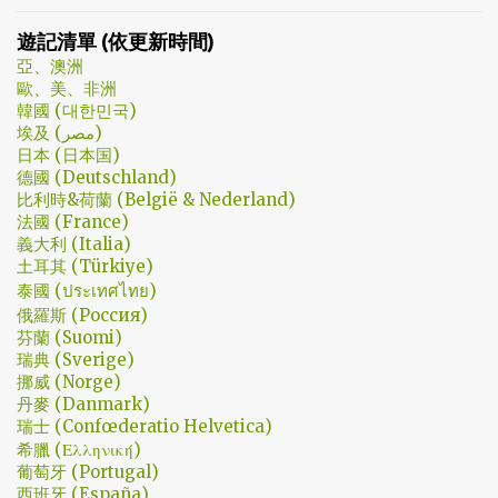
NordVPN/ Surfshark等…但因為這些VPN服務都已經沒有免費的試用
安找進辦公室談判開始 - 因為在當下風向完全測不出來。這太不韓
期了… 在花了幾個小時試了一下，目前與大家推薦的是Urban VPN
遊記清單 (依更新時間)
劇了；接著至安把都俊永代表玩弄掌心的談判…這倒底是怎麼樣風格
亞、澳洲
的劇集，難倒是推理劇嗎? 但是主角三兄弟與媽媽的鬥嘴，這不應該
歐、美、非洲
是家庭劇嗎? 說到家庭劇，這部劇我第一個哭點和男女主角無關，而
韓國 (대한민국)
是在大哥被罵，媽媽放下便當離開，之後對他微笑的那場戲。然後
埃及 (مصر)
我知道，我放不下這部劇了。 但這編劇藥下的好猛，同一集還不肯
日本 (日本国)
德國 (Deutschland)
放手。結尾細節就不說了，硬是收的漂亮 - 這麼棒的劇才第四集，
比利時&荷蘭 (België & Nederland)
不禁讓我倍感期待，也開始每週期待上演的時間。 還加了Prison
法國 (France)
Break的梗，剛好我就是PB的劇迷呀!!! 這應該是很感人的橋段，但怎
義大利 (Italia)
麼腦海中覺得奶奶好像和ET一樣要飛往月球了… 看到這的時候只覺
土耳其 (Türkiye)
得大叔身體真是好，我應該已經無法揹著媽...
泰國 (ประเทศไทย)
俄羅斯 (Россия)
芬蘭 (Suomi)
瑞典 (Sverige)
挪威 (Norge)
丹麥 (Danmark)
瑞士 (Confœderatio Helvetica)
希臘 (Ελληνική)
葡萄牙 (Portugal)
西班牙 (España)