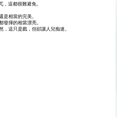
突兀，這都很難避免。
還是相當的完美。
都發揮的相當漂亮。
然，這只是戲，但郤讓人兒痴迷。