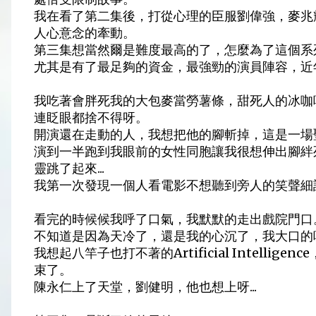
我在看了第二集後，打從心理的臣服劉偉強，麥兆
人心意念的牽動。
第三集想當然爾是難度最高的了，怎麼為了這個系列畫
尤其是有了最足夠的資金，最強勁的演員陣容，近
我吃著會胖死我的大包麥當勞薯條，甜死人的冰咖
連眨眼都捨不得呀。
開演還在走動的人，我想把他的腳斬掉，這是一場聖典
演到一半跑到我眼前的女性同胞讓我很想伸出腳絆
靈跳了起來...
我第一次發現一個人看電影不想聽到旁人的笑聲細
看完的時候候我呼了口氣，我默默的走出戲院門口
不知道是因為天冷了，還是我的心沉了，我大口的
我想起八竿子也打不著的Artificial Intell
束了。
陳永仁上了天堂，劉健明，他也想上呀...