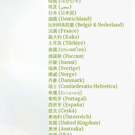
了幾個小時試了一下，目前與大家推薦的是
韓國 (대한민국)
讓人恐懼；另外大叔老婆偷情偷的天經地義，
埃及 (مصر)
Urban VPN
無負擔，也讓我嚇到。 看這鏡頭有時候都不
日本 (日本国)
德國 (Deutschland)
知道老婆怎麼會回心轉意。 如同版友們所津
比利時&荷蘭 (België & Nederland)
津樂道的，這部劇的細節很多，值得細細品嚐
法國 (France)
的對話其實摘錄不完。但對我而言整部劇會燒
義大利 (Italia)
了起來，應該是從第四集，大叔把至安找進辦
土耳其 (Türkiye)
公室談判開始 - 因為在當下風向完全測不出
泰國 (ประเทศไทย)
來。這太不韓劇了；接著至安把都俊永代表玩
俄羅斯 (Россия)
芬蘭 (Suomi)
弄掌心的談判…這倒底是怎麼樣風格的劇集，
瑞典 (Sverige)
難倒是推理劇嗎? 但是主角三兄弟與媽媽的鬥
挪威 (Norge)
嘴，這不應該是家庭劇嗎? 說到家庭劇，這部
丹麥 (Danmark)
劇我第一個哭點和男女主角無關，而是在大哥
瑞士 (Confœderatio Helvetica)
被罵，媽媽放下便當離開，之後對他微笑的那
希臘 (Ελληνική)
葡萄牙 (Portugal)
場戲。然後我知道，我放不下這部劇了。 但
西班牙 (España)
這編劇藥下的好猛，同一集還不肯放手。結尾
捷克 (Česká)
細節就不說了，硬是收的漂亮 - 這麼棒的劇才
奧地利 (Österreich)
第四集，不禁讓我倍感期待，也開始每週期待
英國 (United Kingdom)
上演的時間。 還加了Prison Break的梗，剛好
澳洲 (Australia)
美國 (USA)