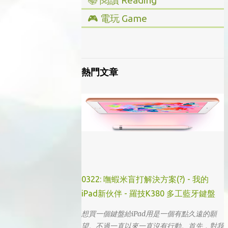
📚 閱讀 Reading
▸ 投資理財
🎮 電玩 Game
▸ 經營管理
▸ 全部心得
▸ 人文史地
▸ Steam/ PC
▸ 小說傳記
▸ 主機/ Console
熱門文章
▸ 藝術設計
0322: 嘸蝦米盲打解決方案(?) - 我的
iPad新伙伴 - 羅技K380 多工藍牙鍵盤
想買一個鍵盤給iPad用是一個有點久遠的願
望。不過一直以來一直沒有行動。首先，對我