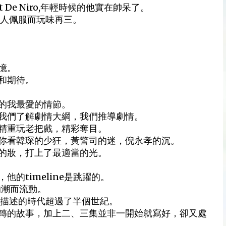
rt De Niro,年輕時候的他實在帥呆了。
令人佩服而玩味再三。
憶。
和期待。
的我最愛的情節。
我們了解劇情大綱，我們推導劇情。
精重玩老把戲，精彩奪目。
你看韓琛的少狂，黃警司的迷，倪永孝的沉。
的妝，打上了最適當的光。
的timeline是跳躍的。
間的潮而流動。
，但所描述的時代超過了半個世紀。
轉的故事，加上二、三集並非一開始就寫好，卻又處