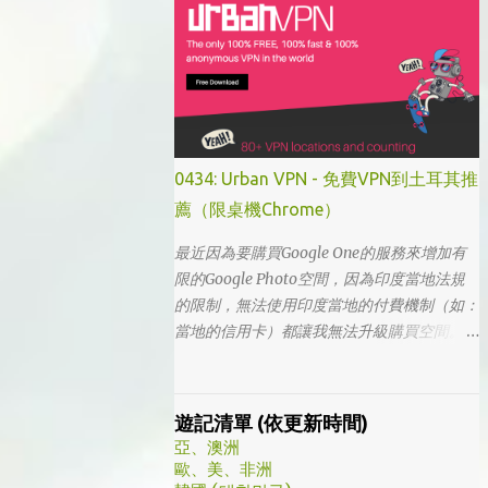
的，想說該不會為了要創造話題，所以硬拍一
部老少配的題材吧。加上男女主角都不認識，
所以一直到播出了三、四集開始好評不斷，加
上面臨了美、日、韓劇的劇荒，個人又特愛喪
劇，我硬是在找出來看了一次…。 不得不說，
開頭的辦公室場景，打昆蟲的的情節和打在代
表頭上奇異動畫，讓我以為這是次世代的搞笑
0434: Urban VPN - 免費VPN到土耳其推
辦公室劇。第一集看完的時候，說真的還真不
薦（限桌機Chrome）
知道這部劇集要表達什麼 - 因為開頭讓我覺得
無厘頭的場景和後續開始步入至安的黑暗世
最近因為要購買Google One的服務來增加有
界，讓我好難入戲。 為什麼要作這飄蟲視角?
限的Google Photo空間，因為印度當地法規
為什麼要加這些星星? 所以當我推這部戲給朋
的限制，無法使用印度當地的付費機制（如：
友的時候，我和朋友說一定要撐過第一集，過
當地的信用卡）都讓我無法升級購買空間。因
了就沒事了… 很可惜的是，當後面我每集都看
此在當了幾年印度人後，我決定舉家（？）移
到落淚的時候，我朋友無法體會，因為她在第
往土耳其。在搬簽的過程中，網路上的教學文
一集就陣亡了。 題外話，整部影集完結後，
不少，而且還bundle了不少近年常提到的
遊記清單 (依更新時間)
我還是在劇荒中，再重看第一集，意外的覺得
VPN，像是NordVPN/ Surfshark等…但因為這
亞、澳洲
發現角色們的另外一面。像是大叔上班時原來
些VPN服務都已經沒有免費的試用期了… 在花
歐、美、非洲
是講冷笑話的高手；至安那張毫無感情的臉，