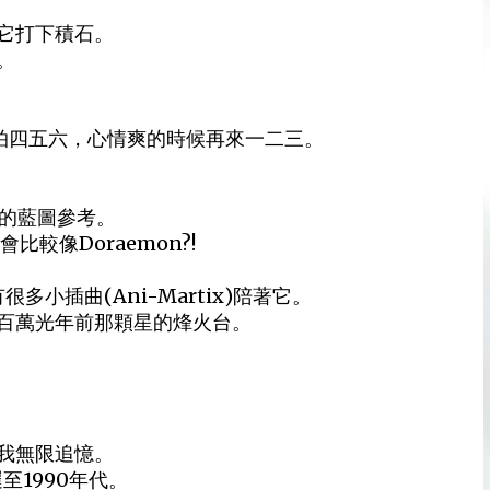
它打下積石。
。
後先拍四五六，心情爽的時候再來一二三。
給你完整的藍圖參考。
比較像Doraemon?!
多小插曲(Ani-Martix)陪著它。
百萬光年前那顆星的烽火台。
我無限追憶。
至1990年代。