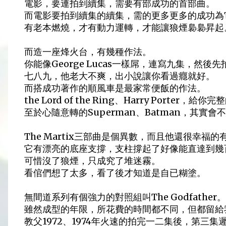
電影，要連拍到續集，需要有部成功的首部曲。
而電影要拍到續集的續集，需的更多更多的成功為
有老本燃燒，才有動力運轉，才能讓狼煙裊裊昇起
而造一座烽火台，有幾種作法。
你能像George Lucas一樣屌，連寫九集，然
七八九，他老大不爽，出小說讓你看過癮就好。
而搭成功著作的順風車是最家常便飯的作法。
the Lord of the Ring、Harry Porter，
至於心隨意轉的Superman、Batman，其實會不會
The Martix三部曲是個異數，而且他還很幸福的有很
它有漂亮的底座支撐，支柱撐起了好像能直達到幾
可惜沒了狼煙，只成究了堆迷霧。
看倌們想了太多，看了後才知道是自已糊塗。
無間道系列有個強力的對照組叫The Godfather。
雖然成型的年限，所花費的時間都不同，但都留給
教父1972、1974年火速的拍完一二集後，第三集遲