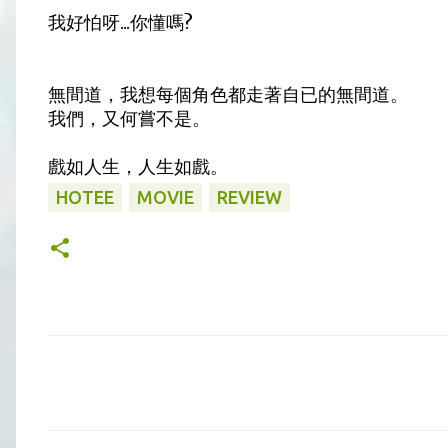
我好怕呀...你懂嗎?
無間道，我想每個角色都走著自已的無間道。
我們，又何嘗不是。
戲如人生，人生如戲。
HOTEE
MOVIE
REVIEW
留
言