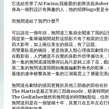
它送給世界了Al Pacino,我最愛的老牌演員;Robe
身為一個對設計有興趣的人，他的招牌logo更是
而無間道給了我們什麼?!
可以說在一個年頭，無間道三集就全闖進了我的記
我從第一集籌備期間就對這部影片有了相當的注意
四大影帝，加上兩位美女的插花，有了話題。
而雙重臥底的橋段，更是熱衷人類心理描寫劇情片
在觀影前，人們總是不自覺的喜歡作些準備功夫，
第一集的無間道讓我覺得以為只是錦上添了花，戲
第二集的無間道讓我開始佩服編劇對角色的彫琢，
最後的連串槍響為第一集的江湖風雲上了層最完美
無間道在劇情的描寫更難於其他三部曲的部份在於，他
The Martix是最正常的三部曲mode，順著時
The Godfather雖然和無間道的時間軸類似
無間道則是在一個號稱十年，其實只在五年左右打
處倍受限制故事。