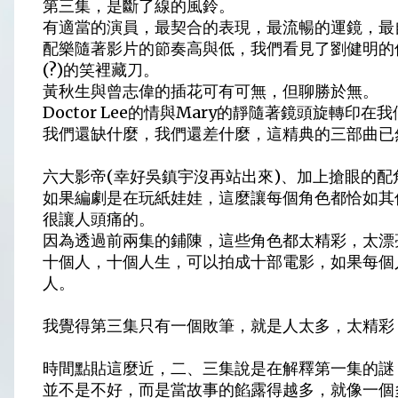
第三集，是斷了線的風鈴。
有適當的演員，最契合的表現，最流暢的運鏡，最
配樂隨著影片的節奏高與低，我們看見了劉健明的
(?)的笑裡藏刀。
黃秋生與曾志偉的插花可有可無，但聊勝於無。
Doctor Lee的情與Mary的靜隨著鏡頭旋轉印
我們還缺什麼，我們還差什麼，這精典的三部曲已然
六大影帝(幸好吳鎮宇沒再站出來)、加上搶眼的配
如果編劇是在玩紙娃娃，這麼讓每個角色都恰如其
很讓人頭痛的。
因為透過前兩集的鋪陳，這些角色都太精彩，太漂
十個人，十個人生，可以拍成十部電影，如果每個
人。
我覺得第三集只有一個敗筆，就是人太多，太精彩
時間點貼這麼近，二、三集說是在解釋第一集的謎
並不是不好，而是當故事的餡露得越多，就像一個