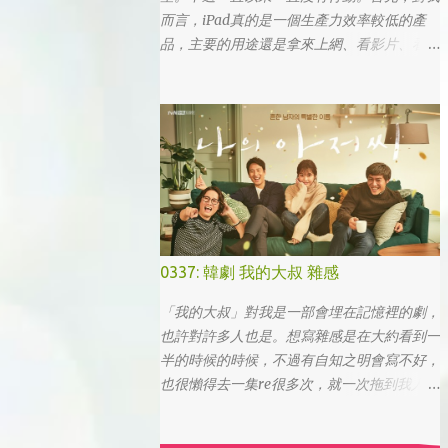
而言，iPad真的是一個生產力效率較低的產
品，主要的用途還是拿來上網、看影片、看小
說。真的要打文章、作設計，簡單coding的時
候，一台電腦還是首選，筆電次之 (因為我外
出不太想帶滑鼠，所以動作還是比較慢)，這
兩者還是有效率多了。 想來想去，iPad能夠
比電腦還有生產力的部份可能會落在畫圖這一
塊吧... 可惜大一畫了一個學期的蛋之後，我就
知道我在這一塊應該是沒啥天份的XD
0337: 韓劇 我的大叔 雜感
「我的大叔」對我是一部會埋在記憶裡的劇，
也許對許多人也是。想寫雜感是在大約看到一
半的時候的時候，不過有自知之明會寫不好，
也很懶得去一集re很多次，就一次拖到我人生
的彎轉過幾個，才寫下心得。 第一眼看到
「我的大叔」這個劇名是直接把這部劇放掉