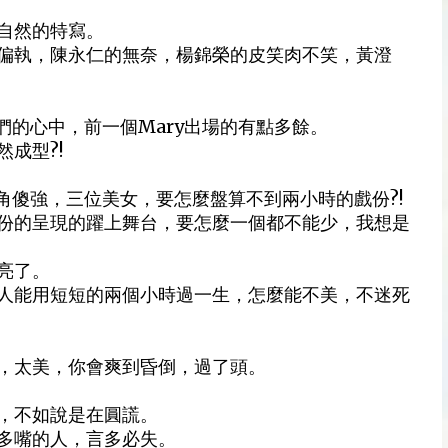
自然的特寫。
偏執，陳永仁的無奈，楊錦榮的皮笑肉不笑，黃澄
在我們的心中，前一個Mary出場的有點多餘。
成型?!
角傻強，三位美女，要怎麼盤算不到兩小時的戲份?!
份的呈現的躍上舞台，要怎麼一個都不能少，我想是
亮了。
人能用短短的兩個小時過一生，怎麼能不美，不迷死
，太美，你會爽到昏倒，過了頭。
，不如說是在圓謊。
多嘴的人，言多必失。