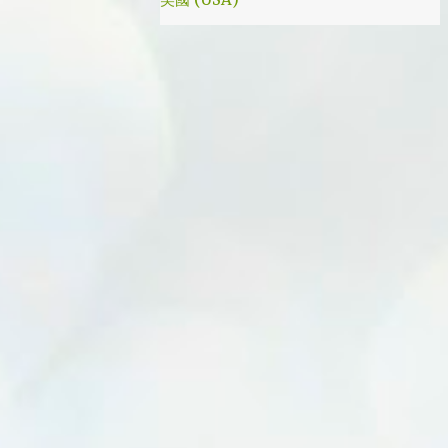
我就是PB的劇迷呀!!! 這應該是很感人的橋
段，但怎麼腦海中覺得奶奶好像和ET一樣要
飛往月球了… 看到這的時候只覺得大叔身體真
是好，我應該已經無法揹著媽...