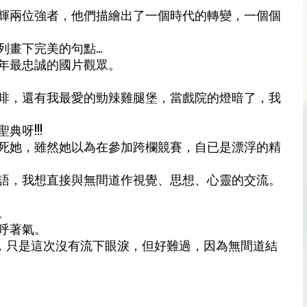
輝兩位強者，他們描繪出了一個時代的轉變，一個個
下完美的句點...
年最忠誠的國片觀眾。
啡，還有我最愛的勁辣雞腿堡，當戲院的燈暗了，我
呀!!!
死她，雖然她以為在參加跨欄競賽，自已是漂浮的精
語，我想直接與無間道作視覺、思想、心靈的交流。
。
呼著氣。
igence，只是這次沒有流下眼淚，但好難過，因為無間道結