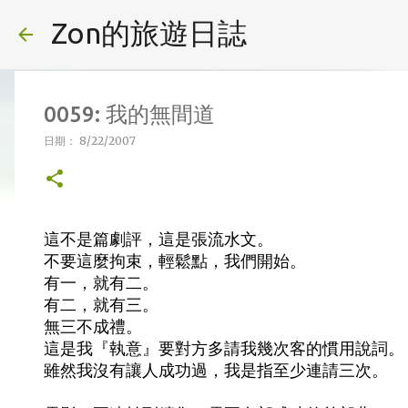
Zon的旅遊日誌
0059: 我的無間道
日期：
8/22/2007
這不是篇劇評，這是張流水文。
不要這麼拘束，輕鬆點，我們開始。
有一，就有二。
有二，就有三。
無三不成禮。
這是我『執意』要對方多請我幾次客的慣用說詞。
雖然我沒有讓人成功過，我是指至少連請三次。