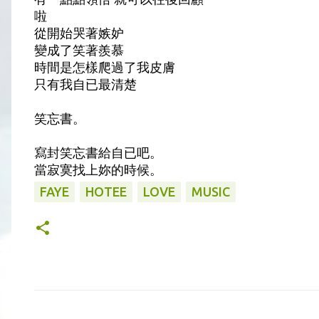
啦
從開始哭著嫉妒
變成了笑著羨慕
時間是怎樣爬過了我皮膚
只有我自已最清楚
笑忘書。
寫封笑忘書給自已吧。
當寂寞找上妳的時候。
FAYE
HOTEE
LOVE
MUSIC
留