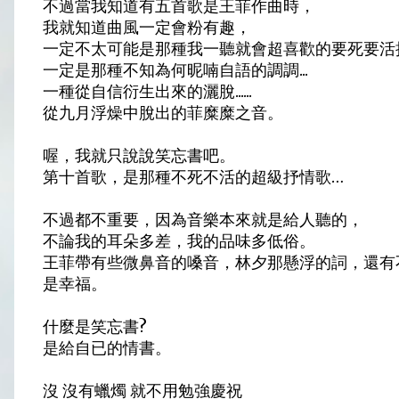
不過當我知道有五首歌是王菲作曲時，
我就知道曲風一定會粉有趣，
一定不太可能是那種我一聽就會超喜歡的要死要活
一定是那種不知為何昵喃自語的調調...
一種從自信衍生出來的灑脫......
從九月浮燥中脫出的菲糜糜之音。
喔，我就只說說笑忘書吧。
第十首歌，是那種不死不活的超級抒情歌…
不過都不重要，因為音樂本來就是給人聽的，
不論我的耳朵多差，我的品味多低俗。
王菲帶有些微鼻音的嗓音，林夕那懸浮的詞，還有
是幸福。
什麼是笑忘書?
是給自已的情書。
沒 沒有蠟燭 就不用勉強慶祝