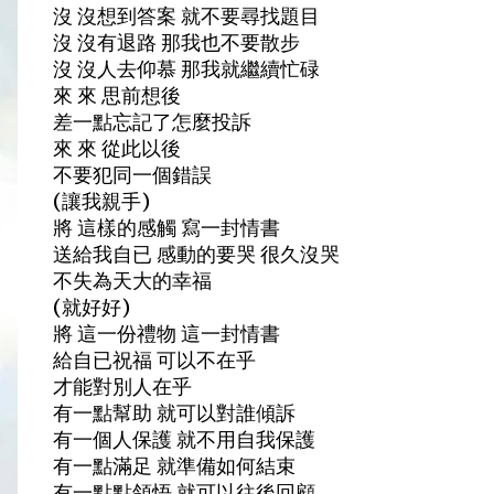
沒 沒想到答案 就不要尋找題目
沒 沒有退路 那我也不要散步
沒 沒人去仰慕 那我就繼續忙碌
來 來 思前想後
差一點忘記了怎麼投訴
來 來 從此以後
不要犯同一個錯誤
(讓我親手)
將 這樣的感觸 寫一封情書
送給我自已 感動的要哭 很久沒哭
不失為天大的幸福
(就好好)
將 這一份禮物 這一封情書
給自已祝福 可以不在乎
才能對別人在乎
有一點幫助 就可以對誰傾訴
有一個人保護 就不用自我保護
有一點滿足 就準備如何結束
有一點點領悟 就可以往後回顧