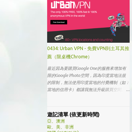
的，想說該不會為了要創造話題，所以硬拍一
部老少配的題材吧。加上男女主角都不認識，
所以一直到播出了三、四集開始好評不斷，加
上面臨了美、日、韓劇的劇荒，個人又特愛喪
劇，我硬是在找出來看了一次…。 不得不說，
開頭的辦公室場景，打昆蟲的的情節和打在代
表頭上奇異動畫，讓我以為這是次世代的搞笑
0434: Urban VPN - 免費VPN到土耳其推
辦公室劇。第一集看完的時候，說真的還真不
薦（限桌機Chrome）
知道這部劇集要表達什麼 - 因為開頭讓我覺得
無厘頭的場景和後續開始步入至安的黑暗世
最近因為要購買Google One的服務來增加有
界，讓我好難入戲。 為什麼要作這飄蟲視角?
限的Google Photo空間，因為印度當地法規
為什麼要加這些星星? 所以當我推這部戲給朋
的限制，無法使用印度當地的付費機制（如：
友的時候，我和朋友說一定要撐過第一集，過
當地的信用卡）都讓我無法升級購買空間。因
了就沒事了… 很可惜的是，當後面我每集都看
此在當了幾年印度人後，我決定舉家（？）移
到落淚的時候，我朋友無法體會，因為她在第
往土耳其。在搬簽的過程中，網路上的教學文
一集就陣亡了。 題外話，整部影集完結後，
不少，而且還bundle了不少近年常提到的
遊記清單 (依更新時間)
我還是在劇荒中，再重看第一集，意外的覺得
VPN，像是NordVPN/ Surfshark等…但因為這
亞、澳洲
發現角色們的另外一面。像是大叔上班時原來
些VPN服務都已經沒有免費的試用期了… 在花
歐、美、非洲
是講冷笑話的高手；至安那張毫無感情的臉，