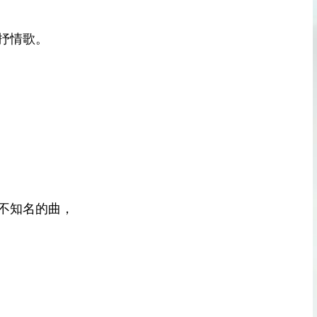
抒情歌。
不知名的曲，