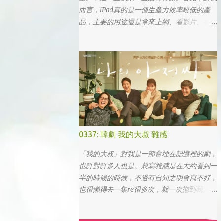
而言，iPad真的是一個生產力效率較低的產
品，主要的用途還是拿來上網、看影片、看小
說。真的要打文章、作設計，簡單coding的時
候，一台電腦還是首選，筆電次之 (因為我外
出不太想帶滑鼠，所以動作還是比較慢)，這
兩者還是有效率多了。 想來想去，iPad能夠
比電腦還有生產力的部份可能會落在畫圖這一
塊吧... 可惜大一畫了一個學期的蛋之後，我就
知道我在這一塊應該是沒啥天份的XD
0337: 韓劇 我的大叔 雜感
「我的大叔」對我是一部會埋在記憶裡的劇，
也許對許多人也是。想寫雜感是在大約看到一
半的時候的時候，不過有自知之明會寫不好，
也很懶得去一集re很多次，就一次拖到我人生
的彎轉過幾個，才寫下心得。 第一眼看到
「我的大叔」這個劇名是直接把這部劇放掉