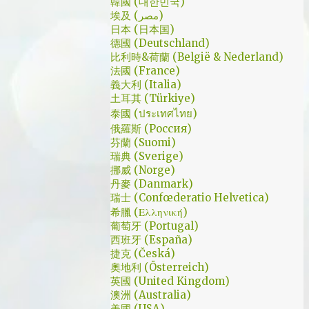
了幾個小時試了一下，目前與大家推薦的是
韓國 (대한민국)
讓人恐懼；另外大叔老婆偷情偷的天經地義，
埃及 (مصر)
Urban VPN
無負擔，也讓我嚇到。 看這鏡頭有時候都不
日本 (日本国)
德國 (Deutschland)
知道老婆怎麼會回心轉意。 如同版友們所津
比利時&荷蘭 (België & Nederland)
津樂道的，這部劇的細節很多，值得細細品嚐
法國 (France)
的對話其實摘錄不完。但對我而言整部劇會燒
義大利 (Italia)
了起來，應該是從第四集，大叔把至安找進辦
土耳其 (Türkiye)
公室談判開始 - 因為在當下風向完全測不出
泰國 (ประเทศไทย)
來。這太不韓劇了；接著至安把都俊永代表玩
俄羅斯 (Россия)
芬蘭 (Suomi)
弄掌心的談判…這倒底是怎麼樣風格的劇集，
瑞典 (Sverige)
難倒是推理劇嗎? 但是主角三兄弟與媽媽的鬥
挪威 (Norge)
嘴，這不應該是家庭劇嗎? 說到家庭劇，這部
丹麥 (Danmark)
劇我第一個哭點和男女主角無關，而是在大哥
瑞士 (Confœderatio Helvetica)
被罵，媽媽放下便當離開，之後對他微笑的那
希臘 (Ελληνική)
葡萄牙 (Portugal)
場戲。然後我知道，我放不下這部劇了。 但
西班牙 (España)
這編劇藥下的好猛，同一集還不肯放手。結尾
捷克 (Česká)
細節就不說了，硬是收的漂亮 - 這麼棒的劇才
奧地利 (Österreich)
第四集，不禁讓我倍感期待，也開始每週期待
英國 (United Kingdom)
上演的時間。 還加了Prison Break的梗，剛好
澳洲 (Australia)
美國 (USA)