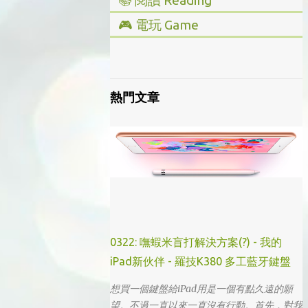
📚 閱讀 Reading
▸ 投資理財
🎮 電玩 Game
▸ 經營管理
▸ 全部心得
▸ 人文史地
▸ Steam/ PC
▸ 小說傳記
▸ 主機/ Console
熱門文章
▸ 藝術設計
0322: 嘸蝦米盲打解決方案(?) - 我的
iPad新伙伴 - 羅技K380 多工藍牙鍵盤
想買一個鍵盤給iPad用是一個有點久遠的願
望。不過一直以來一直沒有行動。首先，對我