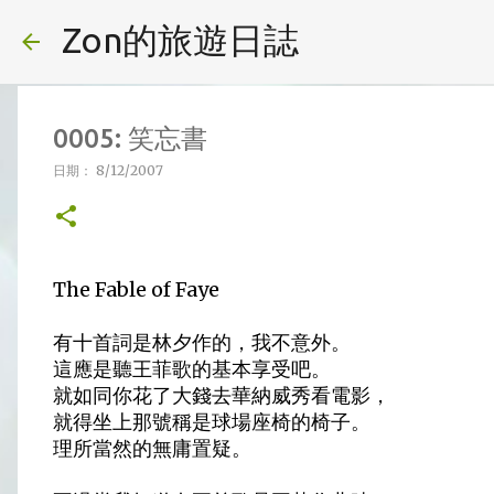
Zon的旅遊日誌
0005: 笑忘書
日期：
8/12/2007
The Fable of Faye
有十首詞是林夕作的，我不意外。
這應是聽王菲歌的基本享受吧。
就如同你花了大錢去華納威秀看電影，
就得坐上那號稱是球場座椅的椅子。
理所當然的無庸置疑。