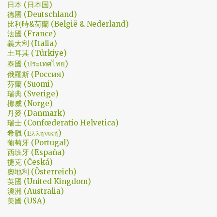
我知道，我放不下這部劇了。 但這編劇藥下的好猛，同一集還不肯
日本 (日本国)
德國 (Deutschland)
放手。結尾細節就不說了，硬是收的漂亮 - 這麼棒的劇才第四集，
比利時&荷蘭 (België & Nederland)
不禁讓我倍感期待，也開始每週期待上演的時間。 還加了Prison
法國 (France)
Break的梗，剛好我就是PB的劇迷呀!!! 這應該是很感人的橋段，但怎
義大利 (Italia)
麼腦海中覺得奶奶好像和ET一樣要飛往月球了… 看到這的時候只覺
土耳其 (Türkiye)
得大叔身體真是好，我應該已經無法揹著媽...
泰國 (ประเทศไทย)
俄羅斯 (Россия)
芬蘭 (Suomi)
瑞典 (Sverige)
挪威 (Norge)
丹麥 (Danmark)
瑞士 (Confœderatio Helvetica)
希臘 (Ελληνική)
葡萄牙 (Portugal)
西班牙 (España)
捷克 (Česká)
奧地利 (Österreich)
英國 (United Kingdom)
澳洲 (Australia)
美國 (USA)