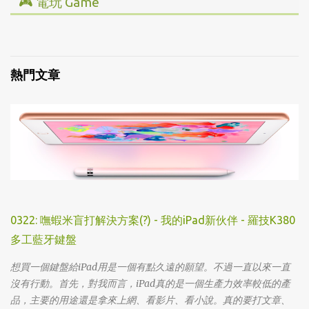
▸ 投資理財
🎮 電玩 Game
▸ 經營管理
▸ 全部心得
▸ 人文史地
▸ Steam/ PC
▸ 小說傳記
▸ 主機/ Console
熱門文章
▸ 藝術設計
0322: 嘸蝦米盲打解決方案(?) - 我的iPad新伙伴 - 羅技K380
多工藍牙鍵盤
想買一個鍵盤給iPad用是一個有點久遠的願望。不過一直以來一直
沒有行動。首先，對我而言，iPad真的是一個生產力效率較低的產
品，主要的用途還是拿來上網、看影片、看小說。真的要打文章、