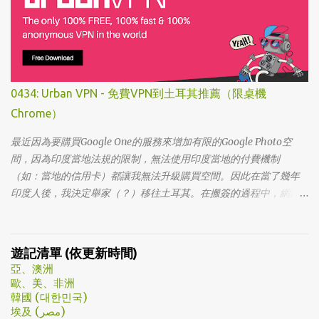
節和打在代表頭上奇異動畫，讓我以為這是次世代的搞笑辦公室
劇。第一集看完的時候，說真的還真不知道這部劇集要表達什麼 -
因為開頭讓我覺得無厘頭的場景和後續開始步入至安的黑暗世界，
讓我好難入戲。 為什麼要作這飄蟲視角? 為什麼要加這些星星? 所以
當我推這部戲給朋友的時候，我和朋友說一定要撐過第一集，過了
0434: Urban VPN - 免費VPN到土耳其推薦（限桌機
就沒事了… 很可惜的是，當後面我每集都看到落淚的時候，我朋友無
Chrome）
法體會，因為她在第一集就陣亡了。 題外話，整部影集完結後，我
還是在劇荒中，再重看第一集，意外的覺得發現角色們的另外一
最近因為要購買Google One的服務來增加有限的Google Photo空
面。像是大叔上班時原來是講冷笑話的高手；至安那張毫無感情的
間，因為印度當地法規的限制，無法使用印度當地的付費機制
臉，讓人恐懼；另外大叔老婆偷情偷的天經地義，無負擔，也讓我
（如：當地的信用卡）都讓我無法升級購買空間。因此在當了幾年
嚇到。 看這鏡頭有時候都不知道老婆怎麼會回心轉意。 如同版友們
印度人後，我決定舉家（？）移往土耳其。在搬簽的過程中，網路
所津津樂道的，這部劇的細節很多，值得細細品嚐的對話其實摘錄
上的教學文不少，而且還bundle了不少近年常提到的VPN，像是
不完。但對我而言整部劇會燒了起來，應該是從第四集，大叔把至
NordVPN/ Surfshark等…但因為這些VPN服務都已經沒有免費的試用
安找進辦公室談判開始 - 因為在當下風向完全測不出來。這太不韓
期了… 在花了幾個小時試了一下，目前與大家推薦的是Urban VPN
遊記清單 (依更新時間)
劇了；接著至安把都俊永代表玩弄掌心的談判…這倒底是怎麼樣風格
亞、澳洲
的劇集，難倒是推理劇嗎? 但是主角三兄弟與媽媽的鬥嘴，這不應該
歐、美、非洲
是家庭劇嗎? 說到家庭劇，這部劇我第一個哭點和男女主角無關，而
韓國 (대한민국)
是在大哥被罵，媽媽放下便當離開，之後對他微笑的那場戲。然後
埃及 (مصر)