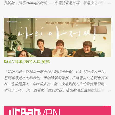
作設計，簡單coding的時候，一台電腦還是首選，筆電次之 (因為我
外出不太想帶滑鼠，所以動作還是比較慢)，這兩者還是有效率多
了。 想來想去，iPad能夠比電腦還有生產力的部份可能會落在畫圖
這一塊吧... 可惜大一畫了一個學期的蛋之後，我就知道我在這一塊應
該是沒啥天份的XD
0337: 韓劇 我的大叔 雜感
「我的大叔」對我是一部會埋在記憶裡的劇，也許對許多人也是。
想寫雜感是在大約看到一半的時候的時候，不過有自知之明會寫不
好，也很懶得去一集re很多次，就一次拖到我人生的彎轉過幾個，
才寫下心得。 第一眼看到「我的大叔」這個劇名是直接把這部劇放
掉的，想說該不會為了要創造話題，所以硬拍一部老少配的題材
吧。加上男女主角都不認識，所以一直到播出了三、四集開始好評
不斷，加上面臨了美、日、韓劇的劇荒，個人又特愛喪劇，我硬是
在找出來看了一次…。 不得不說，開頭的辦公室場景，打昆蟲的的情