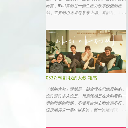
而言，iPad真的是一個生產力效率較低的產
品，主要的用途還是拿來上網、看影片、看小
說。真的要打文章、作設計，簡單coding的時
候，一台電腦還是首選，筆電次之 (因為我外
出不太想帶滑鼠，所以動作還是比較慢)，這
兩者還是有效率多了。 想來想去，iPad能夠
比電腦還有生產力的部份可能會落在畫圖這一
塊吧... 可惜大一畫了一個學期的蛋之後，我就
知道我在這一塊應該是沒啥天份的XD
0337: 韓劇 我的大叔 雜感
「我的大叔」對我是一部會埋在記憶裡的劇，
也許對許多人也是。想寫雜感是在大約看到一
半的時候的時候，不過有自知之明會寫不好，
也很懶得去一集re很多次，就一次拖到我人生
的彎轉過幾個，才寫下心得。 第一眼看到
「我的大叔」這個劇名是直接把這部劇放掉