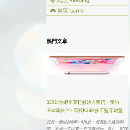
📚 閱讀 Reading
▸ 投資理財
🎮 電玩 Game
▸ 經營管理
▸ 全部心得
▸ 人文史地
▸ Steam/ PC
▸ 小說傳記
▸ 主機/ Console
熱門文章
▸ 藝術設計
0322: 嘸蝦米盲打解決方案(?) - 我的
iPad新伙伴 - 羅技K380 多工藍牙鍵盤
想買一個鍵盤給iPad用是一個有點久遠的願
望。不過一直以來一直沒有行動。首先，對我