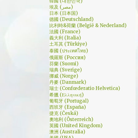
了幾個小時試了一下，目前與大家推薦的是
韓國 (대한민국)
讓人恐懼；另外大叔老婆偷情偷的天經地義，
埃及 (مصر)
Urban VPN
無負擔，也讓我嚇到。 看這鏡頭有時候都不
日本 (日本国)
德國 (Deutschland)
知道老婆怎麼會回心轉意。 如同版友們所津
比利時&荷蘭 (België & Nederland)
津樂道的，這部劇的細節很多，值得細細品嚐
法國 (France)
的對話其實摘錄不完。但對我而言整部劇會燒
義大利 (Italia)
了起來，應該是從第四集，大叔把至安找進辦
土耳其 (Türkiye)
公室談判開始 - 因為在當下風向完全測不出
泰國 (ประเทศไทย)
來。這太不韓劇了；接著至安把都俊永代表玩
俄羅斯 (Россия)
芬蘭 (Suomi)
弄掌心的談判…這倒底是怎麼樣風格的劇集，
瑞典 (Sverige)
難倒是推理劇嗎? 但是主角三兄弟與媽媽的鬥
挪威 (Norge)
嘴，這不應該是家庭劇嗎? 說到家庭劇，這部
丹麥 (Danmark)
劇我第一個哭點和男女主角無關，而是在大哥
瑞士 (Confœderatio Helvetica)
被罵，媽媽放下便當離開，之後對他微笑的那
希臘 (Ελληνική)
葡萄牙 (Portugal)
場戲。然後我知道，我放不下這部劇了。 但
西班牙 (España)
這編劇藥下的好猛，同一集還不肯放手。結尾
捷克 (Česká)
細節就不說了，硬是收的漂亮 - 這麼棒的劇才
奧地利 (Österreich)
第四集，不禁讓我倍感期待，也開始每週期待
英國 (United Kingdom)
上演的時間。 還加了Prison Break的梗，剛好
澳洲 (Australia)
美國 (USA)