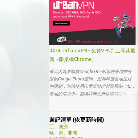
的，想說該不會為了要創造話題，所以硬拍一
部老少配的題材吧。加上男女主角都不認識，
所以一直到播出了三、四集開始好評不斷，加
上面臨了美、日、韓劇的劇荒，個人又特愛喪
劇，我硬是在找出來看了一次…。 不得不說，
開頭的辦公室場景，打昆蟲的的情節和打在代
表頭上奇異動畫，讓我以為這是次世代的搞笑
0434: Urban VPN - 免費VPN到土耳其推
辦公室劇。第一集看完的時候，說真的還真不
薦（限桌機Chrome）
知道這部劇集要表達什麼 - 因為開頭讓我覺得
無厘頭的場景和後續開始步入至安的黑暗世
最近因為要購買Google One的服務來增加有
界，讓我好難入戲。 為什麼要作這飄蟲視角?
限的Google Photo空間，因為印度當地法規
為什麼要加這些星星? 所以當我推這部戲給朋
的限制，無法使用印度當地的付費機制（如：
友的時候，我和朋友說一定要撐過第一集，過
當地的信用卡）都讓我無法升級購買空間。因
了就沒事了… 很可惜的是，當後面我每集都看
此在當了幾年印度人後，我決定舉家（？）移
到落淚的時候，我朋友無法體會，因為她在第
往土耳其。在搬簽的過程中，網路上的教學文
一集就陣亡了。 題外話，整部影集完結後，
不少，而且還bundle了不少近年常提到的
遊記清單 (依更新時間)
我還是在劇荒中，再重看第一集，意外的覺得
VPN，像是NordVPN/ Surfshark等…但因為這
亞、澳洲
發現角色們的另外一面。像是大叔上班時原來
些VPN服務都已經沒有免費的試用期了… 在花
歐、美、非洲
是講冷笑話的高手；至安那張毫無感情的臉，