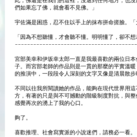
此，佛還是在我們的這裡，沒退到任何地方，也沒
們如果忘了佛，就會看不見佛。」
宇佐滿是困惑，忍不住以手上的抹布拼命搓臉。「
「因為不想聽懂，才會聽不懂。明明懂了，卻不想
---------------------------------------
宮部美幸和伊坂幸太郎一直是我最喜歡的兩位日本
子。而宮部老師的作品則是一貫的那麼的平實溫暖
的推演中，一段段令人深刻的文字又像是清晨散步
不同以往我所閱讀她的作品，能夠在現代世界用這
方，有著的只是與不可撼動的階級制度對抗，與整
感覺再次的湧上了我的心口。
夠了。
喜歡推理、社會寫實派的小說迷們，請務必一看。