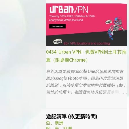
「我的大叔」這個劇名是直接把這部劇放掉
的，想說該不會為了要創造話題，所以硬拍一
部老少配的題材吧。加上男女主角都不認識，
所以一直到播出了三、四集開始好評不斷，加
上面臨了美、日、韓劇的劇荒，個人又特愛喪
劇，我硬是在找出來看了一次…。 不得不說，
開頭的辦公室場景，打昆蟲的的情節和打在代
表頭上奇異動畫，讓我以為這是次世代的搞笑
0434: Urban VPN - 免費VPN到土耳其推
辦公室劇。第一集看完的時候，說真的還真不
薦（限桌機Chrome）
知道這部劇集要表達什麼 - 因為開頭讓我覺得
無厘頭的場景和後續開始步入至安的黑暗世
最近因為要購買Google One的服務來增加有
界，讓我好難入戲。 為什麼要作這飄蟲視角?
限的Google Photo空間，因為印度當地法規
為什麼要加這些星星? 所以當我推這部戲給朋
的限制，無法使用印度當地的付費機制（如：
友的時候，我和朋友說一定要撐過第一集，過
當地的信用卡）都讓我無法升級購買空間。因
了就沒事了… 很可惜的是，當後面我每集都看
此在當了幾年印度人後，我決定舉家（？）移
到落淚的時候，我朋友無法體會，因為她在第
往土耳其。在搬簽的過程中，網路上的教學文
一集就陣亡了。 題外話，整部影集完結後，
不少，而且還bundle了不少近年常提到的
遊記清單 (依更新時間)
我還是在劇荒中，再重看第一集，意外的覺得
VPN，像是NordVPN/ Surfshark等…但因為這
亞、澳洲
發現角色們的另外一面。像是大叔上班時原來
些VPN服務都已經沒有免費的試用期了… 在花
歐、美、非洲