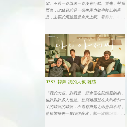
望。不過一直以來一直沒有行動。首先，對我
而言，iPad真的是一個生產力效率較低的產
品，主要的用途還是拿來上網、看影片、看小
說。真的要打文章、作設計，簡單coding的時
候，一台電腦還是首選，筆電次之 (因為我外
出不太想帶滑鼠，所以動作還是比較慢)，這
兩者還是有效率多了。 想來想去，iPad能夠
比電腦還有生產力的部份可能會落在畫圖這一
塊吧... 可惜大一畫了一個學期的蛋之後，我就
知道我在這一塊應該是沒啥天份的XD
0337: 韓劇 我的大叔 雜感
「我的大叔」對我是一部會埋在記憶裡的劇，
也許對許多人也是。想寫雜感是在大約看到一
半的時候的時候，不過有自知之明會寫不好，
也很懶得去一集re很多次，就一次拖到我人生
的彎轉過幾個，才寫下心得。 第一眼看到