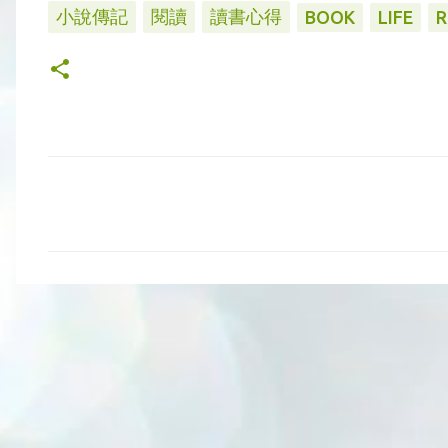
小說傳記
閱讀
讀書心得
BOOK
LIFE
R
留
言