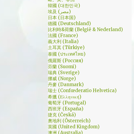
是講冷笑話的高手；至安那張毫無感情的臉，
了幾個小時試了一下，目前與大家推薦的是
韓國 (대한민국)
讓人恐懼；另外大叔老婆偷情偷的天經地義，
埃及 (مصر)
Urban VPN
無負擔，也讓我嚇到。 看這鏡頭有時候都不
日本 (日本国)
德國 (Deutschland)
知道老婆怎麼會回心轉意。 如同版友們所津
比利時&荷蘭 (België & Nederland)
津樂道的，這部劇的細節很多，值得細細品嚐
法國 (France)
的對話其實摘錄不完。但對我而言整部劇會燒
義大利 (Italia)
了起來，應該是從第四集，大叔把至安找進辦
土耳其 (Türkiye)
公室談判開始 - 因為在當下風向完全測不出
泰國 (ประเทศไทย)
來。這太不韓劇了；接著至安把都俊永代表玩
俄羅斯 (Россия)
芬蘭 (Suomi)
弄掌心的談判…這倒底是怎麼樣風格的劇集，
瑞典 (Sverige)
難倒是推理劇嗎? 但是主角三兄弟與媽媽的鬥
挪威 (Norge)
嘴，這不應該是家庭劇嗎? 說到家庭劇，這部
丹麥 (Danmark)
劇我第一個哭點和男女主角無關，而是在大哥
瑞士 (Confœderatio Helvetica)
被罵，媽媽放下便當離開，之後對他微笑的那
希臘 (Ελληνική)
葡萄牙 (Portugal)
場戲。然後我知道，我放不下這部劇了。 但
西班牙 (España)
這編劇藥下的好猛，同一集還不肯放手。結尾
捷克 (Česká)
細節就不說了，硬是收的漂亮 - 這麼棒的劇才
奧地利 (Österreich)
第四集，不禁讓我倍感期待，也開始每週期待
英國 (United Kingdom)
上演的時間。 還加了Prison Break的梗，剛好
澳洲 (Australia)