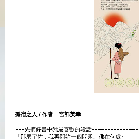
孤宿之人 / 作者：宮部美幸
---先摘錄書中我最喜歡的段話------------------
「那麼宇佐，我再問妳一個問題。佛在何處?」