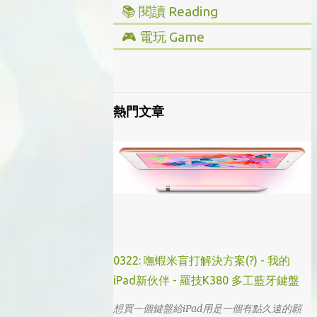
📚 閱讀 Reading
▸ 投資理財
🎮 電玩 Game
▸ 經營管理
▸ 全部心得
▸ 人文史地
▸ Steam/ PC
▸ 小說傳記
▸ 主機/ Console
熱門文章
▸ 藝術設計
0322: 嘸蝦米盲打解決方案(?) - 我的
iPad新伙伴 - 羅技K380 多工藍牙鍵盤
想買一個鍵盤給iPad用是一個有點久遠的願