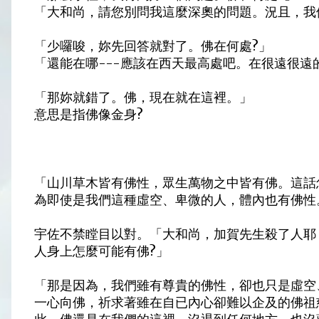
「大和尚，請您別問我這麼深奧的問題。況且，我
「少囉唆，妳先回答就對了。佛在何處?」
「還能在哪---應該在西天最高處吧。在很遠很遠
「那妳就錯了。佛，現在就在這裡。」
意思是指佛像金身?
「山川草木皆有佛性，眾生萬物之中皆有佛。這話
為即使是我們這種虛空、卑微的人，體內也有佛性
宇佐不禁瞠目以對。「大和尚，加賀先生殺了人耶
人身上怎麼可能有佛?」
「那是因為，我們雖有尊貴的佛性，卻也只是虛空
一心向佛，祈求著雖在自已內心卻難以企及的佛祖