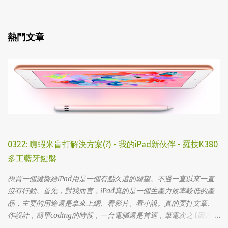
▸ 全部心得
▸ 人文史地
▸ Steam/ PC
▸ 小說傳記
▸ 主機/ Console
熱門文章
▸ 藝術設計
0322: 嘸蝦米盲打解決方案(?) - 我的iPad新伙伴 - 羅技K380
多工藍牙鍵盤
想買一個鍵盤給iPad用是一個有點久遠的願望。不過一直以來一直
沒有行動。首先，對我而言，iPad真的是一個生產力效率較低的產
品，主要的用途還是拿來上網、看影片、看小說。真的要打文章、
作設計，簡單coding的時候，一台電腦還是首選，筆電次之 (因為我
外出不太想帶滑鼠，所以動作還是比較慢)，這兩者還是有效率多