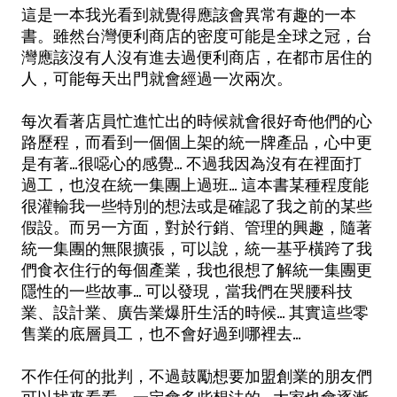
這是一本我光看到就覺得應該會異常有趣的一本
書。雖然台灣便利商店的密度可能是全球之冠，台
灣應該沒有人沒有進去過便利商店，在都市居住的
人，可能每天出門就會經過一次兩次。
每次看著店員忙進忙出的時候就會很好奇他們的心
路歷程，而看到一個個上架的統一牌產品，心中更
是有著...很噁心的感覺... 不過我因為沒有在裡面打
過工，也沒在統一集團上過班... 這本書某種程度能
很灌輸我一些特別的想法或是確認了我之前的某些
假設。而另一方面，對於行銷、管理的興趣，隨著
統一集團的無限擴張，可以說，統一基乎橫跨了我
們食衣住行的每個產業，我也很想了解統一集團更
隱性的一些故事... 可以發現，當我們在哭腰科技
業、設計業、廣告業爆肝生活的時候... 其實這些零
售業的底層員工，也不會好過到哪裡去...
不作任何的批判，不過鼓勵想要加盟創業的朋友們