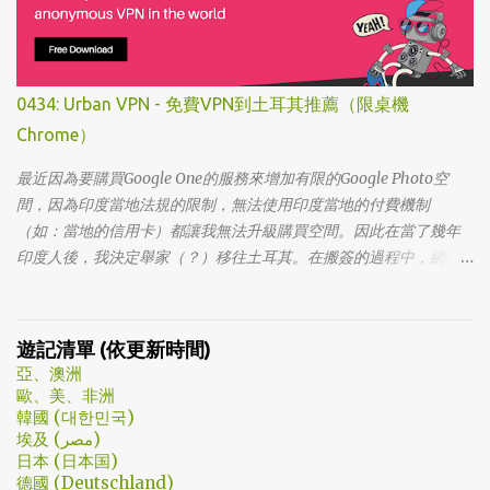
劇。第一集看完的時候，說真的還真不知道這部劇集要表達什麼 -
因為開頭讓我覺得無厘頭的場景和後續開始步入至安的黑暗世界，
讓我好難入戲。 為什麼要作這飄蟲視角? 為什麼要加這些星星? 所以
當我推這部戲給朋友的時候，我和朋友說一定要撐過第一集，過了
0434: Urban VPN - 免費VPN到土耳其推薦（限桌機
就沒事了… 很可惜的是，當後面我每集都看到落淚的時候，我朋友無
Chrome）
法體會，因為她在第一集就陣亡了。 題外話，整部影集完結後，我
還是在劇荒中，再重看第一集，意外的覺得發現角色們的另外一
最近因為要購買Google One的服務來增加有限的Google Photo空
面。像是大叔上班時原來是講冷笑話的高手；至安那張毫無感情的
間，因為印度當地法規的限制，無法使用印度當地的付費機制
臉，讓人恐懼；另外大叔老婆偷情偷的天經地義，無負擔，也讓我
（如：當地的信用卡）都讓我無法升級購買空間。因此在當了幾年
嚇到。 看這鏡頭有時候都不知道老婆怎麼會回心轉意。 如同版友們
印度人後，我決定舉家（？）移往土耳其。在搬簽的過程中，網路
所津津樂道的，這部劇的細節很多，值得細細品嚐的對話其實摘錄
上的教學文不少，而且還bundle了不少近年常提到的VPN，像是
不完。但對我而言整部劇會燒了起來，應該是從第四集，大叔把至
NordVPN/ Surfshark等…但因為這些VPN服務都已經沒有免費的試用
安找進辦公室談判開始 - 因為在當下風向完全測不出來。這太不韓
期了… 在花了幾個小時試了一下，目前與大家推薦的是Urban VPN
遊記清單 (依更新時間)
劇了；接著至安把都俊永代表玩弄掌心的談判…這倒底是怎麼樣風格
亞、澳洲
的劇集，難倒是推理劇嗎? 但是主角三兄弟與媽媽的鬥嘴，這不應該
歐、美、非洲
是家庭劇嗎? 說到家庭劇，這部劇我第一個哭點和男女主角無關，而
韓國 (대한민국)
是在大哥被罵，媽媽放下便當離開，之後對他微笑的那場戲。然後
埃及 (مصر)
我知道，我放不下這部劇了。 但這編劇藥下的好猛，同一集還不肯
日本 (日本国)
德國 (Deutschland)
放手。結尾細節就不說了，硬是收的漂亮 - 這麼棒的劇才第四集，