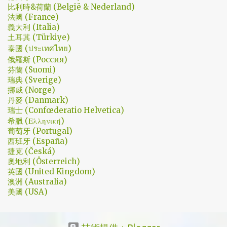
比利時&荷蘭 (België & Nederland)
不禁讓我倍感期待，也開始每週期待上演的時間。 還加了Prison
法國 (France)
Break的梗，剛好我就是PB的劇迷呀!!! 這應該是很感人的橋段，但怎
義大利 (Italia)
麼腦海中覺得奶奶好像和ET一樣要飛往月球了… 看到這的時候只覺
土耳其 (Türkiye)
得大叔身體真是好，我應該已經無法揹著媽...
泰國 (ประเทศไทย)
俄羅斯 (Россия)
芬蘭 (Suomi)
瑞典 (Sverige)
挪威 (Norge)
丹麥 (Danmark)
瑞士 (Confœderatio Helvetica)
希臘 (Ελληνική)
葡萄牙 (Portugal)
西班牙 (España)
捷克 (Česká)
奧地利 (Österreich)
英國 (United Kingdom)
澳洲 (Australia)
美國 (USA)