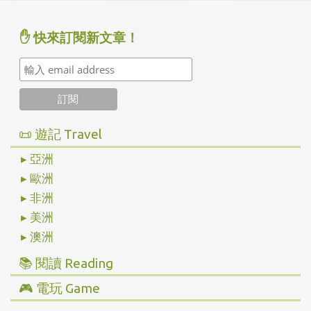
✋ 快來訂閱新文章！
📜 遊記 Travel
▸ 亞洲
▸ 歐洲
▸ 非洲
▸ 美洲
▸ 澳洲
📚 閱讀 Reading
▸ 投資理財
🎮 電玩 Game
▸ 經營管理