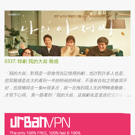
了。 想來想去，iPad能夠比電腦還有生產力的部份可能會落在畫圖
這一塊吧... 可惜大一畫了一個學期的蛋之後，我就知道我在這一塊應
該是沒啥天份的XD
0337: 韓劇 我的大叔 雜感
「我的大叔」對我是一部會埋在記憶裡的劇，也許對許多人也是。
想寫雜感是在大約看到一半的時候的時候，不過有自知之明會寫不
好，也很懶得去一集re很多次，就一次拖到我人生的彎轉過幾個，
才寫下心得。 第一眼看到「我的大叔」這個劇名是直接把這部劇放
掉的，想說該不會為了要創造話題，所以硬拍一部老少配的題材
吧。加上男女主角都不認識，所以一直到播出了三、四集開始好評
不斷，加上面臨了美、日、韓劇的劇荒，個人又特愛喪劇，我硬是
在找出來看了一次…。 不得不說，開頭的辦公室場景，打昆蟲的的情
節和打在代表頭上奇異動畫，讓我以為這是次世代的搞笑辦公室