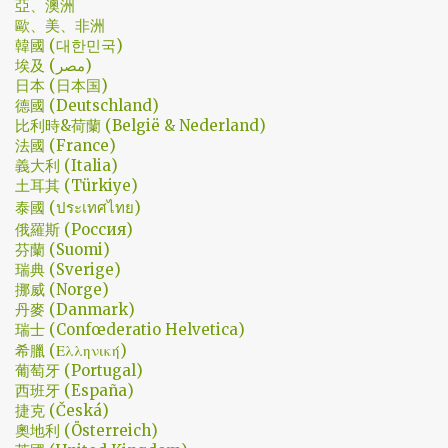
亞、澳洲
的劇集，難倒是推理劇嗎? 但是主角三兄弟與媽媽的鬥嘴，這不應該
歐、美、非洲
是家庭劇嗎? 說到家庭劇，這部劇我第一個哭點和男女主角無關，而
韓國 (대한민국)
是在大哥被罵，媽媽放下便當離開，之後對他微笑的那場戲。然後
埃及 (مصر)
我知道，我放不下這部劇了。 但這編劇藥下的好猛，同一集還不肯
日本 (日本国)
德國 (Deutschland)
放手。結尾細節就不說了，硬是收的漂亮 - 這麼棒的劇才第四集，
比利時&荷蘭 (België & Nederland)
不禁讓我倍感期待，也開始每週期待上演的時間。 還加了Prison
法國 (France)
Break的梗，剛好我就是PB的劇迷呀!!! 這應該是很感人的橋段，但怎
義大利 (Italia)
麼腦海中覺得奶奶好像和ET一樣要飛往月球了… 看到這的時候只覺
土耳其 (Türkiye)
得大叔身體真是好，我應該已經無法揹著媽...
泰國 (ประเทศไทย)
俄羅斯 (Россия)
芬蘭 (Suomi)
瑞典 (Sverige)
挪威 (Norge)
丹麥 (Danmark)
瑞士 (Confœderatio Helvetica)
希臘 (Ελληνική)
葡萄牙 (Portugal)
西班牙 (España)
捷克 (Česká)
奧地利 (Österreich)