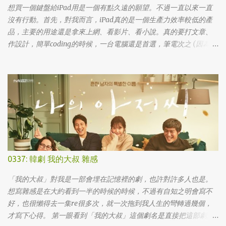
想買一個鍵盤給iPad用是一個有點久遠的願望。不過一直以來一直
沒有行動。首先，對我而言，iPad真的是一個生產力效率較低的產
品，主要的用途還是拿來上網、看影片、看小說。真的要打文章、
作設計，簡單coding的時候，一台電腦還是首選，筆電次之 (因為我
外出不太想帶滑鼠，所以動作還是比較慢)，這兩者還是有效率多
了。 想來想去，iPad能夠比電腦還有生產力的部份可能會落在畫圖
這一塊吧... 可惜大一畫了一個學期的蛋之後，我就知道我在這一塊應
該是沒啥天份的XD
0337: 韓劇 我的大叔 雜感
「我的大叔」對我是一部會埋在記憶裡的劇，也許對許多人也是。
想寫雜感是在大約看到一半的時候的時候，不過有自知之明會寫不
好，也很懶得去一集re很多次，就一次拖到我人生的彎轉過幾個，
才寫下心得。 第一眼看到「我的大叔」這個劇名是直接把這部劇放