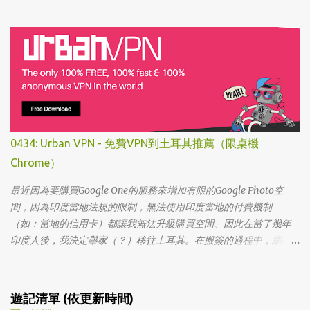
掉的，想說該不會為了要創造話題，所以硬拍一部老少配的題材
吧。加上男女主角都不認識，所以一直到播出了三、四集開始好評
不斷，加上面臨了美、日、韓劇的劇荒，個人又特愛喪劇，我硬是
在找出來看了一次…。 不得不說，開頭的辦公室場景，打昆蟲的的情
節和打在代表頭上奇異動畫，讓我以為這是次世代的搞笑辦公室
劇。第一集看完的時候，說真的還真不知道這部劇集要表達什麼 -
因為開頭讓我覺得無厘頭的場景和後續開始步入至安的黑暗世界，
讓我好難入戲。 為什麼要作這飄蟲視角? 為什麼要加這些星星? 所以
當我推這部戲給朋友的時候，我和朋友說一定要撐過第一集，過了
0434: Urban VPN - 免費VPN到土耳其推薦（限桌機
就沒事了… 很可惜的是，當後面我每集都看到落淚的時候，我朋友無
Chrome）
法體會，因為她在第一集就陣亡了。 題外話，整部影集完結後，我
還是在劇荒中，再重看第一集，意外的覺得發現角色們的另外一
最近因為要購買Google One的服務來增加有限的Google Photo空
面。像是大叔上班時原來是講冷笑話的高手；至安那張毫無感情的
間，因為印度當地法規的限制，無法使用印度當地的付費機制
臉，讓人恐懼；另外大叔老婆偷情偷的天經地義，無負擔，也讓我
（如：當地的信用卡）都讓我無法升級購買空間。因此在當了幾年
嚇到。 看這鏡頭有時候都不知道老婆怎麼會回心轉意。 如同版友們
印度人後，我決定舉家（？）移往土耳其。在搬簽的過程中，網路
所津津樂道的，這部劇的細節很多，值得細細品嚐的對話其實摘錄
上的教學文不少，而且還bundle了不少近年常提到的VPN，像是
不完。但對我而言整部劇會燒了起來，應該是從第四集，大叔把至
NordVPN/ Surfshark等…但因為這些VPN服務都已經沒有免費的試用
安找進辦公室談判開始 - 因為在當下風向完全測不出來。這太不韓
期了… 在花了幾個小時試了一下，目前與大家推薦的是Urban VPN
遊記清單 (依更新時間)
劇了；接著至安把都俊永代表玩弄掌心的談判…這倒底是怎麼樣風格