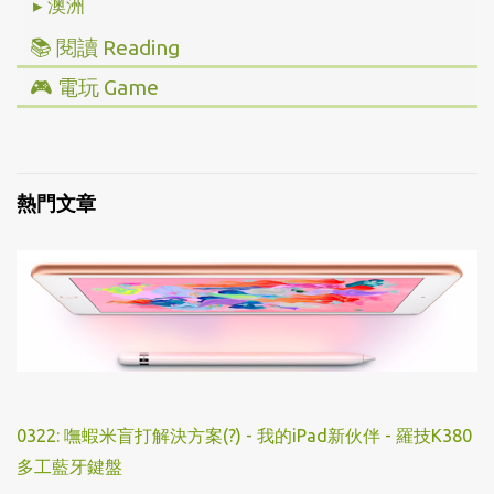
▸ 澳洲
📚 閱讀 Reading
▸ 投資理財
🎮 電玩 Game
▸ 經營管理
▸ 全部心得
▸ 人文史地
▸ Steam/ PC
▸ 小說傳記
▸ 主機/ Console
熱門文章
▸ 藝術設計
0322: 嘸蝦米盲打解決方案(?) - 我的iPad新伙伴 - 羅技K380
多工藍牙鍵盤