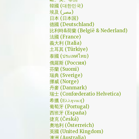
是講冷笑話的高手；至安那張毫無感情的臉，
了幾個小時試了一下，目前與大家推薦的是
韓國 (대한민국)
讓人恐懼；另外大叔老婆偷情偷的天經地義，
埃及 (مصر)
Urban VPN
無負擔，也讓我嚇到。 看這鏡頭有時候都不
日本 (日本国)
德國 (Deutschland)
知道老婆怎麼會回心轉意。 如同版友們所津
比利時&荷蘭 (België & Nederland)
津樂道的，這部劇的細節很多，值得細細品嚐
法國 (France)
的對話其實摘錄不完。但對我而言整部劇會燒
義大利 (Italia)
了起來，應該是從第四集，大叔把至安找進辦
土耳其 (Türkiye)
公室談判開始 - 因為在當下風向完全測不出
泰國 (ประเทศไทย)
來。這太不韓劇了；接著至安把都俊永代表玩
俄羅斯 (Россия)
芬蘭 (Suomi)
弄掌心的談判…這倒底是怎麼樣風格的劇集，
瑞典 (Sverige)
難倒是推理劇嗎? 但是主角三兄弟與媽媽的鬥
挪威 (Norge)
嘴，這不應該是家庭劇嗎? 說到家庭劇，這部
丹麥 (Danmark)
劇我第一個哭點和男女主角無關，而是在大哥
瑞士 (Confœderatio Helvetica)
被罵，媽媽放下便當離開，之後對他微笑的那
希臘 (Ελληνική)
葡萄牙 (Portugal)
場戲。然後我知道，我放不下這部劇了。 但
西班牙 (España)
這編劇藥下的好猛，同一集還不肯放手。結尾
捷克 (Česká)
細節就不說了，硬是收的漂亮 - 這麼棒的劇才
奧地利 (Österreich)
第四集，不禁讓我倍感期待，也開始每週期待
英國 (United Kingdom)
上演的時間。 還加了Prison Break的梗，剛好
澳洲 (Australia)