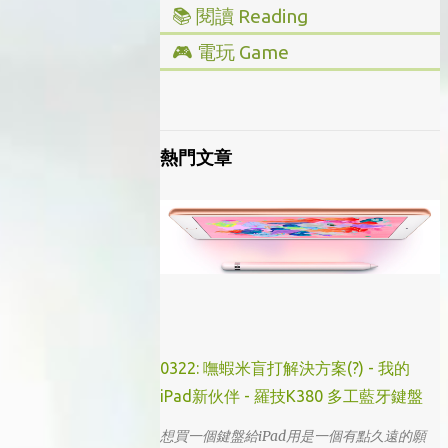
📚 閱讀 Reading
▸ 投資理財
🎮 電玩 Game
▸ 經營管理
▸ 全部心得
▸ 人文史地
▸ Steam/ PC
▸ 小說傳記
▸ 主機/ Console
熱門文章
▸ 藝術設計
0322: 嘸蝦米盲打解決方案(?) - 我的
iPad新伙伴 - 羅技K380 多工藍牙鍵盤
想買一個鍵盤給iPad用是一個有點久遠的願