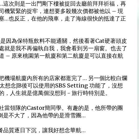
…這次則是一出門剛下樓被捉回去廳前拜拜祈福，再
司機緊緊的捉牢，連想要多殺幾次價都被他以 – 現
塞…也反正，在他的飛車，走了海線很快的抵達了正
就是因為保特瓶飲料不能通關，然後看著Cat硬著頭皮
處就是我不再偏執自我，我會看到另一扇窗。也去了
 – 原來桃園第一航廈和第二航廈是可以直接在航
把機場航廈內所有的店家都逛完了… 另一個比較白爛
在太想念JB後可以使用的SBS Setting 功能了，沒想
，人生就是億萬個沒想到 - 旅行時特別是。
當領隊的Castor簡同學。有趣的是，他所帶的團
倒是不大了，因為他帶的是滑雪團…
餐品質逐日下沉，讓我好想念華航…