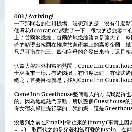
003 / Arriving!
一下那聞名的仁川機場，沒想到的是，沒有什麼驚喜
個雪花decoration感動了一下… 很快的從旅
上了首爾地鐵線… 首爾的地鐵線路算是強大了，
確的顯現出韓國在推廣旅遊產業上的高度企圖。幾
只是可惜在把三、四個字母的音發出來時，還是相
弘益大學站外相當的熱鬧，Come Inn Guest
士林夜市一樣… 有烤肉攤，有印度燒餅，有韓式烤肉
總之，首要目標就是，找到Come Inn Guesthous
Come Inn Guesthouse整個進入的方式
的。因為地處熱門景點，所以整個Guesthous
有女宿友幫忙提行李的，我的媽，這是Guesthouse
沒遇到之前在Email中常往來的Jimmy (事實上
=_=)，取而代之的是穿著相當可愛的Justin… 