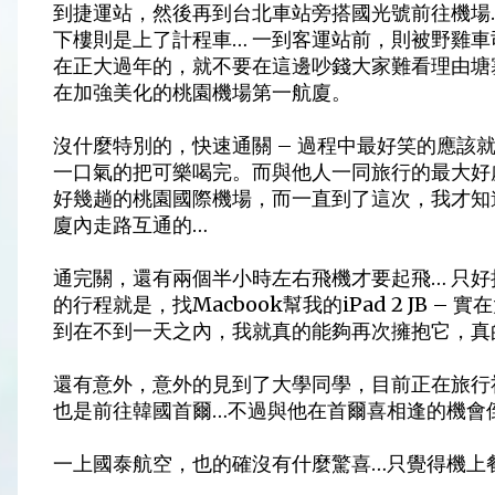
到捷運站，然後再到台北車站旁搭國光號前往機場
下樓則是上了計程車… 一到客運站前，則被野雞車
在正大過年的，就不要在這邊吵錢大家難看理由塘
在加強美化的桃園機場第一航廈。
沒什麼特別的，快速通關 – 過程中最好笑的應該
一口氣的把可樂喝完。而與他人一同旅行的最大好
好幾趟的桃園國際機場，而一直到了這次，我才知道
廈內走路互通的…
通完關，還有兩個半小時左右飛機才要起飛… 只好
的行程就是，找Macbook幫我的iPad 2 JB – 實
到在不到一天之內，我就真的能夠再次擁抱它，真的
還有意外，意外的見到了大學同學，目前正在旅行社
也是前往韓國首爾…不過與他在首爾喜相逢的機會
一上國泰航空，也的確沒有什麼驚喜…只覺得機上