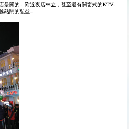
是開的… 附近夜店林立，甚至還有開窗式的KTV…
熱鬧的弘益...