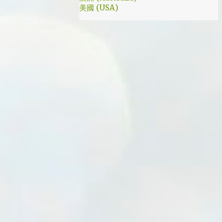
美國 (USA)
我就是PB的劇迷呀!!! 這應該是很感人的橋
段，但怎麼腦海中覺得奶奶好像和ET一樣要
飛往月球了… 看到這的時候只覺得大叔身體真
是好，我應該已經無法揹著媽...