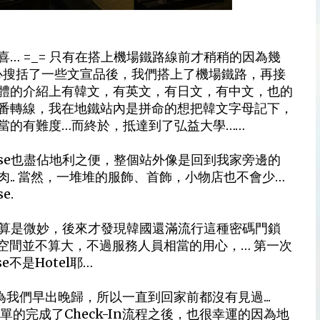
… =_= 只有在搭上機場鐵路線前才稍稍的因為幾
客中心搜括了一些文宣品後，我們搭上了機場鐵路，再接
整體的介紹上有韓文，有英文，有日文，有中文，也的
番轉線，我在地鐵站內是拼命的想把韓文字母記下，
當的有難度…而終於，抵達到了弘益大學……
house也盡佔地利之便，整個站外像是回到我家旁邊的
.. 當然，一堆堆的服飾、首飾，小物店也不會少…
e.
我覺得也算是微妙，後來才發現韓國還滿流行這種密碼門鎖
e的空間並不算大，不過服務人員相當的用心，… 第一次
不是Hotel耶…
因為我們早出晚歸，所以一直到回家前都沒有見過...
在簡單的完成了Check-In流程之後，也很幸運的因為地