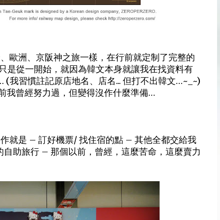
倫、歐洲、京阪神之旅一樣，在行前就定制了完整的
。只是從一開始，就因為韓文本身就讓我在找資料有
(我習慣註記原店地名、店名... 但打不出韓文…~_~)
前我曾經努力過，但變得沒作什麼準備…
就是 – 訂好機票/ 找住宿的點 – 其他全都交給我
的自助旅行 – 那個以前，曾經，這麼苦命，這麼賣力