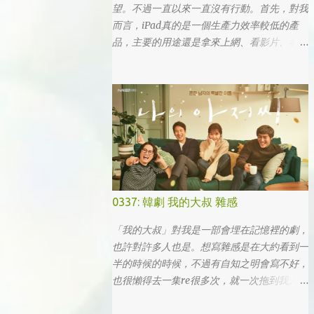
望。不過一直以來一直沒有行動。首先，對我
而言，iPad真的是一個生產力效率較低的產
品，主要的用途還是拿來上網、看影片、看小
說。真的要打文章、作設計，簡單coding的時
候，一台電腦還是首選，筆電次之 (因為我外
出不太想帶滑鼠，所以動作還是比較慢)，這
兩者還是有效率多了。 想來想去，iPad能夠
比電腦還有生產力的部份可能會落在畫圖這一
塊吧... 可惜大一畫了一個學期的蛋之後，我就
知道我在這一塊應該是沒啥天份的XD
0337: 韓劇 我的大叔 雜感
「我的大叔」對我是一部會埋在記憶裡的劇，
也許對許多人也是。想寫雜感是在大約看到一
半的時候的時候，不過有自知之明會寫不好，
也很懶得去一集re很多次，就一次拖到我人生
的彎轉過幾個，才寫下心得。 第一眼看到