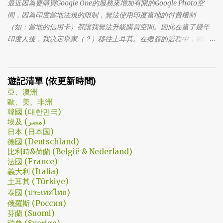
最近因為要購買Google One的服務來增加有限的Google Photo空
面。像是大叔上班時原來是講冷笑話的高手；至安那張毫無感情的
間，因為印度當地法規的限制，無法使用印度當地的付費機制
臉，讓人恐懼；另外大叔老婆偷情偷的天經地義，無負擔，也讓我
（如：當地的信用卡）都讓我無法升級購買空間。因此在當了幾年
嚇到。 看這鏡頭有時候都不知道老婆怎麼會回心轉意。 如同版友們
印度人後，我決定舉家（？）移往土耳其。在搬簽的過程中，網路
所津津樂道的，這部劇的細節很多，值得細細品嚐的對話其實摘錄
上的教學文不少，而且還bundle了不少近年常提到的VPN，像是
不完。但對我而言整部劇會燒了起來，應該是從第四集，大叔把至
NordVPN/ Surfshark等…但因為這些VPN服務都已經沒有免費的試用
安找進辦公室談判開始 - 因為在當下風向完全測不出來。這太不韓
期了… 在花了幾個小時試了一下，目前與大家推薦的是Urban VPN
遊記清單 (依更新時間)
劇了；接著至安把都俊永代表玩弄掌心的談判…這倒底是怎麼樣風格
亞、澳洲
的劇集，難倒是推理劇嗎? 但是主角三兄弟與媽媽的鬥嘴，這不應該
歐、美、非洲
是家庭劇嗎? 說到家庭劇，這部劇我第一個哭點和男女主角無關，而
韓國 (대한민국)
是在大哥被罵，媽媽放下便當離開，之後對他微笑的那場戲。然後
埃及 (مصر)
我知道，我放不下這部劇了。 但這編劇藥下的好猛，同一集還不肯
日本 (日本国)
德國 (Deutschland)
放手。結尾細節就不說了，硬是收的漂亮 - 這麼棒的劇才第四集，
比利時&荷蘭 (België & Nederland)
不禁讓我倍感期待，也開始每週期待上演的時間。 還加了Prison
法國 (France)
Break的梗，剛好我就是PB的劇迷呀!!! 這應該是很感人的橋段，但怎
義大利 (Italia)
麼腦海中覺得奶奶好像和ET一樣要飛往月球了… 看到這的時候只覺
土耳其 (Türkiye)
得大叔身體真是好，我應該已經無法揹著媽...
泰國 (ประเทศไทย)
俄羅斯 (Россия)
芬蘭 (Suomi)