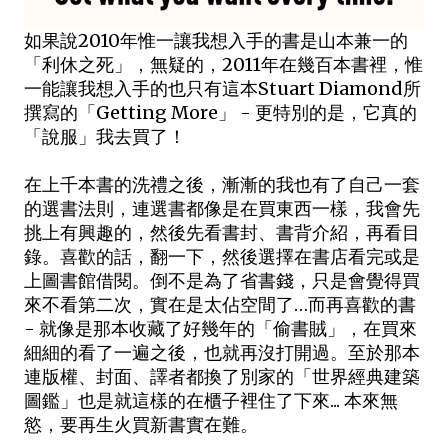
如果說2010年惟一讓我想入手的書是山本兼一的
「利休之死」，無疑的，2011年在幾百本書裡，惟
一能讓我想入手的也只有這本Stuart Diamond所
撰寫的「Getting More」 - 更特別的是，它真的
「說服」我去買了！
在上千本書的洗禮之後，漸漸的我也有了自己一套
的選書法則，連選書都像是在買東西一樣，我會先
挑上有興趣的，然後先看書封、書背介紹，再看目
錄。喜歡的話，翻一下，然後選擇在書店看完或是
上圖書館借閱。倒不是為了省書錢，只是會覺得買
來不看第二次，實在是太佔空間了…而再喜歡的書
- 就像是那本收藏了好幾年的「偷書賊」，在買來
細細的看了一遍之後，也就再沒打開過。至於那本
連版權、封面、譯者都換了別家的「世界經典建築
圖鑑」也是就這樣的在櫃子裡住了下來... 本來無
慾，要再生火買新書實在難。