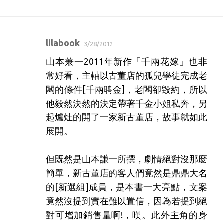
lilabook
3/28/2012
留
山本兼一2011年新作「千兩花嫁」也非
言
常好看，主軸以古董店的孤兒學徒完成老
闆的條件[千兩聘金]，老闆卻毀約，所以
他毅然決然的決定帶著千金小姐私奔，另
起爐灶的開了一家新古董店，故事就如此
展開。
但既然是山本謙一所撰，劇情絕對沒那麼
簡單，新古董店的客人們竟然是鼎鼎大名
的[新選組]成員，是本書一大亮點，文案
竟然沒提到實在難以置信，因為若提到絕
對可增加銷售量啊!，嘆。此外主角的身