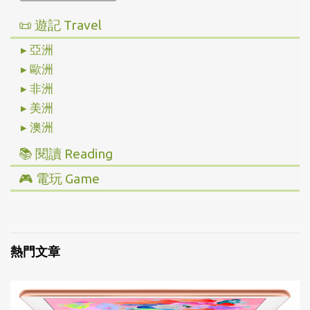
📜 遊記 Travel
▸ 亞洲
▸ 歐洲
▸ 非洲
▸ 美洲
▸ 澳洲
📚 閱讀 Reading
▸ 投資理財
🎮 電玩 Game
▸ 經營管理
▸ 全部心得
▸ 人文史地
▸ Steam/ PC
▸ 小說傳記
▸ 主機/ Console
熱門文章
▸ 藝術設計