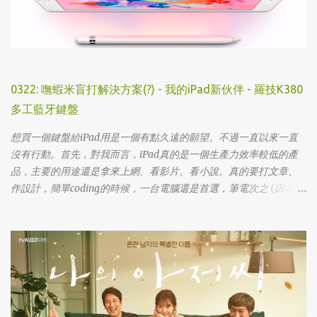
0322: 嘸蝦米盲打解決方案(?) - 我的iPad新伙伴 - 羅技K380
多工藍牙鍵盤
想買一個鍵盤給iPad用是一個有點久遠的願望。不過一直以來一直
沒有行動。首先，對我而言，iPad真的是一個生產力效率較低的產
品，主要的用途還是拿來上網、看影片、看小說。真的要打文章、
作設計，簡單coding的時候，一台電腦還是首選，筆電次之 (因為我
外出不太想帶滑鼠，所以動作還是比較慢)，這兩者還是有效率多
了。 想來想去，iPad能夠比電腦還有生產力的部份可能會落在畫圖
這一塊吧... 可惜大一畫了一個學期的蛋之後，我就知道我在這一塊應
該是沒啥天份的XD