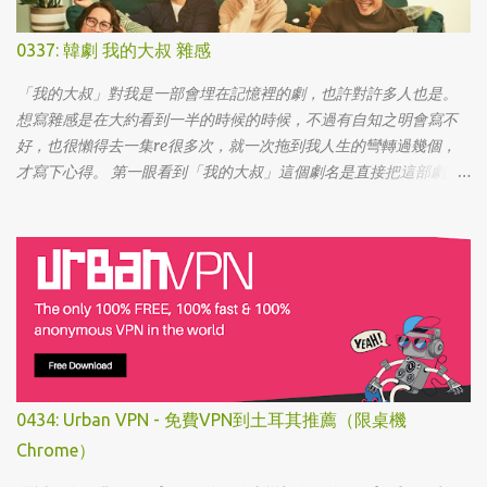
0337: 韓劇 我的大叔 雜感
「我的大叔」對我是一部會埋在記憶裡的劇，也許對許多人也是。
想寫雜感是在大約看到一半的時候的時候，不過有自知之明會寫不
好，也很懶得去一集re很多次，就一次拖到我人生的彎轉過幾個，
才寫下心得。 第一眼看到「我的大叔」這個劇名是直接把這部劇放
掉的，想說該不會為了要創造話題，所以硬拍一部老少配的題材
吧。加上男女主角都不認識，所以一直到播出了三、四集開始好評
不斷，加上面臨了美、日、韓劇的劇荒，個人又特愛喪劇，我硬是
在找出來看了一次…。 不得不說，開頭的辦公室場景，打昆蟲的的情
節和打在代表頭上奇異動畫，讓我以為這是次世代的搞笑辦公室
劇。第一集看完的時候，說真的還真不知道這部劇集要表達什麼 -
因為開頭讓我覺得無厘頭的場景和後續開始步入至安的黑暗世界，
讓我好難入戲。 為什麼要作這飄蟲視角? 為什麼要加這些星星? 所以
當我推這部戲給朋友的時候，我和朋友說一定要撐過第一集，過了
0434: Urban VPN - 免費VPN到土耳其推薦（限桌機
就沒事了… 很可惜的是，當後面我每集都看到落淚的時候，我朋友無
Chrome）
法體會，因為她在第一集就陣亡了。 題外話，整部影集完結後，我
還是在劇荒中，再重看第一集，意外的覺得發現角色們的另外一