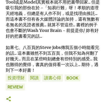
Tool或是Model其實根本就不用把書帶回家... 但是
吸引我的部份在於 -「知易行難」呀！孝順的道理
天經地義，但總是有人作不到，或是找理由推託...
而這本書不但有各大媒體評論的加持，還有無數有
名無名的見證者推薦... 就算不管這些... 書裡的例子
也會不斷的Wash Your Brain - 前提是你/ 妳有好
好的把書看完的話...
如果七、八百頁的Steve Jobs傳我五個小時能看完
的話... 這本書雖然不到五百頁，但我不知為何翻了
好幾天... 而且在某些時刻總會有些特別的感受... 我
也難得的覺得，書真的值得看一次以上... 期待，遇
到下一本好書！
投資理財
閱讀
讀書心得
BOOK
REVIEW