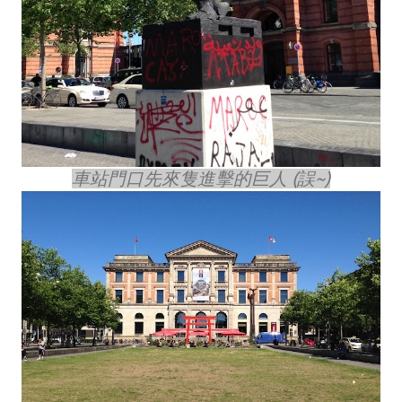
車站門口先來隻進擊的巨人 (誤~)