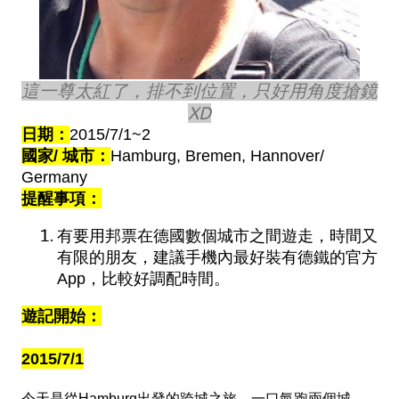
這一尊太紅了，排不到位置，只好用角度搶鏡
XD
日期：
2015/7/1~2
國家/ 城市：
Hamburg, Bremen, Hannover
/ 
Germany
提醒事項：
有要用邦票在德國數個城市之間遊走，時間又
有限的朋友，建議手機內最好裝有德鐵的官方
App，比較好調配時間。
遊記開始：
2015/7/1
今天是從Hamburg出發的跨城之旅…一口氣跑兩個城