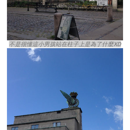
不是很懂這小男孩站在柱子上是為了什麼XD