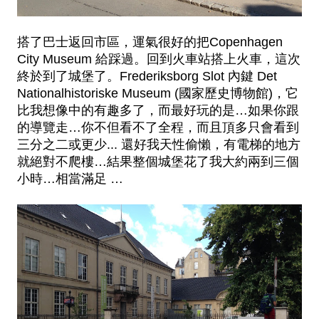
搭了巴士返回市區，運氣很好的把Copenhagen 
City Museum 給踩過。回到火車站搭上火車，這次
終於到了城堡了。
Frederiksborg Slot 內鍵 
Det 
Nationalhistoriske Museum (國家歷史博物館)
，它
比我想像中的有趣多了，而最好玩的是…如果你跟
的導覽走…你不但看不了全程，而且頂多只會看到
三分之二或更少... 還好我天性偷懶，有電梯的地方
就絕對不爬樓…結果整個城堡花了我大約兩到三個
小時…相當滿足 …