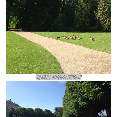
超級詳和的公園呀!!!