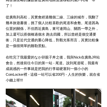
為整個攻略的據點要從廣島地區直接移動到瀨戶內海一帶
了！
從廣島到高松，其實會經過幾個二線、三線的城市，我翻了
幾本旅遊書後，挑了個人比較喜歡的尾道和倉敷。尾道因為
位置的關係，不但西近廣島，東可連岡山、關西一帶之外，
加上還可以搭個橋過個水
跑去四國，所以曾經是個交通要
衝，只是近代交通的重心降低，對觀光客而言，其實比較像
是一個很簡單的雞勒景點。
在吃完了我最愛的なか卯親子丼之後，我與Nick在廣島JR站
會合，然後前往今日的第一站 - 尾道。說到尾道呢，我最有
成就感的一件事就是把我的行李箱硬塞到一個小小的
CoinLocker裡 - 這樣一站可以省200円 - 人生的快樂，就在省
小錢上呀!!!