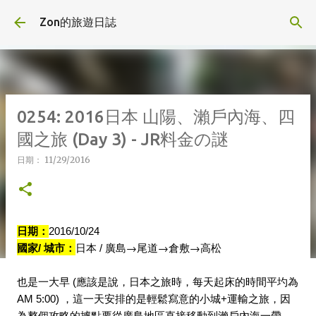
跳到主要內容
Zon的旅遊日誌
0254: 2016日本 山陽、瀨戶內海、四
國之旅 (Day 3) - JR料金の謎
日期：
11/29/2016
日期：
2016/10/24
國家
城市：
日本
廣島
→
尾道→倉敷→高松
/ 
 / 
也是一大早
 (
應該是說，日本之旅時，每天起床的時間平圴為
AM 5:00) 
，這一天安排的是輕鬆寫意的小城
+
運輸之旅，因