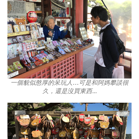
一個貌似憨厚的呆玩人…可是和阿媽攀談很
久，還是沒買東西...