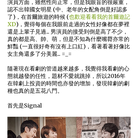
演員方面，雖然性向正常，但是我眼盲的很嚴重，
認不出韓國女明星 (中、老年的女配角倒是好認多
了)，在首爾旅遊的時候 (
也歡迎看看我的首爾遊記
XD
)，覺得每個在我眼前走過的女性好像都在夢裡
還是上輩子見過... 男演員的接受到倒是高了不少，
真的都是高、帥、萌，但是不知為什麼嘴脣亦常的
鮮豔 (一直很好奇有沒有上口紅)，看著看著好像比
女主角還多了分美麗... =_=
隨著現在看劇的管道越來越多，我覺得我看劇的心
態就越發的任性，題材不愛就跳掉，所以2016年
在韓劇上投資的時間也亦發的增加，發現韓劇的劇
種也真的是五花八門。
首先是Signal