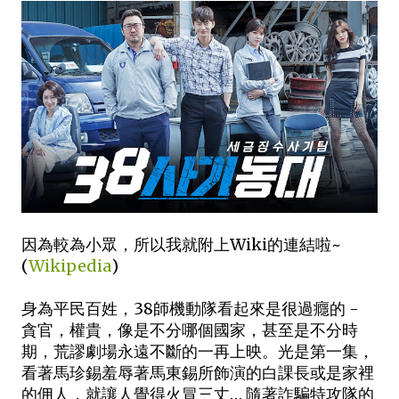
因為較為小眾，所以我就附上Wiki的連結啦~
(
Wikipedia
)
身為平民百姓，38師機動隊看起來是很過癮的 -
貪官，權貴，像是不分哪個國家，甚至是不分時
期，荒謬劇場永遠不斷的一再上映。光是第一集，
看著馬珍錫羞辱著馬東錫所飾演的白課長或是家裡
的佣人，就讓人覺得火冒三丈… 隨著詐騙特攻隊的