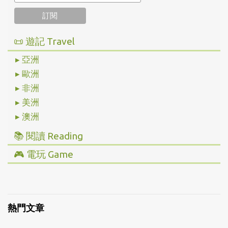
📜 遊記 Travel
▸ 亞洲
▸ 歐洲
▸ 非洲
▸ 美洲
▸ 澳洲
📚 閱讀 Reading
▸ 投資理財
🎮 電玩 Game
▸ 經營管理
▸ 全部心得
▸ 人文史地
▸ Steam/ PC
▸ 小說傳記
▸ 主機/ Console
熱門文章
▸ 藝術設計