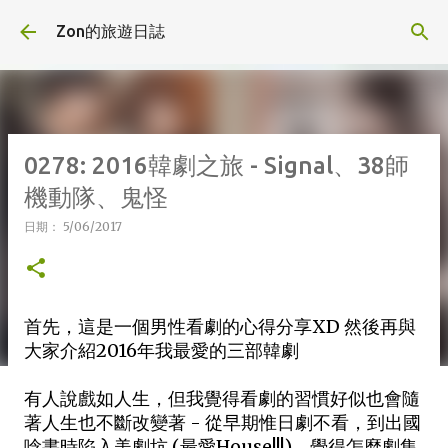
跳到主要內容
Zon的旅遊日誌
0278: 2016韓劇之旅 - Signal、38師
機動隊、鬼怪
日期：
5/06/2017
首先，這是一個男性看劇的心得分享XD 然後再與
大家介紹2016年我最愛的三部韓劇
有人說戲如人生，但我覺得看劇的習慣好似也會隨
著人生也不斷改變著 - 從早期惟日劇不看，到出國
唸書時陷入美劇坑 (最愛House!!!)，覺得怎麼劇集