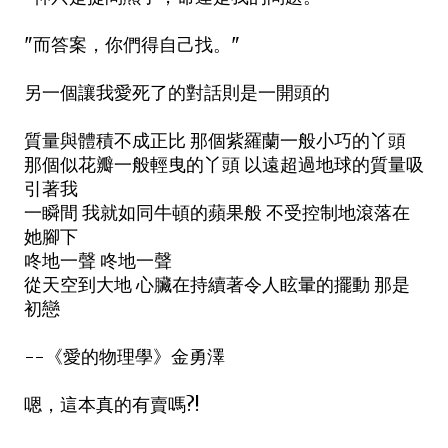
"而答案，你們得自己找。"
另一個讓我愛死了的對話則是一開頭的
質量與體積不成正比 那個紫羅蘭一般小巧的丫頭
那個似花瓣一般輕曳的丫頭 以遠超過地球的質量吸
引著我
一瞬間 我就如同牛頓的蘋果般 不受控制地滾落在
她腳下
咚地一聲 咚地一聲
從天空到大地 心臟在持續著令人眩暈的擺動 那是
初戀
--《愛的物理學》金勇澤
嗯，這本真的有賣嗎?!