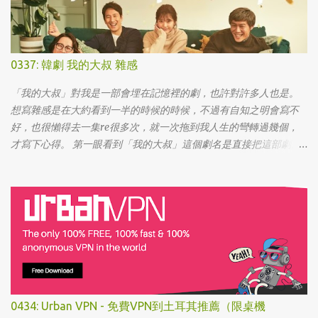
0337: 韓劇 我的大叔 雜感
「我的大叔」對我是一部會埋在記憶裡的劇，也許對許多人也是。
想寫雜感是在大約看到一半的時候的時候，不過有自知之明會寫不
好，也很懶得去一集re很多次，就一次拖到我人生的彎轉過幾個，
才寫下心得。 第一眼看到「我的大叔」這個劇名是直接把這部劇放
掉的，想說該不會為了要創造話題，所以硬拍一部老少配的題材
吧。加上男女主角都不認識，所以一直到播出了三、四集開始好評
不斷，加上面臨了美、日、韓劇的劇荒，個人又特愛喪劇，我硬是
在找出來看了一次…。 不得不說，開頭的辦公室場景，打昆蟲的的情
節和打在代表頭上奇異動畫，讓我以為這是次世代的搞笑辦公室
劇。第一集看完的時候，說真的還真不知道這部劇集要表達什麼 -
因為開頭讓我覺得無厘頭的場景和後續開始步入至安的黑暗世界，
讓我好難入戲。 為什麼要作這飄蟲視角? 為什麼要加這些星星? 所以
當我推這部戲給朋友的時候，我和朋友說一定要撐過第一集，過了
0434: Urban VPN - 免費VPN到土耳其推薦（限桌機
就沒事了… 很可惜的是，當後面我每集都看到落淚的時候，我朋友無