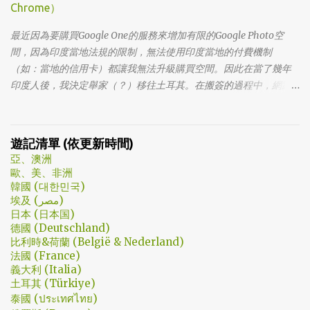
Chrome）
法體會，因為她在第一集就陣亡了。 題外話，整部影集完結後，我
還是在劇荒中，再重看第一集，意外的覺得發現角色們的另外一
最近因為要購買Google One的服務來增加有限的Google Photo空
面。像是大叔上班時原來是講冷笑話的高手；至安那張毫無感情的
間，因為印度當地法規的限制，無法使用印度當地的付費機制
臉，讓人恐懼；另外大叔老婆偷情偷的天經地義，無負擔，也讓我
（如：當地的信用卡）都讓我無法升級購買空間。因此在當了幾年
嚇到。 看這鏡頭有時候都不知道老婆怎麼會回心轉意。 如同版友們
印度人後，我決定舉家（？）移往土耳其。在搬簽的過程中，網路
所津津樂道的，這部劇的細節很多，值得細細品嚐的對話其實摘錄
上的教學文不少，而且還bundle了不少近年常提到的VPN，像是
不完。但對我而言整部劇會燒了起來，應該是從第四集，大叔把至
NordVPN/ Surfshark等…但因為這些VPN服務都已經沒有免費的試用
安找進辦公室談判開始 - 因為在當下風向完全測不出來。這太不韓
期了… 在花了幾個小時試了一下，目前與大家推薦的是Urban VPN
遊記清單 (依更新時間)
劇了；接著至安把都俊永代表玩弄掌心的談判…這倒底是怎麼樣風格
亞、澳洲
的劇集，難倒是推理劇嗎? 但是主角三兄弟與媽媽的鬥嘴，這不應該
歐、美、非洲
是家庭劇嗎? 說到家庭劇，這部劇我第一個哭點和男女主角無關，而
韓國 (대한민국)
是在大哥被罵，媽媽放下便當離開，之後對他微笑的那場戲。然後
埃及 (مصر)
我知道，我放不下這部劇了。 但這編劇藥下的好猛，同一集還不肯
日本 (日本国)
德國 (Deutschland)
放手。結尾細節就不說了，硬是收的漂亮 - 這麼棒的劇才第四集，
比利時&荷蘭 (België & Nederland)
不禁讓我倍感期待，也開始每週期待上演的時間。 還加了Prison
法國 (France)
Break的梗，剛好我就是PB的劇迷呀!!! 這應該是很感人的橋段，但怎
義大利 (Italia)
麼腦海中覺得奶奶好像和ET一樣要飛往月球了… 看到這的時候只覺
土耳其 (Türkiye)
得大叔身體真是好，我應該已經無法揹著媽...
泰國 (ประเทศไทย)