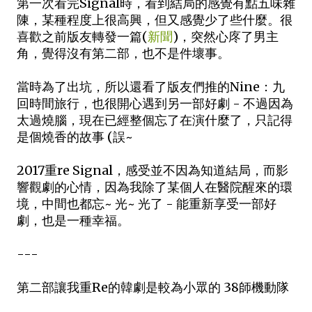
第一次看完Signal時，看到結局的感覺有點五味雜
陳，某種程度上很高興，但又感覺少了些什麼。很
喜歡之前版友轉發一篇(
新聞
)，突然心庝了男主
角，覺得沒有第二部，也不是件壞事。
當時為了出坑，所以還看了版友們推的Nine：九
回時間旅行，也很開心遇到另一部好劇 - 不過因為
太過燒腦，現在已經整個忘了在演什麼了，只記得
是個燒香的故事 (誤~
2017重re Signal，感受並不因為知道結局，而影
響觀劇的心情，因為我除了某個人在醫院醒來的環
境，中間也都忘~ 光~ 光了 - 能重新享受一部好
劇，也是一種幸福。
---
第二部讓我重Re的韓劇是較為小眾的 38師機動隊