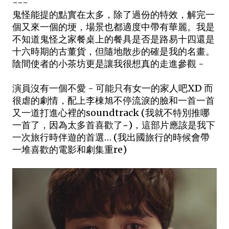
---
鬼怪能提的點實在太多，除了過份的特效，解完一
個又來一個的埂，場景也都適度中帶有華麗。我是
不知道鬼怪之家餐桌上的餐具是否是路易十四還是
十六時期的古董貨，但隨地散步的確是我的名畫。
陰間使者的小茶坊更是讓我很想真的走進參觀 -
演員沒有一個不愛 - 可能只有女一的家人吧XD 而
很虐的劇情，配上李棟旭不停流淚的臉和一首一首
又一道打進心裡的soundtrack (我就不特別推哪
一首了，因為太多首喜歡了~)，這部片應該是我下
一次旅行時伴遊的首選… (我出國旅行的時候會帶
一堆喜歡的電影和劇集重re)