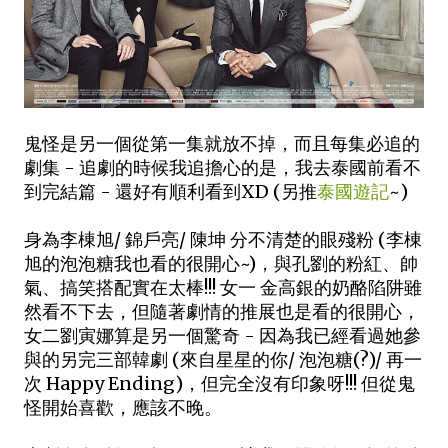
鬼怪是另一個從第一集就放不掉，而且每集必追的
劇集 - 追劇的時候我追擔心的是，我去泰國前看不
到完結篇 - 還好有順利看到XD (另推
泰國遊記
~)
身為李棟旭/ 錦戶亮/ 陳坤 分不清楚的眼殘粉 (李棟
旭的泡泡糖我也看的很開心~)，與孔劉的粉紅、帥
氣、搞笑搭配實在太棒!!! 女一 金高銀的奶酪陷阱雖
然看不下去，但隨著劇情的推展也是看的很開心，
女二劉寅娜算是另一個驚奇 - 因為我已經看過她參
與的另完三部韓劇 (來自星星的你/ 泡泡糖(?)/ 再一
次 Happy Ending)，但完全沒有印象呀!!! 但從鬼
怪開始喜歡，應該不晚。