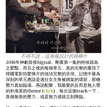
不得不說，這海報設計的很棒!!!
2016年神劇首推Signal。剛看第一集的時候就為
之驚豔，而且之後的每個單元，真的完整的重現了
韓國電影拍驚悚片的強項完整的呈現。記憶中最為
深刻的單元應該是過往女主角被綁架的環節，那種
壓力真如臨場… 再說配樂，我最愛的反而是無人聲
的朴海英的theme (
click
)，每次這個track一下，
真個無形的壓力，或是無力感就立刻降臨。