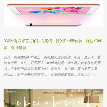
0322: 嘸蝦米盲打解決方案(?) - 我的iPad新伙伴 - 羅技K380
多工藍牙鍵盤
想買一個鍵盤給iPad用是一個有點久遠的願望。不過一直以來一直
沒有行動。首先，對我而言，iPad真的是一個生產力效率較低的產
品，主要的用途還是拿來上網、看影片、看小說。真的要打文章、
作設計，簡單coding的時候，一台電腦還是首選，筆電次之 (因為我
外出不太想帶滑鼠，所以動作還是比較慢)，這兩者還是有效率多
了。 想來想去，iPad能夠比電腦還有生產力的部份可能會落在畫圖
這一塊吧... 可惜大一畫了一個學期的蛋之後，我就知道我在這一塊應
該是沒啥天份的XD