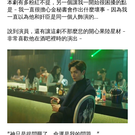
本劇有多粉紅不提，另一個讓我一開始很困擾的點
是 - 我一直很擔心金秘書會作出什麼壞事 - 因為我
一直以為他和奸臣是同一個人飾演的…
說到演員，還有讓這劇不那麼悲的開心果陸星材 -
非常喜歡他在酒吧裡時的演出 -
"神只是提問羆了，命運是我的問題。"