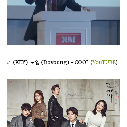
키 (KEY), 도영 (Doyoung) - COOL (
YouTUBE
)
---