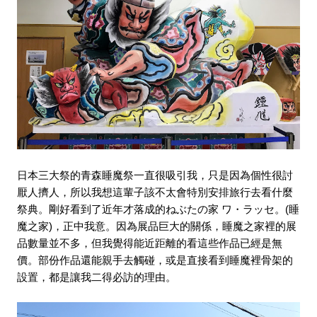
日本三大祭的青森睡魔祭一直很吸引我，只是因為個性很討
厭人擠人，所以我想這輩子該不太會特別安排旅行去看什麼
祭典。剛好看到了近年才落成的ねぶたの家 ワ・ラッセ。(睡
魔之家)，正中我意。因為展品巨大的關係，睡魔之家裡的展
品數量並不多，但我覺得能近距離的看這些作品已經是無
價。部份作品還能親手去觸碰，或是直接看到睡魔裡骨架的
設置，都是讓我二得必訪的理由。