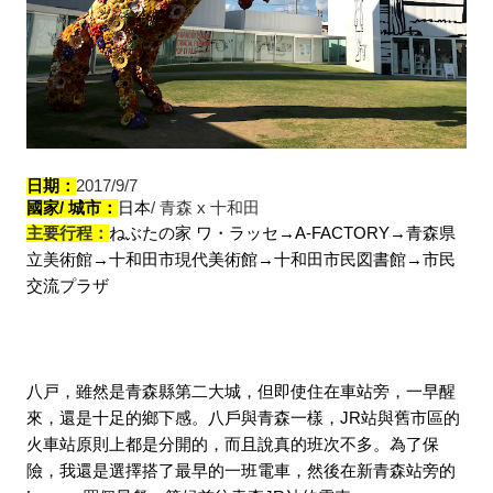
日期：
2017/9/7
國家/ 城市：
日本
/ 
青森 x 十和田
主要行程：
ねぶたの家 ワ・ラッセ→A-FACTORY→青森県
立美術館→十和田市現代美術館→十和田市民図書館→市民
交流プラザ
八戸，雖然是青森縣第二大城，但即使住在車站旁，一早醒
來，還是十足的鄉下感。八戶與青森一樣，JR站與舊市區的
火車站原則上都是分開的，而且說真的班次不多。為了保
險，我還是選擇搭了最早的一班電車，然後在新青森站旁的