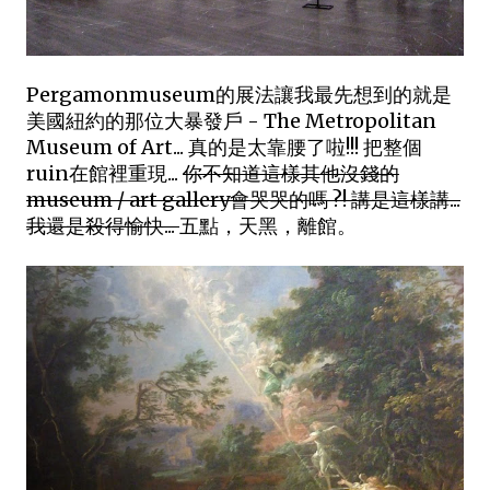
Pergamonmuseum的展法讓我最先想到的就是
美國紐約的那位大暴發戶 - The Metropolitan
Museum of Art... 真的是太靠腰了啦!!! 把整個
ruin在館裡重現...
你不知道這樣其他沒錢的
museum / art gallery會哭哭的嗎 ?! 講是這樣講...
我還是殺得愉快...
五點，天黑，離館。