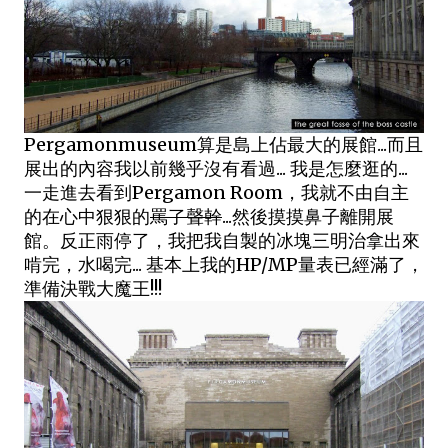
Pergamonmuseum算是島上佔最大的展館...而且
展出的內容我以前幾乎沒有看過... 我是怎麼逛的...
一走進去看到Pergamon Room，我就不由自主
的在心中狠狠的
罵了聲幹
...然後摸摸鼻子離開展
館。反正雨停了，我把我自製的冰塊三明治拿出來
啃完，水喝完... 基本上我的HP/MP量表已經滿了，
準備決戰大魔王!!!