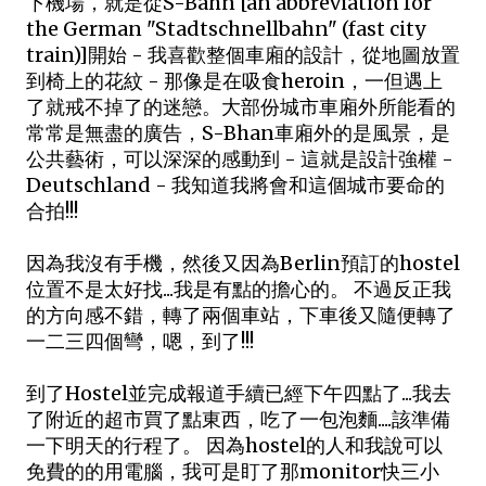
下機場，就是從S-Bahn [an abbreviation for
the German "Stadtschnellbahn" (fast city
train)]開始 - 我喜歡整個車廂的設計，從地圖放置
到椅上的花紋 - 那像是在吸食heroin，一但遇上
了就戒不掉了的迷戀。大部份城市車廂外所能看的
常常是無盡的廣告，S-Bhan車廂外的是風景，是
公共藝術，可以深深的感動到 - 這就是設計強權 -
Deutschland - 我知道我將會和這個城市要命的
合拍!!!
因為我沒有手機，然後又因為Berlin預訂的hostel
位置不是太好找...我是有點的擔心的。 不過反正我
的方向感不錯，轉了兩個車站，下車後又隨便轉了
一二三四個彎，嗯，到了!!!
到了Hostel並完成報道手續已經下午四點了...我去
了附近的超市買了點東西，吃了一包泡麵....該準備
一下明天的行程了。 因為hostel的人和我說可以
免費的的用電腦，我可是盯了那monitor快三小