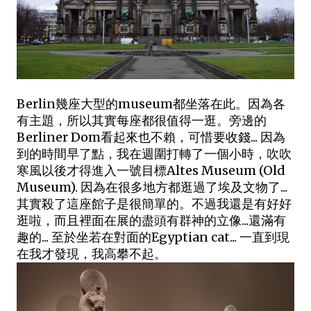
Berlin幾座大型的museum都坐落在此。因為各
有主題，所以其實每座都很值得一逛。旁邊的
Berliner Dom看起來也不賴，可惜要收錢... 因為
到的時間早了點，我在週圍打轉了一個小時，吹吹
寒風以後才得進入一號目標Altes Museum (Old
Museum). 因為在很多地方都逛過了埃及文物了...
其實殺了這座館子是很簡單的。不過我還是有好好
逛啦，而且裡面在展的盡頭有群神的立像...還滿有
趣的... 至於坐若在對面的Egyptian cat... 一直到現
在我才發現，我高攀不起。