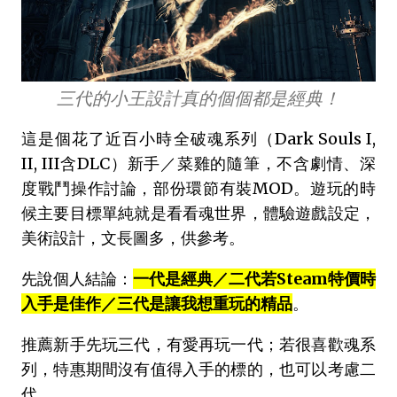
三代的小王設計真的個個都是經典！
這是個花了近百小時全破魂系列（Dark Souls I,
II, III含DLC）新手／菜雞的隨筆，不含劇情、深
度戰鬥操作討論，部份環節有裝MOD。遊玩的時
候主要目標單純就是看看魂世界，體驗遊戲設定，
美術設計，文長圖多，供參考。
先說個人結論：
一代是經典／二代若Steam特價時
入手是佳作／三代是讓我想重玩的精品
。
推薦新手先玩三代，有愛再玩一代；若很喜歡魂系
列，特惠期間沒有值得入手的標的，也可以考慮二
代。