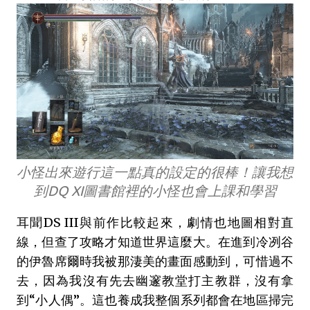
小怪出來遊行這一點真的設定的很棒！讓我想
到DQ XI圖書館裡的小怪也會上課和學習
耳聞DS III與前作比較起來，劇情也地圖相對直
線，但查了攻略才知道世界這麼大。在進到冷冽谷
的伊魯席爾時我被那淒美的畫面感動到，可惜過不
去，因為我沒有先去幽邃教堂打主教群，沒有拿
到“小人偶”。這也養成我整個系列都會在地區掃完