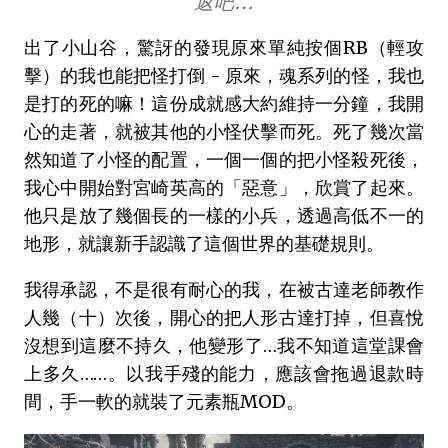
返吧…
出了小山谷，驚訝的發現原來單純按個RB（輕攻
擊）的我也能把怪打倒 - 原來，魂系列的怪，我也
是打的死的嘛！這份成就感大約維持一分鐘，我開
心的走著，就被其他的小怪伏擊而死。死了幾次當
然知道了小怪的配置，一個一個的把小怪殺死後，
我心中開始對宮崎英高的「惡意」，欣賞了起來。
他只是放了幾個長的一樣的小兵，透過高低不一的
地形，就讓新手認識了這個世界的基礎規則。
我得承認，不是很有耐心的我，在被古達老師教作
人幾（十）次後，開心的把人形古達打掉，但喜悅
沒想到這麼不持久，他變形了…我不知道這堂課會
上多久……。以我手殘的能力，應該會拖過退款時
間，手一軟的就裝了元素瓶MOD。