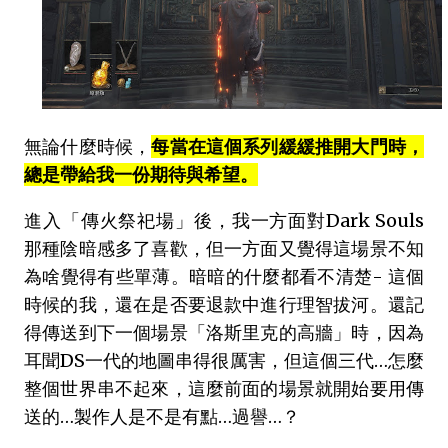
無論什麼時候，
每當在這個系列緩緩推開大門時，
總是帶給我一份期待與希望。
進入「傳火祭祀場」後，我一方面對Dark Souls
那種陰暗感多了喜歡，但一方面又覺得這場景不知
為啥覺得有些單薄。暗暗的什麼都看不清楚- 這個
時候的我，還在是否要退款中進行理智拔河。還記
得傳送到下一個場景「洛斯里克的高牆」時，因為
耳聞DS一代的地圖串得很厲害，但這個三代…怎麼
整個世界串不起來，這麼前面的場景就開始要用傳
送的…製作人是不是有點…過譽…？