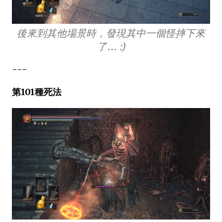
後來到其他場景時，發現其中一個怪摔下來
了… :)
---
第101種死法