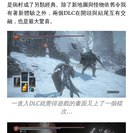
是病村成了另類經典。除了新地圖與怪物依舊令我
有著新體驗之外，兩個DLC在開頭與結尾互有交
融，也是最大驚喜。
一進入DLC就覺得遊戲的畫面又上了一個檔
次…