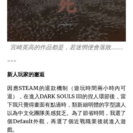
宮崎英高的作品都是，若迷惘便會落敗……
---
新人玩家的邂逅
因應STEAM的退款機制（遊玩時間兩小時內可
退），在進入DARK SOULS III的捏人環節後，當
下我只覺得畫面有點過時，類新細明體的字型讓人
以為中文化團隊美感貧乏。為了節省時間，我選了
個Default外觀，再選了個近戰職業後就進入遊
戲。