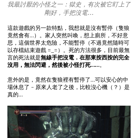
我最討厭的小怪之一：獄史，有次被它盯上了
剛好，手把沒電…
這款遊戲的另一款特點，我想就是沒有暫停（隻狼
竟然會有…）。家人突然叫喚，想上廁所，不好意
思，這個世界太危險，不能暫停（不過竟然隨時可
以存檔結束遊戲 =_=）。死的方法很多，目前最無
言的死法就是
無線手把沒電．在那東按西按的完全
沒用，無法閃避，然後被小怪打死……
。
意外的是，竟然在隻狼裡有暫停了…可以安心的中
場休息了 - 原來
人老了之後，比較沒心機（？）是
真的…