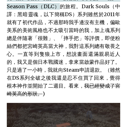
Season Pass（DLC）
的旅程。Dark Souls（中
譯：黑暗靈魂，以下簡稱DS）系列雖然於2011年
就有了初代作品，不過那時我手邊沒有主機，偏歐
美系的美術風格也不太吸引當時的我，加上魂系列
總是伴隨著「很難」、「摔手把」等評價，即使粉
絲們都把宮崎英高當大神，我對這系列總有敬畏之
心。一直等到隻狼上市，想說畫面還滿親易近人
的，我又是個日本戰國迷，拿來當啟蒙作品好了。
只是過了一小時，我就向Steam申請退款。（雖然
在DS系列全破之後我還是忍不住買了回來，覺得
根本神作並開始了二週目。看來，
我已經變成了宮
崎英高的形狀。
)