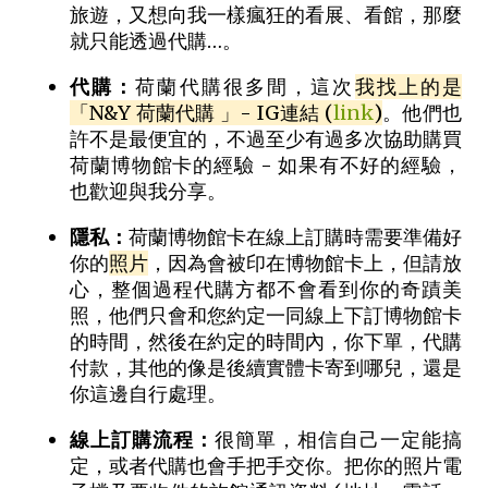
旅遊，又想向我一樣瘋狂的看展、看館，那麼
就只能透過代購…。
代購：
荷蘭代購很多間，這次
我找上的是
「N&Y 荷蘭代購 」- IG連結 (
link
)
。他們也
許不是最便宜的，不過至少有過多次協助購買
荷蘭博物館卡的經驗 - 如果有不好的經驗，
也歡迎與我分享。
隱私：
荷蘭博物館卡在線上訂購時需要準備好
你的
照片
，因為會被印在博物館卡上，但請放
心，整個過程代購方都不會看到你的奇蹟美
照，他們只會和您約定一同線上下訂博物館卡
的時間，然後在約定的時間內，你下單，代購
付款，其他的像是後續實體卡寄到哪兒，還是
你這邊自行處理。
線上訂購流程：
很簡單，相信自己一定能搞
定，或者代購也會手把手交你。把你的照片電