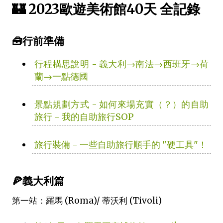
🏰 2023歐遊美術館40天 全記錄
🧰行前準備
行程構思說明 - 義大利→南法→西班牙→荷
蘭→一點德國
景點規劃方式 - 如何來場充實（？）的自助
旅行 - 我的自助旅行SOP
旅行裝備 - 一些自助旅行順手的 "硬工具"！
🍕義大利篇
第一站：羅馬 (Roma)/ 蒂沃利 (Tivoli)