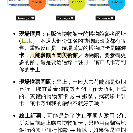
現場購買：
有販售博物館卡的博物館參考網址
(
link
) - 不過大部份知名的博物館應該都有販
售。重點反而是：現場購買的博物館卡是
臨時
卡
，
只能參觀五間美術館
／博物館。要參觀更
多的館，還是要透過線上註冊，讓正式卡寄到
你的手上。
現場購票問題：
呈上，一般人去荷蘭都是短期
旅行，哪有黃金時間等五個工作天收到正式
的、實體的博物館卡呢 → 那麼，我就線上訂
卡，讓卡寄到我的旅館不就好了嗎？
線上訂票：
可能是為了防止歪國人濫用 (?) ,
所以目前線上購買博物館卡，只能用荷蘭當地
銀行的帳戶進行扣款 → 所以，如果你是短期