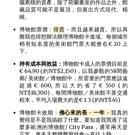
腦累積的資產，除了荷蘭畫派的作品之外，館
藏品質可能不是最頂，但展出方式現代、精
緻。
博物館票價：
很貴
- 而且越來越貴。所以再
難我也得想辦法辦理博物館卡進場。每個城市
稍有知名度的美術館門票大都會在€ 20 上
下。
持有成本與效益：
博物館卡成人的票價目前是
€ 64,90 (約NT$2,150)，以我參觀的58間藝
廊/ 美術館／博物館中，所需要的門票應該遠
超過€ 600, 所以大約省了€ 550 (約
NT$18,700)，每間博物館／美術館不算交通
程本，平均入場費大約是€ 1.3 (約NT$45)
博物館卡效期：
佛心來的長 - 一年 -
我真的
覺得是不是我搞錯了什麼。要知道我買過了這
麼多歐洲的博物館/ City Pass，通常兩天是
正常，更多天整體費用就會一直往上墊…。