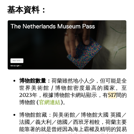
基本資料：
博物館數量：
荷蘭雖然地小人少，但可能是全
世界美術館 / 博物館密度最高的國家。至
2023年，根據博物館卡網站顯示，有
517
間的
博物館 (
官網連結
)。
博物館館藏：與美術館／博物館大國 英國／
法國／義大利／德國／西班牙相較，荷蘭主要
能靠著的就是曾經因為海上霸權及精明的貿易