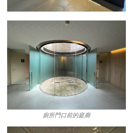
廁所門口前的庭廊