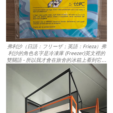
弗利沙（日語：フリーザ；英語：Frieza）弗
利沙的角色名字是冷凍庫 (Freezer)英文裡的
雙關語 - 所以我才會在旅舍的冰箱上看到它…