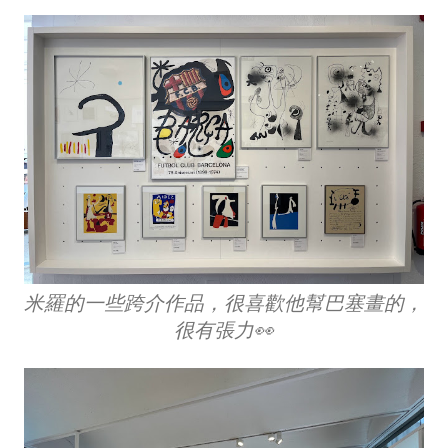
米羅的一些跨介作品，很喜歡他幫巴塞畫的，
很有張力👀