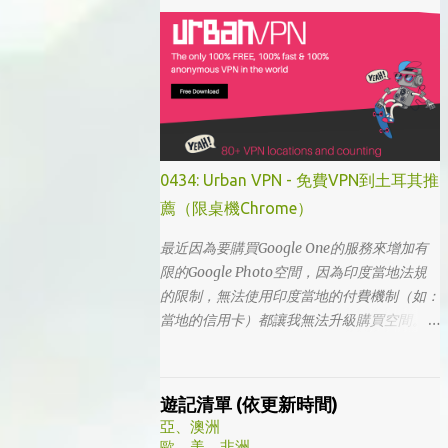
「我的大叔」這個劇名是直接把這部劇放掉
的，想說該不會為了要創造話題，所以硬拍一
部老少配的題材吧。加上男女主角都不認識，
所以一直到播出了三、四集開始好評不斷，加
上面臨了美、日、韓劇的劇荒，個人又特愛喪
劇，我硬是在找出來看了一次…。 不得不說，
開頭的辦公室場景，打昆蟲的的情節和打在代
表頭上奇異動畫，讓我以為這是次世代的搞笑
0434: Urban VPN - 免費VPN到土耳其推
辦公室劇。第一集看完的時候，說真的還真不
薦（限桌機Chrome）
知道這部劇集要表達什麼 - 因為開頭讓我覺得
無厘頭的場景和後續開始步入至安的黑暗世
最近因為要購買Google One的服務來增加有
界，讓我好難入戲。 為什麼要作這飄蟲視角?
限的Google Photo空間，因為印度當地法規
為什麼要加這些星星? 所以當我推這部戲給朋
的限制，無法使用印度當地的付費機制（如：
友的時候，我和朋友說一定要撐過第一集，過
當地的信用卡）都讓我無法升級購買空間。因
了就沒事了… 很可惜的是，當後面我每集都看
此在當了幾年印度人後，我決定舉家（？）移
到落淚的時候，我朋友無法體會，因為她在第
往土耳其。在搬簽的過程中，網路上的教學文
一集就陣亡了。 題外話，整部影集完結後，
不少，而且還bundle了不少近年常提到的
遊記清單 (依更新時間)
我還是在劇荒中，再重看第一集，意外的覺得
VPN，像是NordVPN/ Surfshark等…但因為這
亞、澳洲
發現角色們的另外一面。像是大叔上班時原來
些VPN服務都已經沒有免費的試用期了… 在花
歐、美、非洲