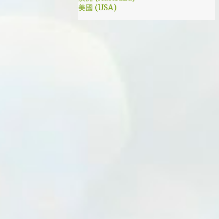
美國 (USA)
我就是PB的劇迷呀!!! 這應該是很感人的橋
段，但怎麼腦海中覺得奶奶好像和ET一樣要
飛往月球了… 看到這的時候只覺得大叔身體真
是好，我應該已經無法揹著媽...