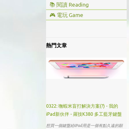
📚 閱讀 Reading
▸ 投資理財
🎮 電玩 Game
▸ 經營管理
▸ 全部心得
▸ 人文史地
▸ Steam/ PC
▸ 小說傳記
▸ 主機/ Console
熱門文章
▸ 藝術設計
0322: 嘸蝦米盲打解決方案(?) - 我的
iPad新伙伴 - 羅技K380 多工藍牙鍵盤
想買一個鍵盤給iPad用是一個有點久遠的願