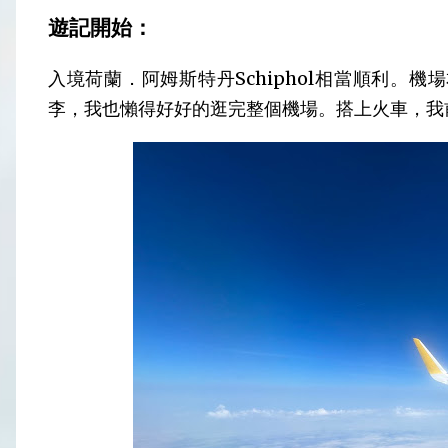
遊記開始：
入境荷蘭．阿姆斯特丹Schiphol相當順利。
李，我也懶得好好的逛完整個機場。搭上火車，我前往Host