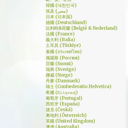
是講冷笑話的高手；至安那張毫無感情的臉，
了幾個小時試了一下，目前與大家推薦的是
韓國 (대한민국)
讓人恐懼；另外大叔老婆偷情偷的天經地義，
埃及 (مصر)
Urban VPN
無負擔，也讓我嚇到。 看這鏡頭有時候都不
日本 (日本国)
德國 (Deutschland)
知道老婆怎麼會回心轉意。 如同版友們所津
比利時&荷蘭 (België & Nederland)
津樂道的，這部劇的細節很多，值得細細品嚐
法國 (France)
的對話其實摘錄不完。但對我而言整部劇會燒
義大利 (Italia)
了起來，應該是從第四集，大叔把至安找進辦
土耳其 (Türkiye)
公室談判開始 - 因為在當下風向完全測不出
泰國 (ประเทศไทย)
來。這太不韓劇了；接著至安把都俊永代表玩
俄羅斯 (Россия)
芬蘭 (Suomi)
弄掌心的談判…這倒底是怎麼樣風格的劇集，
瑞典 (Sverige)
難倒是推理劇嗎? 但是主角三兄弟與媽媽的鬥
挪威 (Norge)
嘴，這不應該是家庭劇嗎? 說到家庭劇，這部
丹麥 (Danmark)
劇我第一個哭點和男女主角無關，而是在大哥
瑞士 (Confœderatio Helvetica)
被罵，媽媽放下便當離開，之後對他微笑的那
希臘 (Ελληνική)
葡萄牙 (Portugal)
場戲。然後我知道，我放不下這部劇了。 但
西班牙 (España)
這編劇藥下的好猛，同一集還不肯放手。結尾
捷克 (Česká)
細節就不說了，硬是收的漂亮 - 這麼棒的劇才
奧地利 (Österreich)
第四集，不禁讓我倍感期待，也開始每週期待
英國 (United Kingdom)
上演的時間。 還加了Prison Break的梗，剛好
澳洲 (Australia)