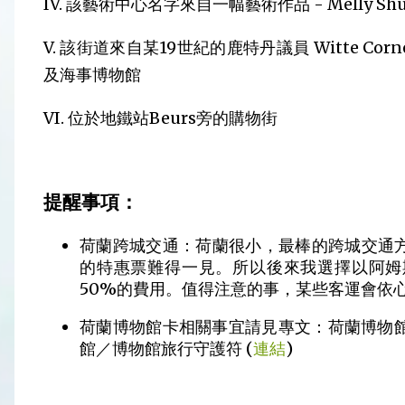
IV. 該藝術中心名字來自一幅藝術作品 - Melly Shum 
V. 該街道來自某19世紀的鹿特丹議員 Witte Cor
及海事博物館
VI. 位於地鐵站Beurs旁的購物街
提醒事項：
荷蘭跨城交通：荷蘭很小，最棒的跨城交通
的特惠票難得一見。所以後來我選擇以阿姆
50%的費用。值得注意的事，某些客運會依心情del
荷蘭博物館卡相關事宜請見專文：荷蘭博物館卡 (M
館／博物館旅行守護符 (
連結
)