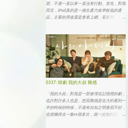
望。不過一直以來一直沒有行動。首先，對我
而言，iPad真的是一個生產力效率較低的產
品，主要的用途還是拿來上網、看影片、看小
說。真的要打文章、作設計，簡單coding的時
候，一台電腦還是首選，筆電次之 (因為我外
出不太想帶滑鼠，所以動作還是比較慢)，這
兩者還是有效率多了。 想來想去，iPad能夠
比電腦還有生產力的部份可能會落在畫圖這一
塊吧... 可惜大一畫了一個學期的蛋之後，我就
知道我在這一塊應該是沒啥天份的XD
0337: 韓劇 我的大叔 雜感
「我的大叔」對我是一部會埋在記憶裡的劇，
也許對許多人也是。想寫雜感是在大約看到一
半的時候的時候，不過有自知之明會寫不好，
也很懶得去一集re很多次，就一次拖到我人生
的彎轉過幾個，才寫下心得。 第一眼看到