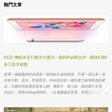
▸ 主機/ Console
熱門文章
▸ 藝術設計
0322: 嘸蝦米盲打解決方案(?) - 我的iPad新伙伴 - 羅技K380
多工藍牙鍵盤
想買一個鍵盤給iPad用是一個有點久遠的願望。不過一直以來一直
沒有行動。首先，對我而言，iPad真的是一個生產力效率較低的產
品，主要的用途還是拿來上網、看影片、看小說。真的要打文章、
作設計，簡單coding的時候，一台電腦還是首選，筆電次之 (因為我
外出不太想帶滑鼠，所以動作還是比較慢)，這兩者還是有效率多
了。 想來想去，iPad能夠比電腦還有生產力的部份可能會落在畫圖
這一塊吧... 可惜大一畫了一個學期的蛋之後，我就知道我在這一塊應