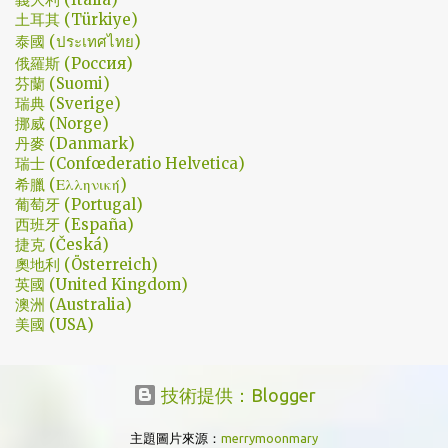
麼腦海中覺得奶奶好像和ET一樣要飛往月球了… 看到這的時候只覺
土耳其 (Türkiye)
得大叔身體真是好，我應該已經無法揹著媽...
泰國 (ประเทศไทย)
俄羅斯 (Россия)
芬蘭 (Suomi)
瑞典 (Sverige)
挪威 (Norge)
丹麥 (Danmark)
瑞士 (Confœderatio Helvetica)
希臘 (Ελληνική)
葡萄牙 (Portugal)
西班牙 (España)
捷克 (Česká)
奧地利 (Österreich)
英國 (United Kingdom)
澳洲 (Australia)
美國 (USA)
技術提供：Blogger
主題圖片來源：
merrymoonmary