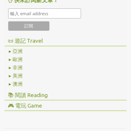
✋ 快來訂閱新文章！
📜 遊記 Travel
▸ 亞洲
▸ 歐洲
▸ 非洲
▸ 美洲
▸ 澳洲
📚 閱讀 Reading
▸ 投資理財
🎮 電玩 Game
▸ 經營管理
▸ 全部心得
▸ 人文史地
▸ Steam/ PC
▸ 小說傳記