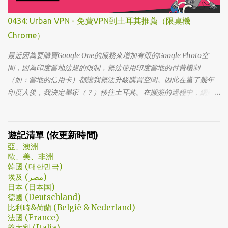
讓我好難入戲。 為什麼要作這飄蟲視角? 為什麼要加這些星星? 所以
當我推這部戲給朋友的時候，我和朋友說一定要撐過第一集，過了
0434: Urban VPN - 免費VPN到土耳其推薦（限桌機
就沒事了… 很可惜的是，當後面我每集都看到落淚的時候，我朋友無
Chrome）
法體會，因為她在第一集就陣亡了。 題外話，整部影集完結後，我
還是在劇荒中，再重看第一集，意外的覺得發現角色們的另外一
最近因為要購買Google One的服務來增加有限的Google Photo空
面。像是大叔上班時原來是講冷笑話的高手；至安那張毫無感情的
間，因為印度當地法規的限制，無法使用印度當地的付費機制
臉，讓人恐懼；另外大叔老婆偷情偷的天經地義，無負擔，也讓我
（如：當地的信用卡）都讓我無法升級購買空間。因此在當了幾年
嚇到。 看這鏡頭有時候都不知道老婆怎麼會回心轉意。 如同版友們
印度人後，我決定舉家（？）移往土耳其。在搬簽的過程中，網路
所津津樂道的，這部劇的細節很多，值得細細品嚐的對話其實摘錄
上的教學文不少，而且還bundle了不少近年常提到的VPN，像是
不完。但對我而言整部劇會燒了起來，應該是從第四集，大叔把至
NordVPN/ Surfshark等…但因為這些VPN服務都已經沒有免費的試用
安找進辦公室談判開始 - 因為在當下風向完全測不出來。這太不韓
期了… 在花了幾個小時試了一下，目前與大家推薦的是Urban VPN
遊記清單 (依更新時間)
劇了；接著至安把都俊永代表玩弄掌心的談判…這倒底是怎麼樣風格
亞、澳洲
的劇集，難倒是推理劇嗎? 但是主角三兄弟與媽媽的鬥嘴，這不應該
歐、美、非洲
是家庭劇嗎? 說到家庭劇，這部劇我第一個哭點和男女主角無關，而
韓國 (대한민국)
是在大哥被罵，媽媽放下便當離開，之後對他微笑的那場戲。然後
埃及 (مصر)
我知道，我放不下這部劇了。 但這編劇藥下的好猛，同一集還不肯
日本 (日本国)
德國 (Deutschland)
放手。結尾細節就不說了，硬是收的漂亮 - 這麼棒的劇才第四集，
比利時&荷蘭 (België & Nederland)
不禁讓我倍感期待，也開始每週期待上演的時間。 還加了Prison
法國 (France)
Break的梗，剛好我就是PB的劇迷呀!!! 這應該是很感人的橋段，但怎
義大利 (Italia)