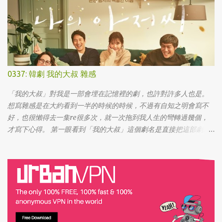
該是沒啥天份的XD
0337: 韓劇 我的大叔 雜感
「我的大叔」對我是一部會埋在記憶裡的劇，也許對許多人也是。
想寫雜感是在大約看到一半的時候的時候，不過有自知之明會寫不
好，也很懶得去一集re很多次，就一次拖到我人生的彎轉過幾個，
才寫下心得。 第一眼看到「我的大叔」這個劇名是直接把這部劇放
掉的，想說該不會為了要創造話題，所以硬拍一部老少配的題材
吧。加上男女主角都不認識，所以一直到播出了三、四集開始好評
不斷，加上面臨了美、日、韓劇的劇荒，個人又特愛喪劇，我硬是
在找出來看了一次…。 不得不說，開頭的辦公室場景，打昆蟲的的情
節和打在代表頭上奇異動畫，讓我以為這是次世代的搞笑辦公室
劇。第一集看完的時候，說真的還真不知道這部劇集要表達什麼 -
因為開頭讓我覺得無厘頭的場景和後續開始步入至安的黑暗世界，