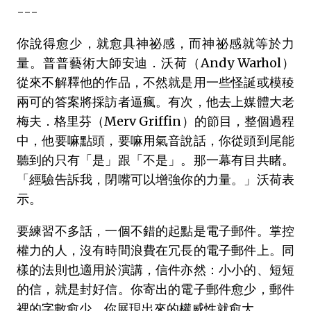
---
你說得愈少，就愈具神祕感，而神祕感就等於力
量。普普藝術大師安迪．沃荷（Andy Warhol）
從來不解釋他的作品，不然就是用一些怪誕或模稜
兩可的答案將採訪者逼瘋。有次，他去上媒體大老
梅夫．格里芬（Merv Griffin）的節目，整個過程
中，他要嘛點頭，要嘛用氣音說話，你從頭到尾能
聽到的只有「是」跟「不是」。那一幕有目共睹。
「經驗告訴我，閉嘴可以增強你的力量。」沃荷表
示。
要練習不多話，一個不錯的起點是電子郵件。掌控
權力的人，沒有時間浪費在冗長的電子郵件上。同
樣的法則也適用於演講，信件亦然：小小的、短短
的信，就是封好信。你寄出的電子郵件愈少，郵件
裡的字數愈少，你展現出來的權威性就愈大。