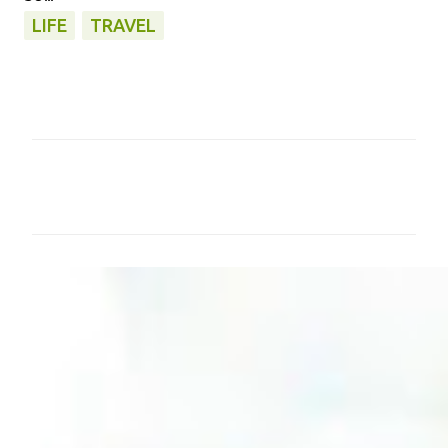
LIFE
TRAVEL
留
言