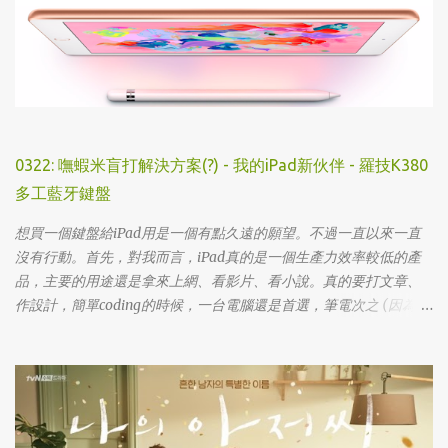
0322: 嘸蝦米盲打解決方案(?) - 我的iPad新伙伴 - 羅技K380
多工藍牙鍵盤
想買一個鍵盤給iPad用是一個有點久遠的願望。不過一直以來一直
沒有行動。首先，對我而言，iPad真的是一個生產力效率較低的產
品，主要的用途還是拿來上網、看影片、看小說。真的要打文章、
作設計，簡單coding的時候，一台電腦還是首選，筆電次之 (因為我
外出不太想帶滑鼠，所以動作還是比較慢)，這兩者還是有效率多
了。 想來想去，iPad能夠比電腦還有生產力的部份可能會落在畫圖
這一塊吧... 可惜大一畫了一個學期的蛋之後，我就知道我在這一塊應
該是沒啥天份的XD