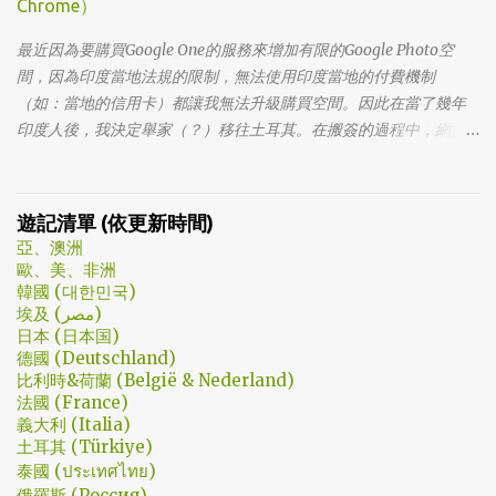
Chrome）
法體會，因為她在第一集就陣亡了。 題外話，整部影集完結後，我
還是在劇荒中，再重看第一集，意外的覺得發現角色們的另外一
最近因為要購買Google One的服務來增加有限的Google Photo空
面。像是大叔上班時原來是講冷笑話的高手；至安那張毫無感情的
間，因為印度當地法規的限制，無法使用印度當地的付費機制
臉，讓人恐懼；另外大叔老婆偷情偷的天經地義，無負擔，也讓我
（如：當地的信用卡）都讓我無法升級購買空間。因此在當了幾年
嚇到。 看這鏡頭有時候都不知道老婆怎麼會回心轉意。 如同版友們
印度人後，我決定舉家（？）移往土耳其。在搬簽的過程中，網路
所津津樂道的，這部劇的細節很多，值得細細品嚐的對話其實摘錄
上的教學文不少，而且還bundle了不少近年常提到的VPN，像是
不完。但對我而言整部劇會燒了起來，應該是從第四集，大叔把至
NordVPN/ Surfshark等…但因為這些VPN服務都已經沒有免費的試用
安找進辦公室談判開始 - 因為在當下風向完全測不出來。這太不韓
期了… 在花了幾個小時試了一下，目前與大家推薦的是Urban VPN
遊記清單 (依更新時間)
劇了；接著至安把都俊永代表玩弄掌心的談判…這倒底是怎麼樣風格
亞、澳洲
的劇集，難倒是推理劇嗎? 但是主角三兄弟與媽媽的鬥嘴，這不應該
歐、美、非洲
是家庭劇嗎? 說到家庭劇，這部劇我第一個哭點和男女主角無關，而
韓國 (대한민국)
是在大哥被罵，媽媽放下便當離開，之後對他微笑的那場戲。然後
埃及 (مصر)
我知道，我放不下這部劇了。 但這編劇藥下的好猛，同一集還不肯
日本 (日本国)
德國 (Deutschland)
放手。結尾細節就不說了，硬是收的漂亮 - 這麼棒的劇才第四集，
比利時&荷蘭 (België & Nederland)
不禁讓我倍感期待，也開始每週期待上演的時間。 還加了Prison
法國 (France)
Break的梗，剛好我就是PB的劇迷呀!!! 這應該是很感人的橋段，但怎
義大利 (Italia)
麼腦海中覺得奶奶好像和ET一樣要飛往月球了… 看到這的時候只覺
土耳其 (Türkiye)
得大叔身體真是好，我應該已經無法揹著媽...
泰國 (ประเทศไทย)
俄羅斯 (Россия)