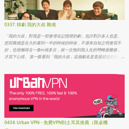
0337: 韓劇 我的大叔 雜感
「我的大叔」對我是一部會埋在記憶裡的劇，也許對許多人也是。
想寫雜感是在大約看到一半的時候的時候，不過有自知之明會寫不
好，也很懶得去一集re很多次，就一次拖到我人生的彎轉過幾個，
才寫下心得。 第一眼看到「我的大叔」這個劇名是直接把這部劇放
掉的，想說該不會為了要創造話題，所以硬拍一部老少配的題材
吧。加上男女主角都不認識，所以一直到播出了三、四集開始好評
不斷，加上面臨了美、日、韓劇的劇荒，個人又特愛喪劇，我硬是
在找出來看了一次…。 不得不說，開頭的辦公室場景，打昆蟲的的情
節和打在代表頭上奇異動畫，讓我以為這是次世代的搞笑辦公室
劇。第一集看完的時候，說真的還真不知道這部劇集要表達什麼 -
因為開頭讓我覺得無厘頭的場景和後續開始步入至安的黑暗世界，
讓我好難入戲。 為什麼要作這飄蟲視角? 為什麼要加這些星星? 所以
當我推這部戲給朋友的時候，我和朋友說一定要撐過第一集，過了
0434: Urban VPN - 免費VPN到土耳其推薦（限桌機
就沒事了… 很可惜的是，當後面我每集都看到落淚的時候，我朋友無