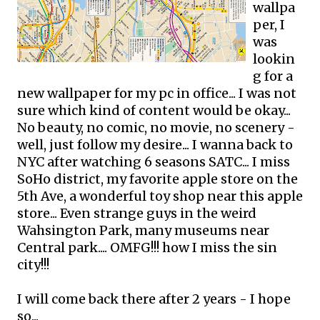
wallpa
per, I
was
lookin
g for a
new wallpaper for my pc in office... I was not
sure which kind of content would be okay...
No beauty, no comic, no movie, no scenery -
well, just follow my desire... I wanna back to
NYC after watching 6 seasons SATC... I miss
SoHo district, my favorite apple store on the
5th Ave, a wonderful toy shop near this apple
store... Even strange guys in the weird
Wahsington Park, many museums near
Central park.... OMFG!!! how I miss the sin
city!!!
I will come back there after 2 years - I hope
so...