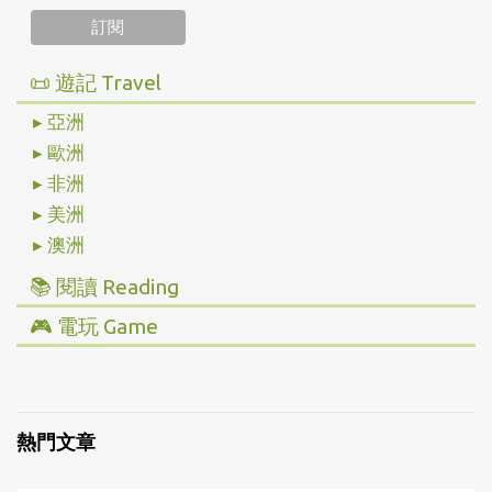
📜 遊記 Travel
▸ 亞洲
▸ 歐洲
▸ 非洲
▸ 美洲
▸ 澳洲
📚 閱讀 Reading
▸ 投資理財
🎮 電玩 Game
▸ 經營管理
▸ 全部心得
▸ 人文史地
▸ Steam/ PC
▸ 小說傳記
▸ 主機/ Console
熱門文章
▸ 藝術設計