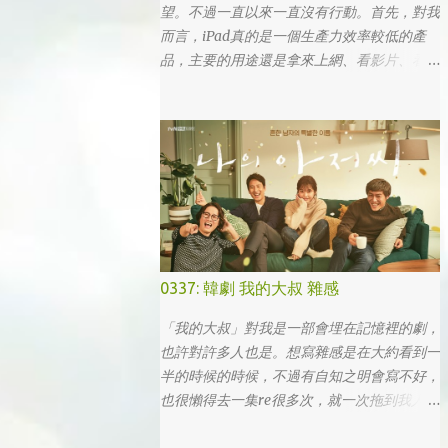
望。不過一直以來一直沒有行動。首先，對我
而言，iPad真的是一個生產力效率較低的產
品，主要的用途還是拿來上網、看影片、看小
說。真的要打文章、作設計，簡單coding的時
候，一台電腦還是首選，筆電次之 (因為我外
出不太想帶滑鼠，所以動作還是比較慢)，這
兩者還是有效率多了。 想來想去，iPad能夠
比電腦還有生產力的部份可能會落在畫圖這一
塊吧... 可惜大一畫了一個學期的蛋之後，我就
知道我在這一塊應該是沒啥天份的XD
0337: 韓劇 我的大叔 雜感
「我的大叔」對我是一部會埋在記憶裡的劇，
也許對許多人也是。想寫雜感是在大約看到一
半的時候的時候，不過有自知之明會寫不好，
也很懶得去一集re很多次，就一次拖到我人生
的彎轉過幾個，才寫下心得。 第一眼看到