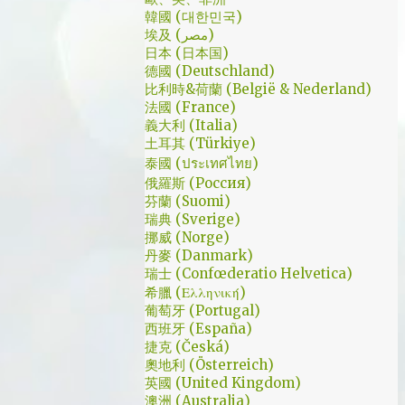
是講冷笑話的高手；至安那張毫無感情的臉，
了幾個小時試了一下，目前與大家推薦的是
韓國 (대한민국)
讓人恐懼；另外大叔老婆偷情偷的天經地義，
埃及 (مصر)
Urban VPN
無負擔，也讓我嚇到。 看這鏡頭有時候都不
日本 (日本国)
德國 (Deutschland)
知道老婆怎麼會回心轉意。 如同版友們所津
比利時&荷蘭 (België & Nederland)
津樂道的，這部劇的細節很多，值得細細品嚐
法國 (France)
的對話其實摘錄不完。但對我而言整部劇會燒
義大利 (Italia)
了起來，應該是從第四集，大叔把至安找進辦
土耳其 (Türkiye)
公室談判開始 - 因為在當下風向完全測不出
泰國 (ประเทศไทย)
來。這太不韓劇了；接著至安把都俊永代表玩
俄羅斯 (Россия)
芬蘭 (Suomi)
弄掌心的談判…這倒底是怎麼樣風格的劇集，
瑞典 (Sverige)
難倒是推理劇嗎? 但是主角三兄弟與媽媽的鬥
挪威 (Norge)
嘴，這不應該是家庭劇嗎? 說到家庭劇，這部
丹麥 (Danmark)
劇我第一個哭點和男女主角無關，而是在大哥
瑞士 (Confœderatio Helvetica)
被罵，媽媽放下便當離開，之後對他微笑的那
希臘 (Ελληνική)
葡萄牙 (Portugal)
場戲。然後我知道，我放不下這部劇了。 但
西班牙 (España)
這編劇藥下的好猛，同一集還不肯放手。結尾
捷克 (Česká)
細節就不說了，硬是收的漂亮 - 這麼棒的劇才
奧地利 (Österreich)
第四集，不禁讓我倍感期待，也開始每週期待
英國 (United Kingdom)
上演的時間。 還加了Prison Break的梗，剛好
澳洲 (Australia)