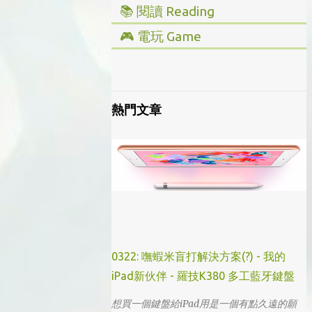
📚 閱讀 Reading
▸ 投資理財
🎮 電玩 Game
▸ 經營管理
▸ 全部心得
▸ 人文史地
▸ Steam/ PC
▸ 小說傳記
▸ 主機/ Console
熱門文章
▸ 藝術設計
0322: 嘸蝦米盲打解決方案(?) - 我的
iPad新伙伴 - 羅技K380 多工藍牙鍵盤
想買一個鍵盤給iPad用是一個有點久遠的願