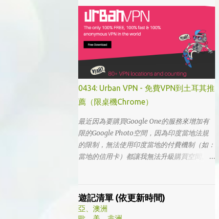
「我的大叔」這個劇名是直接把這部劇放掉
的，想說該不會為了要創造話題，所以硬拍一
部老少配的題材吧。加上男女主角都不認識，
所以一直到播出了三、四集開始好評不斷，加
上面臨了美、日、韓劇的劇荒，個人又特愛喪
劇，我硬是在找出來看了一次…。 不得不說，
開頭的辦公室場景，打昆蟲的的情節和打在代
表頭上奇異動畫，讓我以為這是次世代的搞笑
0434: Urban VPN - 免費VPN到土耳其推
辦公室劇。第一集看完的時候，說真的還真不
薦（限桌機Chrome）
知道這部劇集要表達什麼 - 因為開頭讓我覺得
無厘頭的場景和後續開始步入至安的黑暗世
最近因為要購買Google One的服務來增加有
界，讓我好難入戲。 為什麼要作這飄蟲視角?
限的Google Photo空間，因為印度當地法規
為什麼要加這些星星? 所以當我推這部戲給朋
的限制，無法使用印度當地的付費機制（如：
友的時候，我和朋友說一定要撐過第一集，過
當地的信用卡）都讓我無法升級購買空間。因
了就沒事了… 很可惜的是，當後面我每集都看
此在當了幾年印度人後，我決定舉家（？）移
到落淚的時候，我朋友無法體會，因為她在第
往土耳其。在搬簽的過程中，網路上的教學文
一集就陣亡了。 題外話，整部影集完結後，
不少，而且還bundle了不少近年常提到的
遊記清單 (依更新時間)
我還是在劇荒中，再重看第一集，意外的覺得
VPN，像是NordVPN/ Surfshark等…但因為這
亞、澳洲
發現角色們的另外一面。像是大叔上班時原來
些VPN服務都已經沒有免費的試用期了… 在花
歐、美、非洲