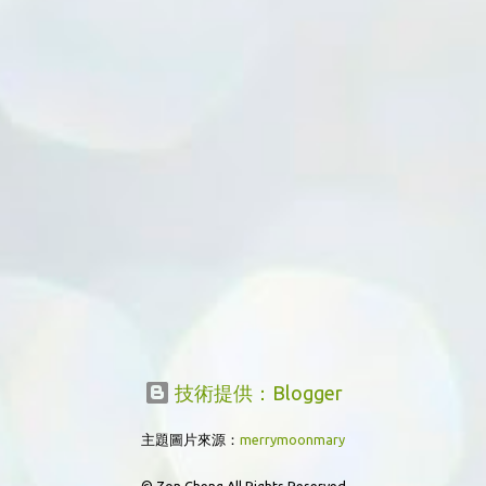
技術提供：Blogger
主題圖片來源：
merrymoonmary
© Zon Cheng All Rights Reserved