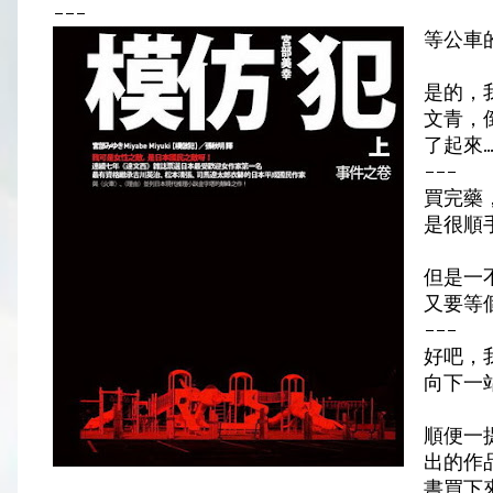
---
等公車的
是的，
文青，
了起來.
---
買完藥，
是很順手.
但是一
又要等個
---
好吧，我
向下一站.
順便一
出的作品
書買下來