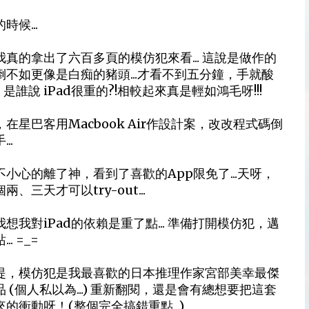
時候...
我真的拿出了六百多頁的模仿犯來看... 這說是做作的
倒不如更像是白痴的豬頭...才看不到五分鐘，手就酸
.. 是誰說 iPad很重的?!相較起來真是輕如鴻毛呀!!!
在星巴客用Macbook Air作設計案，改改程式碼倒
..
不小心的離了神，看到了喜歡的App限免了...天呀，
兩、三天才可以try-out...
想我對iPad的依賴是重了點... 準備打開模仿犯，邁
.. =_=
提，模仿犯是我最喜歡的日本推理作家宮部美幸最傑
 (個人私以為...) 重新翻閱，還是會有總想要把這套
的衝動呀！(整個完全搞錯重點...)