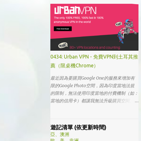
「我的大叔」這個劇名是直接把這部劇放掉
的，想說該不會為了要創造話題，所以硬拍一
部老少配的題材吧。加上男女主角都不認識，
所以一直到播出了三、四集開始好評不斷，加
上面臨了美、日、韓劇的劇荒，個人又特愛喪
劇，我硬是在找出來看了一次…。 不得不說，
開頭的辦公室場景，打昆蟲的的情節和打在代
表頭上奇異動畫，讓我以為這是次世代的搞笑
0434: Urban VPN - 免費VPN到土耳其推
辦公室劇。第一集看完的時候，說真的還真不
薦（限桌機Chrome）
知道這部劇集要表達什麼 - 因為開頭讓我覺得
無厘頭的場景和後續開始步入至安的黑暗世
最近因為要購買Google One的服務來增加有
界，讓我好難入戲。 為什麼要作這飄蟲視角?
限的Google Photo空間，因為印度當地法規
為什麼要加這些星星? 所以當我推這部戲給朋
的限制，無法使用印度當地的付費機制（如：
友的時候，我和朋友說一定要撐過第一集，過
當地的信用卡）都讓我無法升級購買空間。因
了就沒事了… 很可惜的是，當後面我每集都看
此在當了幾年印度人後，我決定舉家（？）移
到落淚的時候，我朋友無法體會，因為她在第
往土耳其。在搬簽的過程中，網路上的教學文
一集就陣亡了。 題外話，整部影集完結後，
不少，而且還bundle了不少近年常提到的
遊記清單 (依更新時間)
我還是在劇荒中，再重看第一集，意外的覺得
VPN，像是NordVPN/ Surfshark等…但因為這
亞、澳洲
發現角色們的另外一面。像是大叔上班時原來
些VPN服務都已經沒有免費的試用期了… 在花
歐、美、非洲