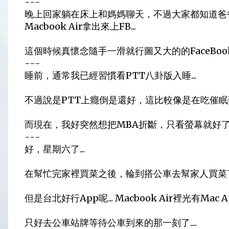
---
晚上回家躺在床上和媽媽聊天，不過大家都知道爸
Macbook Air拿出來上FB...
這個時候真懷念隨手一滑就行圖又大的的FaceBook A
---
睡前，通常我已經習慣看PTT八卦版入睡...
不過說是PTT上癮倒是還好，這比較像是在吃催眠藥.
而現在，我好突然想把MBA折斷，只看螢幕就好了...
---
好，星期六了...
在幫忙完家裡買菜之後，輪到搭公車去幫家人買菜了.
但是台北好行App呢... Macbook Air裡光有Mac
只好去公車站牌等待公車到來的那一刻了....