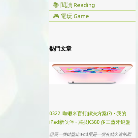
📚 閱讀 Reading
▸ 投資理財
🎮 電玩 Game
▸ 經營管理
▸ 全部心得
▸ 人文史地
▸ Steam/ PC
▸ 小說傳記
▸ 主機/ Console
熱門文章
▸ 藝術設計
0322: 嘸蝦米盲打解決方案(?) - 我的
iPad新伙伴 - 羅技K380 多工藍牙鍵盤
想買一個鍵盤給iPad用是一個有點久遠的願