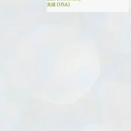
美國 (USA)
我就是PB的劇迷呀!!! 這應該是很感人的橋
段，但怎麼腦海中覺得奶奶好像和ET一樣要
飛往月球了… 看到這的時候只覺得大叔身體真
是好，我應該已經無法揹著媽...