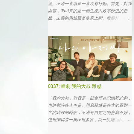
望。不過一直以來一直沒有行動。首先，對我
而言，iPad真的是一個生產力效率較低的產
品，主要的用途還是拿來上網、看影片、看小
說。真的要打文章、作設計，簡單coding的時
候，一台電腦還是首選，筆電次之 (因為我外
出不太想帶滑鼠，所以動作還是比較慢)，這
兩者還是有效率多了。 想來想去，iPad能夠
比電腦還有生產力的部份可能會落在畫圖這一
塊吧... 可惜大一畫了一個學期的蛋之後，我就
知道我在這一塊應該是沒啥天份的XD
0337: 韓劇 我的大叔 雜感
「我的大叔」對我是一部會埋在記憶裡的劇，
也許對許多人也是。想寫雜感是在大約看到一
半的時候的時候，不過有自知之明會寫不好，
也很懶得去一集re很多次，就一次拖到我人生
的彎轉過幾個，才寫下心得。 第一眼看到