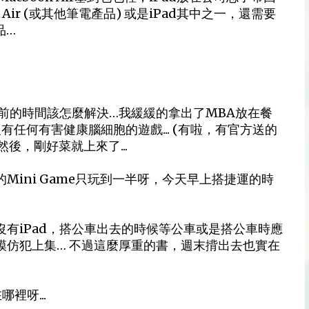
 Air (或其他筆電產品) 或是iPad其中之一，還需要
品…
前的時間該怎麼解決…我緩緩的拿出了MBA放在餐
全沒有任何有害健康腦細胞的遊戲... (有啦，有官方送的
…然後，剛好菜就上來了...
ies新的Mini Game只玩到一半呀，今天早上搭捷運的時
天沒有iPad，搭公車出去的時候等公車或是搭公車時應
的模仿犯上集… 不過這麼厚重的書，週末揹出去也實在
裡呀...