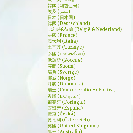
是講冷笑話的高手；至安那張毫無感情的臉，
了幾個小時試了一下，目前與大家推薦的是
韓國 (대한민국)
讓人恐懼；另外大叔老婆偷情偷的天經地義，
埃及 (مصر)
Urban VPN
無負擔，也讓我嚇到。 看這鏡頭有時候都不
日本 (日本国)
德國 (Deutschland)
知道老婆怎麼會回心轉意。 如同版友們所津
比利時&荷蘭 (België & Nederland)
津樂道的，這部劇的細節很多，值得細細品嚐
法國 (France)
的對話其實摘錄不完。但對我而言整部劇會燒
義大利 (Italia)
了起來，應該是從第四集，大叔把至安找進辦
土耳其 (Türkiye)
公室談判開始 - 因為在當下風向完全測不出
泰國 (ประเทศไทย)
來。這太不韓劇了；接著至安把都俊永代表玩
俄羅斯 (Россия)
芬蘭 (Suomi)
弄掌心的談判…這倒底是怎麼樣風格的劇集，
瑞典 (Sverige)
難倒是推理劇嗎? 但是主角三兄弟與媽媽的鬥
挪威 (Norge)
嘴，這不應該是家庭劇嗎? 說到家庭劇，這部
丹麥 (Danmark)
劇我第一個哭點和男女主角無關，而是在大哥
瑞士 (Confœderatio Helvetica)
被罵，媽媽放下便當離開，之後對他微笑的那
希臘 (Ελληνική)
葡萄牙 (Portugal)
場戲。然後我知道，我放不下這部劇了。 但
西班牙 (España)
這編劇藥下的好猛，同一集還不肯放手。結尾
捷克 (Česká)
細節就不說了，硬是收的漂亮 - 這麼棒的劇才
奧地利 (Österreich)
第四集，不禁讓我倍感期待，也開始每週期待
英國 (United Kingdom)
上演的時間。 還加了Prison Break的梗，剛好
澳洲 (Australia)