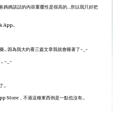
爸媽媽談話的內容重覆性是很高的…所以我只好把
pp...
.. 因為我大約看三篇文章我就會睡著了~_~
 ~_~
..
 App Store，不過這種東西倒是一點也沒有...