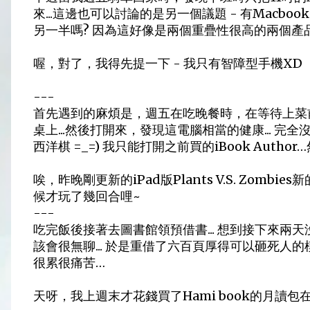
來...這邊也可以討論的是另一個議題 - 有Macbook
另一半嗎? 因為這好像是兩個重疊性很高的兩個產
喔，對了，我得先提一下 - 我只有智障型手機XD
---
首先遇到的麻煩是，週五在吃晚餐時，在等待上菜
桌上...然後打開來，發現這電腦相當的健康... 完
西洋棋 =_=) 我只能打開之前買的iBook Author
唉，昨晚剛更新的iPad版Plants V.S. Zomb
候才玩了幾回合哩~
---
吃完飯後接著去圖書館領預借書... 想到接下來兩
該會很無聊... 於是重借了六百頁厚得可以砸死人
很累很痛苦…
天呀，我上週末才花錢買了Hami book的月讀包在哪