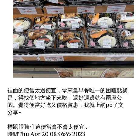
裡面的便當太過便宜，拿來當早餐唯一的困難點就
是，得找個地方坐下來吃。還好週邊就有兩座公
園。覺得便當好吃又價格實惠，我就上網po了文
分享~
標題[問卦] 這便當會不會太便宜…
時間Thu Apr 20 08:46:45 2023