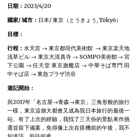
日期：
2023/4/20
國家/ 城市：
日本/ 東京（とうきょう, Tōkyō）
目標：
行程：
水天宫 → 東京都現代美術館 → 東京楽天地
浅草ビル → 東京大清真寺 → SOMPO美術館→ 宮
下公園 → 任天堂 東京旗艦店 → 中華そば専門 田
中そば店 → 東急プラザ渋谷
遊記開始：
與2017年「名古屋→青森→東京」三角形般的旅行
一樣，東京這個大都會又成為我日本旅行的最後一
站。有了上次的經驗，我找了三天份的景點來作挑
選並留下備案，免得像上次在搭機前的午後，我不
知道該，前往何處。