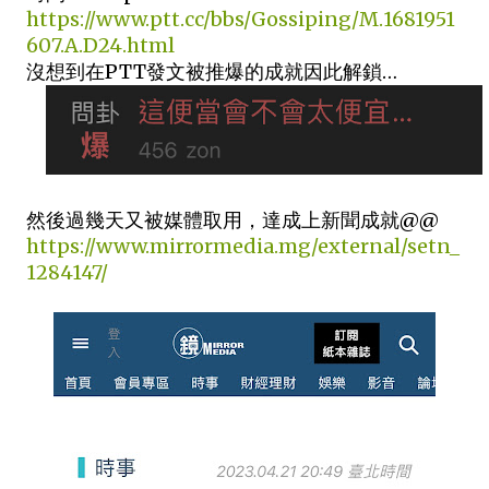
https://www.ptt.cc/bbs/Gossiping/M.1681951
607.A.D24.html
沒想到在PTT發文被推爆的成就因此解鎖…
然後過幾天又被媒體取用，達成上新聞成就@@
https://www.mirrormedia.mg/external/setn_
1284147/