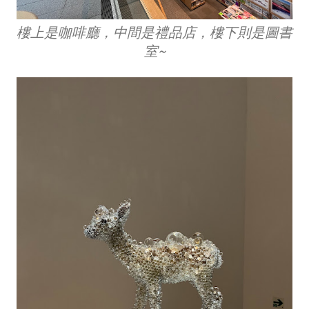
樓上是咖啡廳，中間是禮品店，樓下則是圖書
室~