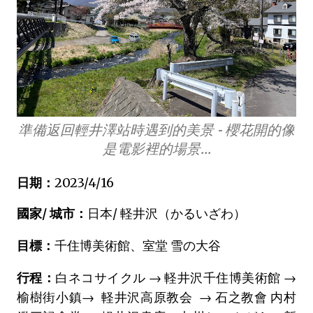
準備返回輕井澤站時遇到的美景 - 櫻花開的像
是電影裡的場景...
日期：
2023/4/16
國家/ 城市：
日本/ 軽井沢（かるいざわ）
目標：
千住博美術館、室堂 雪の大谷
行程：
白ネコサイクル → 軽井沢千住博美術館 →
榆樹街小鎮→ 軽井沢高原教会 → 石之教會 内村