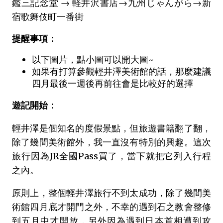
鑑三記念堂 → 軽井沢書店→九州じゃんがら→新
宿歌舞伎町一番街
提醒事項：
以下圖片，點小圖可以開大圖~
如果有打算參觀輕井澤美術館的話，那麼建議
四月最後一週後再前往會是比較好的選擇
遊記開始：
輕井澤是個知名的度假景點，但旅遊書籍翻了翻，
除了幾間美術館外，我一直沒有特別的興趣。這次
旅行因為JR全國Pass買了，當下就把它列入行程
之內。
原則上，整個輕井澤旅行不到太成功，除了幾間美
術館四月底才開門之外，不幸的遇到石之教會整修
到五月中才開放，另外因為遇到日本首相遭到攻