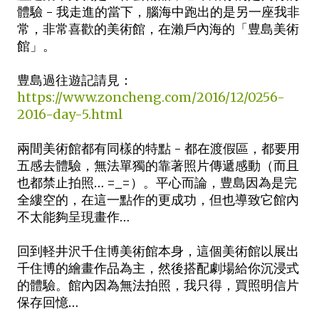
體驗 - 我走進的當下，腦海中跑出的是另一座我非
常，非常喜歡的美術館，在瀨戶內海的「豊島美術
館」。
豊島過往遊記請見：
https://www.zoncheng.com/2016/12/0256-
2016-day-5.html
兩間美術館都有同樣的特點 - 都在渡假區，都要用
五感去體驗，無法單獨的靠著照片傳遞感動（而且
也都禁止拍照… =_=）。平心而論，豊島因為是完
全縷空的，在這一點作的更成功，但也導致它館內
不太能夠呈現畫作…
回到軽井沢千住博美術館本身，這個美術館以展出
千住博的繪畫作品為主，然後搭配劇場給你沉浸式
的體驗。館內因為無法拍照，我只得，買照明信片
保存回憶…