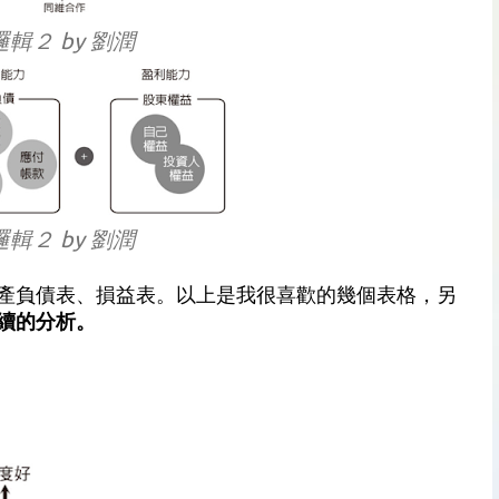
輯２ by 劉潤
輯２ by 劉潤
產負債表、損益表。以上是我很喜歡的幾個表格，另
續的分析。