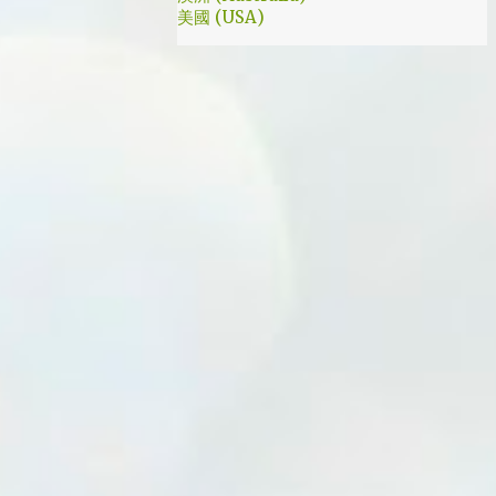
美國 (USA)
我就是PB的劇迷呀!!! 這應該是很感人的橋
段，但怎麼腦海中覺得奶奶好像和ET一樣要
飛往月球了… 看到這的時候只覺得大叔身體真
是好，我應該已經無法揹著媽...