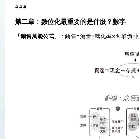
###
第二章：數位化最重要的是什麼？數字
「銷售萬能公式」
：銷售=流量×轉化率×客單價×
翻攝：底層邏