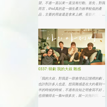
望。不過一直以來一直沒有行動。首先，對我
而言，iPad真的是一個生產力效率較低的產
品，主要的用途還是拿來上網、看影片、看小
說。真的要打文章、作設計，簡單coding的時
候，一台電腦還是首選，筆電次之 (因為我外
出不太想帶滑鼠，所以動作還是比較慢)，這
兩者還是有效率多了。 想來想去，iPad能夠
比電腦還有生產力的部份可能會落在畫圖這一
塊吧... 可惜大一畫了一個學期的蛋之後，我就
知道我在這一塊應該是沒啥天份的XD
0337: 韓劇 我的大叔 雜感
「我的大叔」對我是一部會埋在記憶裡的劇，
也許對許多人也是。想寫雜感是在大約看到一
半的時候的時候，不過有自知之明會寫不好，
也很懶得去一集re很多次，就一次拖到我人生
的彎轉過幾個，才寫下心得。 第一眼看到