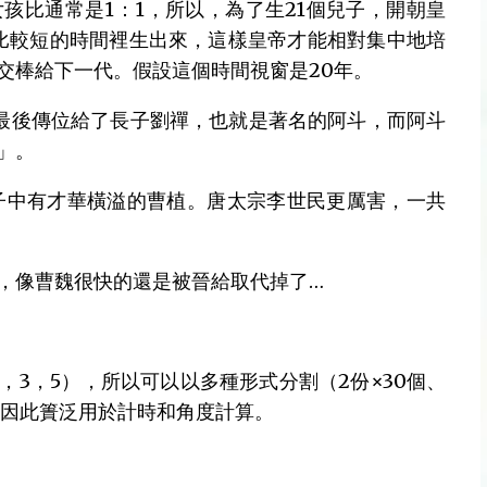
孩比通常是1：1，所以，為了生21個兒子，開朝皇
在比較短的時間裡生出來，這樣皇帝才能相對集中地培
交棒給下一代。假設這個時間視窗是20年。
最後傳位給了長子劉禪，也就是著名的阿斗，而阿斗
」。
子中有才華橫溢的曹植。唐太宗李世民更厲害，一共
，像曹魏很快的還是被晉給取代掉了…
，3，5），所以可以以多種形式分割（2份×30個、
個），因此簣泛用於計時和角度計算。