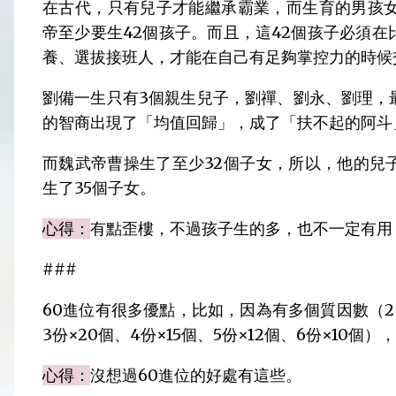
在古代，只有兒子才能繼承霸業，而生育的男孩女
帝至少要生42個孩子。而且，這42個孩子必須
養、選拔接班人，才能在自己有足夠掌控力的時候
劉備一生只有3個親生兒子，劉禪、劉永、劉理，
的智商出現了「均值回歸」，成了「扶不起的阿斗
而魏武帝曹操生了至少32個子女，所以，他的兒
生了35個子女。
心得：
有點歪樓，不過孩子生的多，也不一定有用
###
60進位有很多優點，比如，因為有多個質因數（2
3份×20個、4份×15個、5份×12個、6份×10
心得：
沒想過60進位的好處有這些。