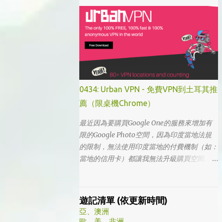
「我的大叔」這個劇名是直接把這部劇放掉
的，想說該不會為了要創造話題，所以硬拍一
部老少配的題材吧。加上男女主角都不認識，
所以一直到播出了三、四集開始好評不斷，加
上面臨了美、日、韓劇的劇荒，個人又特愛喪
劇，我硬是在找出來看了一次…。 不得不說，
開頭的辦公室場景，打昆蟲的的情節和打在代
表頭上奇異動畫，讓我以為這是次世代的搞笑
0434: Urban VPN - 免費VPN到土耳其推
辦公室劇。第一集看完的時候，說真的還真不
薦（限桌機Chrome）
知道這部劇集要表達什麼 - 因為開頭讓我覺得
無厘頭的場景和後續開始步入至安的黑暗世
最近因為要購買Google One的服務來增加有
界，讓我好難入戲。 為什麼要作這飄蟲視角?
限的Google Photo空間，因為印度當地法規
為什麼要加這些星星? 所以當我推這部戲給朋
的限制，無法使用印度當地的付費機制（如：
友的時候，我和朋友說一定要撐過第一集，過
當地的信用卡）都讓我無法升級購買空間。因
了就沒事了… 很可惜的是，當後面我每集都看
此在當了幾年印度人後，我決定舉家（？）移
到落淚的時候，我朋友無法體會，因為她在第
往土耳其。在搬簽的過程中，網路上的教學文
一集就陣亡了。 題外話，整部影集完結後，
不少，而且還bundle了不少近年常提到的
遊記清單 (依更新時間)
我還是在劇荒中，再重看第一集，意外的覺得
VPN，像是NordVPN/ Surfshark等…但因為這
亞、澳洲
發現角色們的另外一面。像是大叔上班時原來
些VPN服務都已經沒有免費的試用期了… 在花
歐、美、非洲