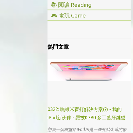
📚 閱讀 Reading
▸ 投資理財
🎮 電玩 Game
▸ 經營管理
▸ 全部心得
▸ 人文史地
▸ Steam/ PC
▸ 小說傳記
▸ 主機/ Console
熱門文章
▸ 藝術設計
0322: 嘸蝦米盲打解決方案(?) - 我的
iPad新伙伴 - 羅技K380 多工藍牙鍵盤
想買一個鍵盤給iPad用是一個有點久遠的願