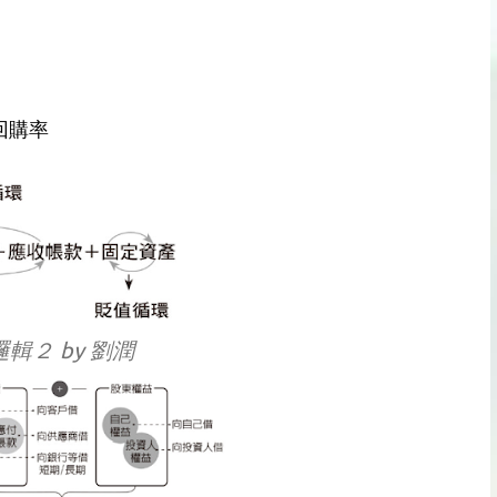
回購率
輯２ by 劉潤