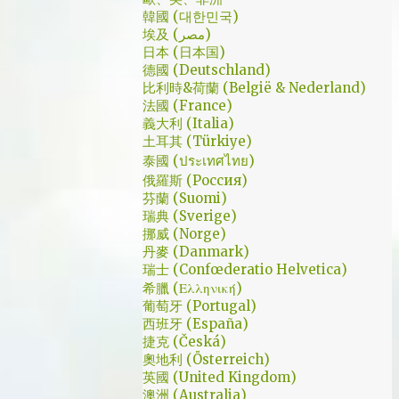
是講冷笑話的高手；至安那張毫無感情的臉，
了幾個小時試了一下，目前與大家推薦的是
韓國 (대한민국)
讓人恐懼；另外大叔老婆偷情偷的天經地義，
埃及 (مصر)
Urban VPN
無負擔，也讓我嚇到。 看這鏡頭有時候都不
日本 (日本国)
德國 (Deutschland)
知道老婆怎麼會回心轉意。 如同版友們所津
比利時&荷蘭 (België & Nederland)
津樂道的，這部劇的細節很多，值得細細品嚐
法國 (France)
的對話其實摘錄不完。但對我而言整部劇會燒
義大利 (Italia)
了起來，應該是從第四集，大叔把至安找進辦
土耳其 (Türkiye)
公室談判開始 - 因為在當下風向完全測不出
泰國 (ประเทศไทย)
來。這太不韓劇了；接著至安把都俊永代表玩
俄羅斯 (Россия)
芬蘭 (Suomi)
弄掌心的談判…這倒底是怎麼樣風格的劇集，
瑞典 (Sverige)
難倒是推理劇嗎? 但是主角三兄弟與媽媽的鬥
挪威 (Norge)
嘴，這不應該是家庭劇嗎? 說到家庭劇，這部
丹麥 (Danmark)
劇我第一個哭點和男女主角無關，而是在大哥
瑞士 (Confœderatio Helvetica)
被罵，媽媽放下便當離開，之後對他微笑的那
希臘 (Ελληνική)
葡萄牙 (Portugal)
場戲。然後我知道，我放不下這部劇了。 但
西班牙 (España)
這編劇藥下的好猛，同一集還不肯放手。結尾
捷克 (Česká)
細節就不說了，硬是收的漂亮 - 這麼棒的劇才
奧地利 (Österreich)
第四集，不禁讓我倍感期待，也開始每週期待
英國 (United Kingdom)
上演的時間。 還加了Prison Break的梗，剛好
澳洲 (Australia)