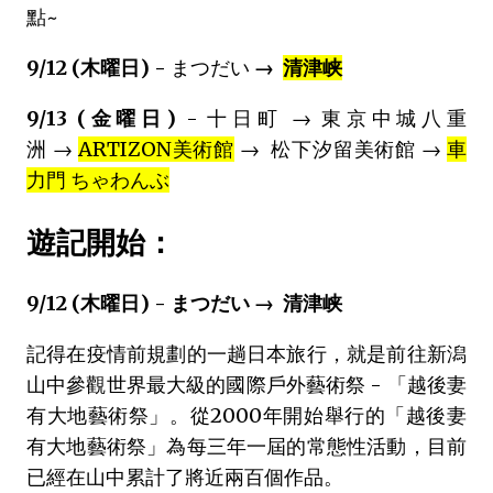
點~
9/12 (木曜日) -
まつだい
→
清津峡
9/13 (金曜日)
- 十日町 → 東京中城八重
洲 →
ARTIZON美術館
→ 松下汐留美術館 →
車
力門 ちゃわんぶ
遊記開始：
9/12 (木曜日) - まつだい → 清津峡
記得在疫情前規劃的一趟日本旅行，就是前往新潟
山中參觀世界最大級的國際戶外藝術祭 - 「越後妻
有大地藝術祭」。從2000年開始舉行的「越後妻
有大地藝術祭」為每三年一屆的常態性活動，目前
已經在山中累計了將近兩百個作品。