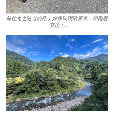
前往光之隧道的路上好像瑪琍歐賽車，領跑著
一直換人…