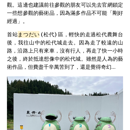
觀。這邊也建議前往參觀的朋友可以先去官網鎖定
一些想參觀的藝術品，因為滿多作品不可能「剛好
經過」。
首站
まつだい
(松代) 區，輕快的走過松代農舞台
後，我往山中的松代城走去。因為走了較遠的山
路，沿路上只有來車，沒有行人，再走了快一小時
之後，終於抵達想像中的松代城。雖然是人為的藝
術作品，但費盡千辛萬苦到了，還是覺得奇幻…