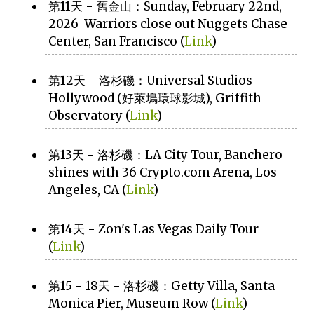
第11天 - 舊金山：Sunday, February 22nd,
2026 Warriors close out Nuggets Chase
Center, San Francisco (
Link
)
第12天 - 洛杉磯：Universal Studios
Hollywood (好萊塢環球影城), Griffith
Observatory (
Link
)
第13天 - 洛杉磯：LA City Tour, Banchero
shines with 36 Crypto.com Arena, Los
Angeles, CA (
Link
)
第14天 - Zon's Las Vegas Daily Tour
(
Link
)
第15 - 18天 - 洛杉磯：Getty Villa, Santa
Monica Pier, Museum Row (
Link
)