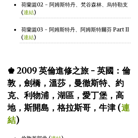
荷蘭篇02 - 阿姆斯特丹、梵谷森林、烏特勒支
(
連結
)
荷蘭篇03 - 阿姆斯特丹、阿姆斯特爾芬 Part II
(
連結
)
♚ 2009 英倫進修之旅 - 英國：倫
敦，劍橋，溫莎，曼徹斯特、約
克、利物浦，湖區，愛丁堡，高
地，斯開島，格拉斯哥，牛津 (
連
結
)