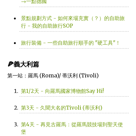
→一點德國
景點規劃方式 - 如何來場充實（？）的自助旅
行 - 我的自助旅行SOP
旅行裝備 - 一些自助旅行順手的 "硬工具"！
🍕義大利篇
第一站：羅馬 (Roma)/ 蒂沃利 (Tivoli)
第1/2天 - 向羅馬國家博物館Say Hi!
第3天 - 久聞大名的Tivoli (蒂沃利)
第4天 - 再見古羅馬：從羅馬競技場到聖天使
堡