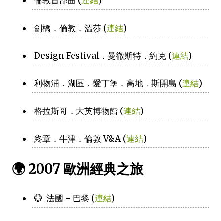
倫敦首部曲 (
連結
)
劍橋．倫敦．溫莎 (
連結
)
Design Festival．曼徹斯特．約克 (
連結
)
利物浦．湖區．愛丁堡．高地．斯開島 (
連結
)
格拉斯哥．大英博物館 (
連結
)
終章．牛津．倫敦 V&A (
連結
)
🌍 2007 歐洲經典之旅
💮 法國 - 巴黎 (
連結
)