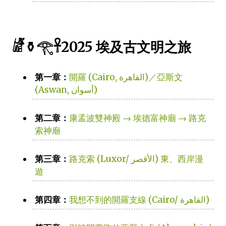
𓁈⚱️𓂀𓋹2025 埃及古文明之旅
第一章：
開羅 (Cairo, القاهرة)／亞斯文
(Aswan, أسوان)
第二章：
康孟波雙神殿 → 埃德富神廟 → 路克
索神廟
第三章：
路克索 (Luxor/ الأقصر) 東、西岸漫
遊
第四章：
我想不到的開羅支線 (Cairo/ القاهرة‎)