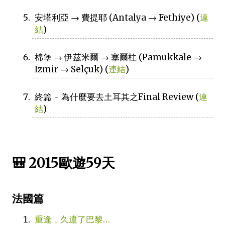
安塔利亞 → 費提耶 (Antalya → Fethiye) (
連
結
)
棉堡 → 伊茲米爾 → 塞爾柱 (Pamukkale →
Izmir → Selçuk) (
連結
)
終篇 - 為什麼要去土耳其之Final Review (
連
結
)
🎒 2015歐遊59天
法國篇
重逢．久違了巴黎…