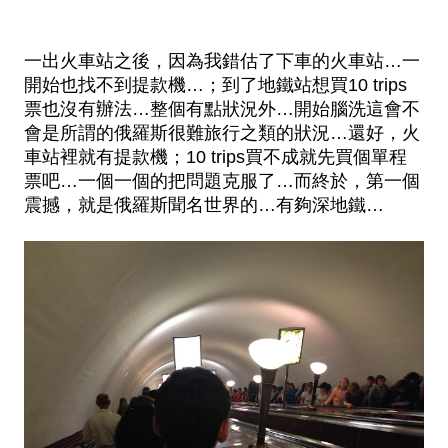
一出火車站之後，因為我
錯
估了下車的火車站…一
開始也找不到提款機…；到了地鐵站想買10 trips
票也沒有辦法…整個有點狀況外…開始腦洗這會不
會是所謂的俄羅斯很難旅行之類的狀況…還好，火
車站裡就有提款機；10 trips買不成就先買個單程
票吧…一個一個的把問題克服了…而終於，第一個
震撼，就是俄羅斯聞名世界的…有夠深地鐵…