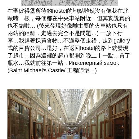
得堡的地鐵，比莫斯科的要深多了~
在聖彼得堡所待的hostel的地點雖然沒有像我在北
歐時一樣，每個都在中央車站附近，但其實說真的
也不錯啦… (後來發現好像離主要的火車站也只有
兩站的距離，走過去完全不是問題…) 一放下行
李…我趕著採買食物…不過整個走錯，走到gallery
式的百貨公司…還好，在返回hostel的路上就發現
了超市…因為這裡的超市都開到晚上十一點…買了
瓶水…我就前往第一站，Инженерный замок 
(Saint Michael's Castle/ 工程師堡…) 