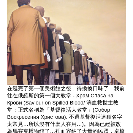
在逛完了第一個美術館之後，得換換口味了…我前
往在俄羅斯的第一個大教堂 - 
Храм Спаса на 
Крови (Saviour on Spilled Blood/ 滴血救世主教
堂；正式名稱為「基督復活大教堂」(Собор 
Воскресения Христова), 不過
基督復活
這種名字
太常見…所以沒有什麼人在用…)
。因為已經被改
為
馬賽克
博物館了…裡面容納了大量的民眾，桌椅