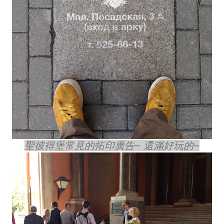
聖彼得堡常見的拓印廣告~ 還滿好玩的~