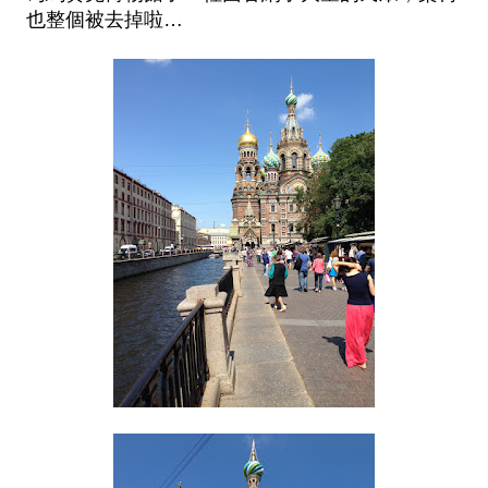
也整個被去掉啦…