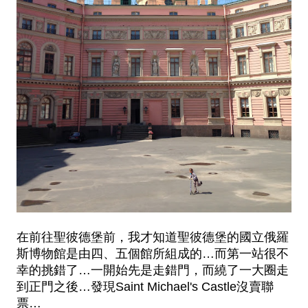
在前往聖彼德堡前，我才知道聖彼德堡的
國立俄羅
斯博物館是
由四、五個館所組成的…而第一站很不
幸的挑錯了…一開始先是走錯門，而繞了一大圈走
到正門之後…發現
Saint Michael's Castle
沒賣聯
票…