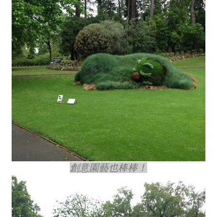
創意園藝也棒棒！