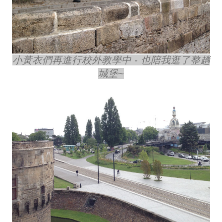
小黃衣們再進行校外教學中 - 也陪我逛了整趟
城堡~