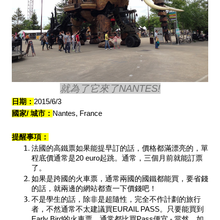
就為了它來了NANTES!
日期：
2015/6/3
國家/ 城市：
Nantes, France
提醒事項：
法國的高鐵票如果能提早訂的話，價格都滿漂亮的，單
程底價通常是20 euro起跳。通常，三個月前就能訂票
了。
如果是跨國的火車票，通常兩國的國鐵都能買，要省錢
的話，就兩邊的網站都查一下價錢吧！
不是學生的話，除非是超隨性，完全不作計劃的旅行
者，不然通常不太建議買EURAIL PASS。只要能買到
Early Bird的火車票，通常都比買Pass便宜 - 當然，如