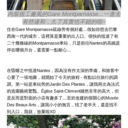
內裝很工廠風的Gare Montparnasse...一進去
有些違和，久了其實也不錯的啦~
住在Gare Montparnasse延線旁有個好處…假如你想去巴黎
西南一代的城市，這裡算是重要的出入口。很快的抵達了有
二十幾條線的Montparnasse車站，只是前往Nantes的高鐵是
停在哪個月台，還需要一點耐心…
在昏睡之中抵達Nantes，因為沒有作太深的準備，和旅客中
心要了一張地圖，就開始了今天的旅程 - 有點以往旅行的調
調。第一站是車站旁的Jardin Des Plantes，讓我再次為法式
的造園藝術驚豔。Église Saint-Clément雖然非常的高大，但
是反而是對面的小店有趣多了…至於改建的很開心的Musée 
Des Beaux Arts，讓我小小的無言，找了老半天，還是找不
到入口，我就，放棄啦XD