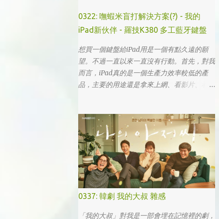
0322: 嘸蝦米盲打解決方案(?) - 我的
iPad新伙伴 - 羅技K380 多工藍牙鍵盤
想買一個鍵盤給iPad用是一個有點久遠的願
望。不過一直以來一直沒有行動。首先，對我
而言，iPad真的是一個生產力效率較低的產
品，主要的用途還是拿來上網、看影片、看小
說。真的要打文章、作設計，簡單coding的時
候，一台電腦還是首選，筆電次之 (因為我外
出不太想帶滑鼠，所以動作還是比較慢)，這
兩者還是有效率多了。 想來想去，iPad能夠
比電腦還有生產力的部份可能會落在畫圖這一
塊吧... 可惜大一畫了一個學期的蛋之後，我就
知道我在這一塊應該是沒啥天份的XD
0337: 韓劇 我的大叔 雜感
「我的大叔」對我是一部會埋在記憶裡的劇，