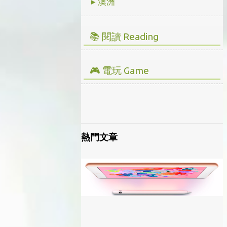
▸ 澳洲
📚 閱讀 Reading
▸ 投資理財
▸ 經營管理
🎮 電玩 Game
▸ 人文史地
▸ 全部心得
▸ 小說傳記
▸ Steam/ PC
▸ 藝術設計
▸ 主機/ Console
熱門文章