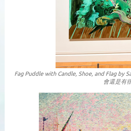
Fag Puddle with Candle, Shoe, and Fla
會還是有