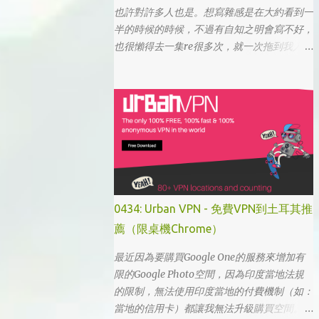
也許對許多人也是。想寫雜感是在大約看到一
半的時候的時候，不過有自知之明會寫不好，
也很懶得去一集re很多次，就一次拖到我人生
的彎轉過幾個，才寫下心得。 第一眼看到
「我的大叔」這個劇名是直接把這部劇放掉
的，想說該不會為了要創造話題，所以硬拍一
部老少配的題材吧。加上男女主角都不認識，
所以一直到播出了三、四集開始好評不斷，加
上面臨了美、日、韓劇的劇荒，個人又特愛喪
劇，我硬是在找出來看了一次…。 不得不說，
開頭的辦公室場景，打昆蟲的的情節和打在代
表頭上奇異動畫，讓我以為這是次世代的搞笑
0434: Urban VPN - 免費VPN到土耳其推
辦公室劇。第一集看完的時候，說真的還真不
薦（限桌機Chrome）
知道這部劇集要表達什麼 - 因為開頭讓我覺得
無厘頭的場景和後續開始步入至安的黑暗世
最近因為要購買Google One的服務來增加有
界，讓我好難入戲。 為什麼要作這飄蟲視角?
限的Google Photo空間，因為印度當地法規
為什麼要加這些星星? 所以當我推這部戲給朋
的限制，無法使用印度當地的付費機制（如：
友的時候，我和朋友說一定要撐過第一集，過
當地的信用卡）都讓我無法升級購買空間。因