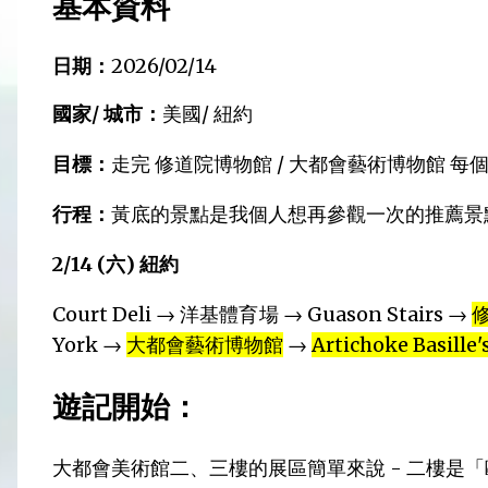
基本資料
日期：
2026/02/14
國家/ 城市：
美國/ 紐約
目標：
走完 修道院博物館 / 大都會藝術博物館 每
行程：
黃底的景點是我個人想再參觀一次的推薦景
2/14 (六) 紐約
Court Deli → 洋基體育場 → Guason Stairs →
York →
大都會藝術博物館
→
Artichoke Basille'
遊記開始：
大都會美術館二、三樓的展區簡單來說 - 二樓是