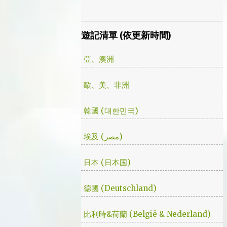
了就沒事了… 很可惜的是，當後面我每集都看
此在當了幾年印度人後，我決定舉家（？）移
到落淚的時候，我朋友無法體會，因為她在第
往土耳其。在搬簽的過程中，網路上的教學文
一集就陣亡了。 題外話，整部影集完結後，
不少，而且還bundle了不少近年常提到的
遊記清單 (依更新時間)
我還是在劇荒中，再重看第一集，意外的覺得
VPN，像是NordVPN/ Surfshark等…但因為這
發現角色們的另外一面。像是大叔上班時原來
些VPN服務都已經沒有免費的試用期了… 在花
亞、澳洲
是講冷笑話的高手；至安那張毫無感情的臉，
了幾個小時試了一下，目前與大家推薦的是
讓人恐懼；另外大叔老婆偷情偷的天經地義，
Urban VPN
歐、美、非洲
無負擔，也讓我嚇到。 看這鏡頭有時候都不
知道老婆怎麼會回心轉意。 如同版友們所津
津樂道的，這部劇的細節很多，值得細細品嚐
韓國 (대한민국)
的對話其實摘錄不完。但對我而言整部劇會燒
了起來，應該是從第四集，大叔把至安找進辦
埃及 (مصر)
公室談判開始 - 因為在當下風向完全測不出
來。這太不韓劇了；接著至安把都俊永代表玩
日本 (日本国)
弄掌心的談判…這倒底是怎麼樣風格的劇集，
難倒是推理劇嗎? 但是主角三兄弟與媽媽的鬥
德國 (Deutschland)
嘴，這不應該是家庭劇嗎? 說到家庭劇，這部
劇我第一個哭點和男女主角無關，而是在大哥
比利時&荷蘭 (België & Nederland)
被罵，媽媽放下便當離開，之後對他微笑的那