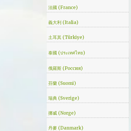
場戲。然後我知道，我放不下這部劇了。 但
法國 (France)
這編劇藥下的好猛，同一集還不肯放手。結尾
細節就不說了，硬是收的漂亮 - 這麼棒的劇才
義大利 (Italia)
第四集，不禁讓我倍感期待，也開始每週期待
上演的時間。 還加了Prison Break的梗，剛好
土耳其 (Türkiye)
我就是PB的劇迷呀!!! 這應該是很感人的橋
段，但怎麼腦海中覺得奶奶好像和ET一樣要
飛往月球了… 看到這的時候只覺得大叔身體真
泰國 (ประเทศไทย)
是好，我應該已經無法揹著媽...
俄羅斯 (Россия)
芬蘭 (Suomi)
瑞典 (Sverige)
挪威 (Norge)
丹麥 (Danmark)