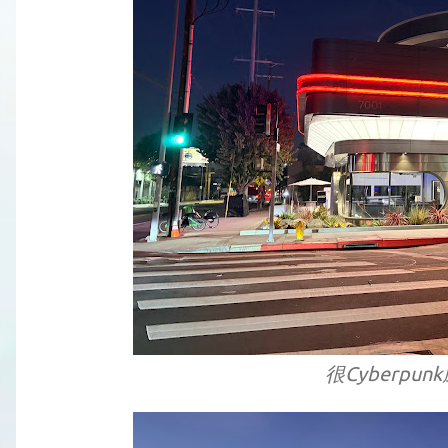
很Cyberpunk風