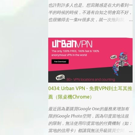
也許對許多人也是。想寫雜感是在大約看到一
半的時候的時候，不過有自知之明會寫不好，
也很懶得去一集re很多次，就一次拖到我人生
的彎轉過幾個，才寫下心得。 第一眼看到
「我的大叔」這個劇名是直接把這部劇放掉
的，想說該不會為了要創造話題，所以硬拍一
部老少配的題材吧。加上男女主角都不認識，
所以一直到播出了三、四集開始好評不斷，加
上面臨了美、日、韓劇的劇荒，個人又特愛喪
劇，我硬是在找出來看了一次…。 不得不說，
開頭的辦公室場景，打昆蟲的的情節和打在代
表頭上奇異動畫，讓我以為這是次世代的搞笑
0434: Urban VPN - 免費VPN到土耳其推
辦公室劇。第一集看完的時候，說真的還真不
薦（限桌機Chrome）
知道這部劇集要表達什麼 - 因為開頭讓我覺得
無厘頭的場景和後續開始步入至安的黑暗世
最近因為要購買Google One的服務來增加有
界，讓我好難入戲。 為什麼要作這飄蟲視角?
限的Google Photo空間，因為印度當地法規
為什麼要加這些星星? 所以當我推這部戲給朋
的限制，無法使用印度當地的付費機制（如：
友的時候，我和朋友說一定要撐過第一集，過
當地的信用卡）都讓我無法升級購買空間。因