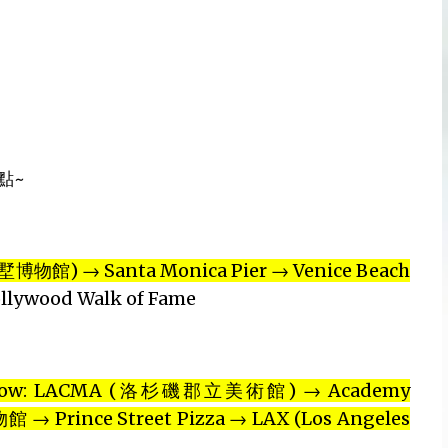
點~
蓋蒂別墅博物館) → Santa Monica Pier → Venice Beach
llywood Walk of Fame
eum Row: LACMA (洛杉磯郡立美術館) → Academy
 Prince Street Pizza → LAX (Los Angeles