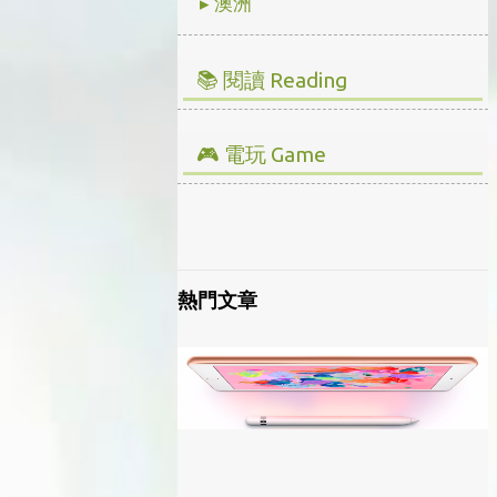
▸ 澳洲
📚 閱讀 Reading
▸ 投資理財
▸ 經營管理
🎮 電玩 Game
▸ 人文史地
▸ 全部心得
▸ 小說傳記
▸ Steam/ PC
▸ 藝術設計
▸ 主機/ Console
熱門文章