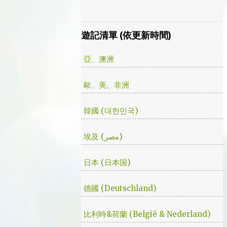
了就沒事了… 很可惜的是，當後面我每集都看
此在當了幾年印度人後，我決定舉家（？）移
到落淚的時候，我朋友無法體會，因為她在第
往土耳其。在搬簽的過程中，網路上的教學文
一集就陣亡了。 題外話，整部影集完結後，
不少，而且還bundle了不少近年常提到的
遊記清單 (依更新時間)
我還是在劇荒中，再重看第一集，意外的覺得
VPN，像是NordVPN/ Surfshark等…但因為這
發現角色們的另外一面。像是大叔上班時原來
些VPN服務都已經沒有免費的試用期了… 在花
亞、澳洲
是講冷笑話的高手；至安那張毫無感情的臉，
了幾個小時試了一下，目前與大家推薦的是
讓人恐懼；另外大叔老婆偷情偷的天經地義，
Urban VPN
歐、美、非洲
無負擔，也讓我嚇到。 看這鏡頭有時候都不
知道老婆怎麼會回心轉意。 如同版友們所津
津樂道的，這部劇的細節很多，值得細細品嚐
韓國 (대한민국)
的對話其實摘錄不完。但對我而言整部劇會燒
了起來，應該是從第四集，大叔把至安找進辦
埃及 (مصر)
公室談判開始 - 因為在當下風向完全測不出
來。這太不韓劇了；接著至安把都俊永代表玩
日本 (日本国)
弄掌心的談判…這倒底是怎麼樣風格的劇集，
難倒是推理劇嗎? 但是主角三兄弟與媽媽的鬥
德國 (Deutschland)
嘴，這不應該是家庭劇嗎? 說到家庭劇，這部
劇我第一個哭點和男女主角無關，而是在大哥
比利時&荷蘭 (België & Nederland)
被罵，媽媽放下便當離開，之後對他微笑的那