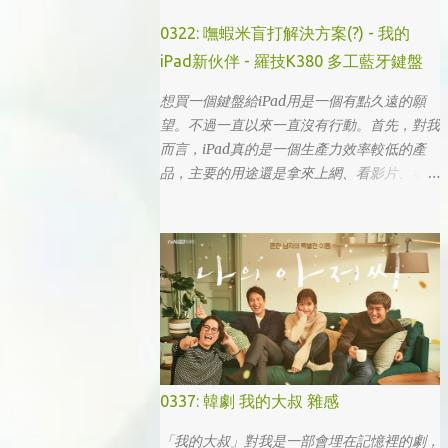
0322: 嘸蝦米盲打解決方案(?) - 我的
iPad新伙伴 - 羅技K380 多工藍牙鍵盤
想買一個鍵盤給iPad用是一個有點久遠的願
望。不過一直以來一直沒有行動。首先，對我
而言，iPad真的是一個生產力效率較低的產
品，主要的用途還是拿來上網、看影片、看小
說。真的要打文章、作設計，簡單coding的時
候，一台電腦還是首選，筆電次之 (因為我外
出不太想帶滑鼠，所以動作還是比較慢)，這
兩者還是有效率多了。 想來想去，iPad能夠
比電腦還有生產力的部份可能會落在畫圖這一
塊吧... 可惜大一畫了一個學期的蛋之後，我就
知道我在這一塊應該是沒啥天份的XD
0337: 韓劇 我的大叔 雜感
「我的大叔」對我是一部會埋在記憶裡的劇，