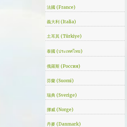
場戲。然後我知道，我放不下這部劇了。 但
法國 (France)
這編劇藥下的好猛，同一集還不肯放手。結尾
細節就不說了，硬是收的漂亮 - 這麼棒的劇才
義大利 (Italia)
第四集，不禁讓我倍感期待，也開始每週期待
上演的時間。 還加了Prison Break的梗，剛好
土耳其 (Türkiye)
我就是PB的劇迷呀!!! 這應該是很感人的橋
段，但怎麼腦海中覺得奶奶好像和ET一樣要
飛往月球了… 看到這的時候只覺得大叔身體真
泰國 (ประเทศไทย)
是好，我應該已經無法揹著媽...
俄羅斯 (Россия)
芬蘭 (Suomi)
瑞典 (Sverige)
挪威 (Norge)
丹麥 (Danmark)